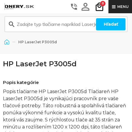
0
MENU
Hľadať
HP LaserJet P3005d
HP LaserJet P3005d
Popis kategórie
Popis tlačiarne HP LaserJet P3005d Tlačiareň HP
LaserJet P3005d je vynikajúci pracovník pre vaše
tlačové potreby. Táto robustná a spoľahlivá tlačiareň
ponúka výkonné funkcie a vysokú kvalitu tlače,
ktorá vás zaujme. S rýchlosťou tlače až 35 strán za
minútu a rozlíšením 1200 x 1200 dpi, táto tlačiareň