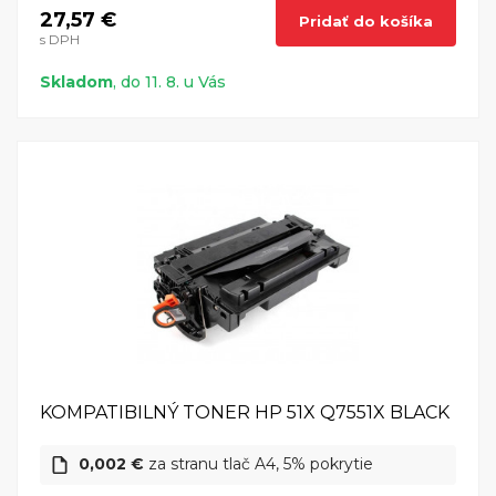
27,57 €
Pridať do košíka
s DPH
Skladom
, do 11. 8. u Vás
KOMPATIBILNÝ TONER HP 51X Q7551X BLACK
0,002 €
za stranu tlač A4, 5% pokrytie