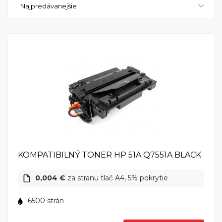
Najpredávanejšie
skvelou voľbou. S jej vysokou rýchlosťou,
jednoduchým používaním a výnimočnou kvalitou
tlače vám tento zariadenie poskytne všetko, čo
potrebujete pre vaše tlačové potreby. Kúpte si
tlačiareň HP LaserJet P3005d a získať spoľahlivý a
výkonný tlačiareň, ktorá vám pomôže dosiahnuť
vynikajúce výsledky.
KOMPATIBILNÝ TONER HP 51A Q7551A BLACK
0,004 €
za stranu tlač A4, 5% pokrytie
6500 strán