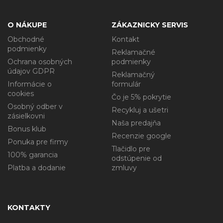
O NÁKUPE
ZÁKAZNICKY SERVIS
Obchodné
Kontakt
podmienky
Reklamačné
Ochrana osobných
podmienky
údajov GDPR
Reklamačný
Informácie o
formulár
cookies
Čo je 5% pokrytie
Osobný odber v
Recykluj a ušetri
zásielkovni
Naša predajňa
Bonus klub
Recenzie google
Ponuka pre firmy
Tlačidlo pre
100% garancia
odstúpenie od
Platba a dodanie
zmluvy
KONTAKTY