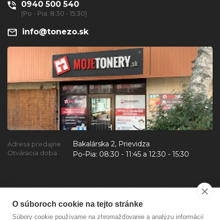
0940 500 540
(Po - Pia: 8:30 - 15:30)
info@tonezo.sk
Bakalárska 2, Prievidza
Adresa predajne
Otváracia doba
Po-Pia:
08:30 - 11:45 a 12:30 - 15:30
O súboroch cookie na tejto stránke
Súbory cookie používame na zhromažďovanie a analýzu informácií