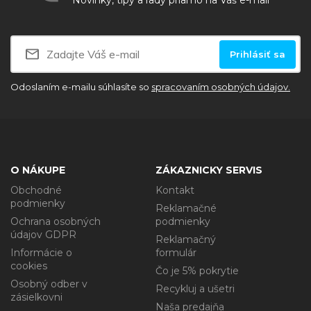
Novinky, tipy a rady priamo na Váš e-mail
Prihlásiť sa
Odoslaním e-mailu súhlasíte so
spracovaním osobných údajov.
O NÁKUPE
ZÁKAZNICKY SERVIS
Obchodné
Kontakt
podmienky
Reklamačné
Ochrana osobných
podmienky
údajov GDPR
Reklamačný
Informácie o
formulár
cookies
Čo je 5% pokrytie
Osobný odber v
Recykluj a ušetri
zásielkovni
Naša predajňa