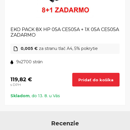
EKO PACK 8X HP 05A CE505A + 1X 05A CE505A
ZADARMO
0,005 €
za stranu tlač A4, 5% pokrytie
9x2700 strán
119,82 €
Pridať do košíka
s DPH
Skladom
, do 13. 8. u Vás
Recenzie