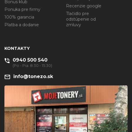
Bonus klub
Recenzie google
Ponuka pre firmy
Tlačidlo pre
100% garancia
odstúpenie od
Platba a dodanie
zmluvy
KONTAKTY
0940 500 540
(Po - Pia: 8:30 - 15:30)
info@tonezo.sk