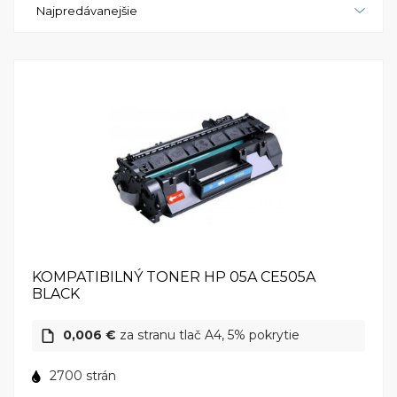
Najpredávanejšie
LaserJet P2030 ideálnou voľbou pre všetkých, ktorí
potrebujú kvalitnú a efektívnu laserovú tlačiareň. S
touto tlačiarňou budete schopní zvládnuť aj tie
najnáročnejšie tlačové úlohy s ľahkosťou a bez
problémov.
KOMPATIBILNÝ TONER HP 05A CE505A
BLACK
0,006 €
za stranu tlač A4, 5% pokrytie
2700 strán