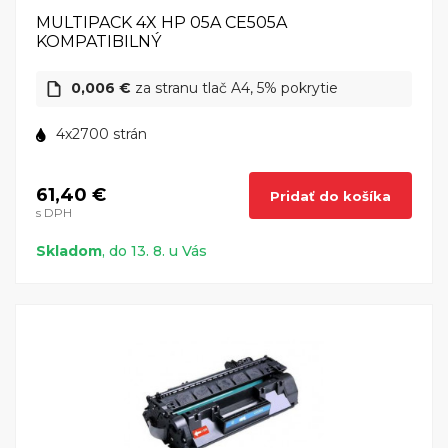
MULTIPACK 4X HP 05A CE505A
KOMPATIBILNÝ
0,006 €
za stranu tlač A4, 5% pokrytie
4x2700 strán
61,40 €
Pridať do košíka
s DPH
Skladom
, do 13. 8. u Vás