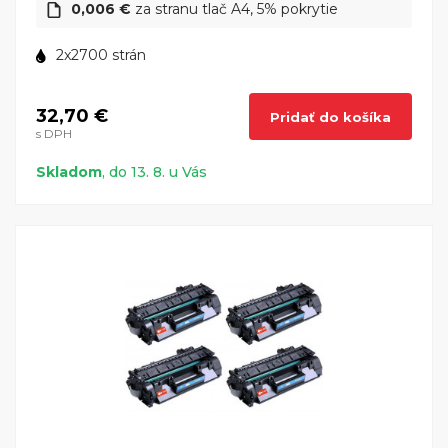
0,006 €
za stranu tlač A4, 5% pokrytie
2x2700 strán
32,70 €
Pridať do košíka
s DPH
Skladom
, do 13. 8. u Vás