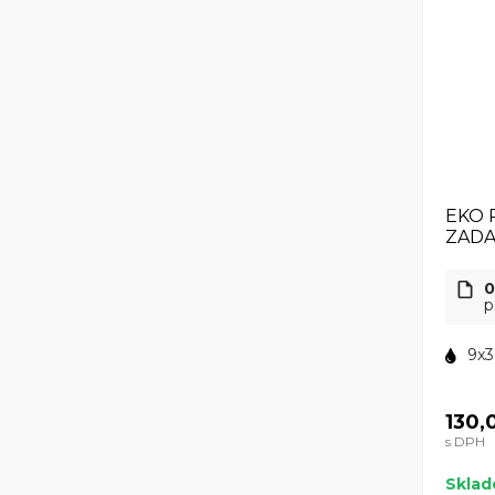
EKO 
ZAD
0
p
9x3
130,
s DPH
Skla