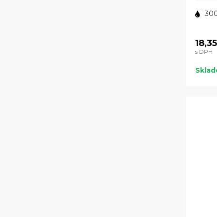
300
18,3
s DPH
Skla