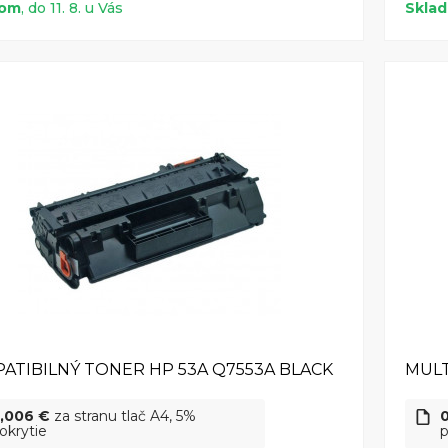
dom
, do 11. 8. u Vás
Skla
ATIBILNÝ TONER HP 53A Q7553A BLACK
MULT
,006 €
za stranu tlač A4, 5%
okrytie
p