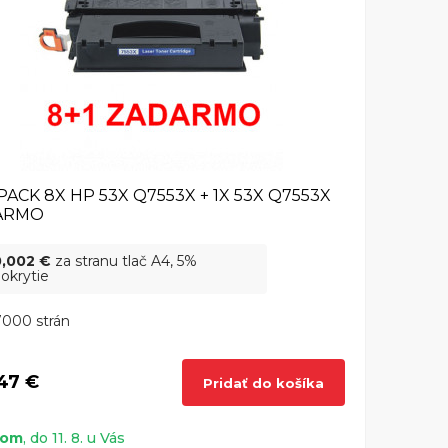
PACK 8X HP 53X Q7553X + 1X 53X Q7553X
ARMO
0,002 €
za stranu tlač A4, 5%
okrytie
7000 strán
47 €
Pridať do košíka
dom
, do 11. 8. u Vás