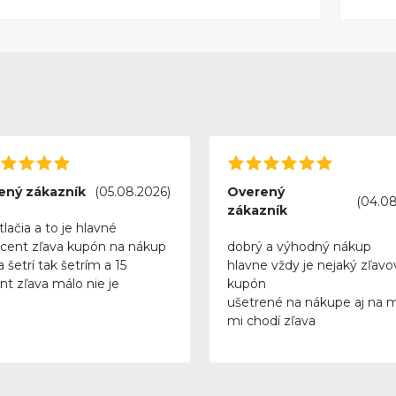
ený zákazník
(05.08.2026)
Overený
(04.08
zákazník
tlačia a to je hlavné
rcent zľava kupón na nákup
dobrý a výhodný nákup
 šetrí tak šetrím a 15
hlavne vždy je nejaký zľavo
nt zľava málo nie je
kupón
ušetrené na nákupe aj na 
mi chodí zľava