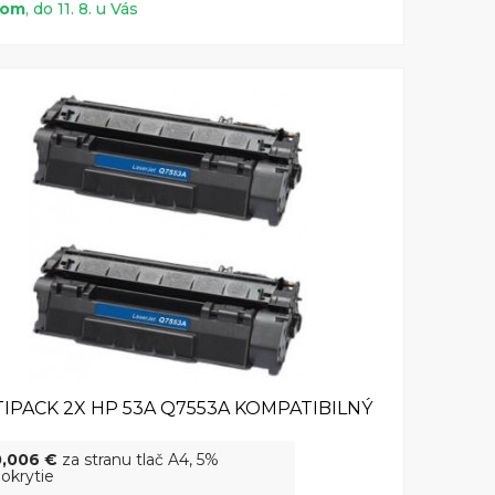
dom
, do 11. 8. u Vás
IPACK 2X HP 53A Q7553A KOMPATIBILNÝ
0,006 €
za stranu tlač A4, 5%
okrytie