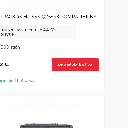
IPACK 4X HP 53X Q7553X KOMPATIBILNÝ
0,003 €
za stranu tlač A4, 5%
okrytie
7000 strán
2 €
Pridať do košíka
dom
, do 11. 8. u Vás