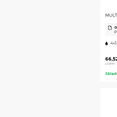
MULT
0
p
4x3
66,5
s DPH
Skla