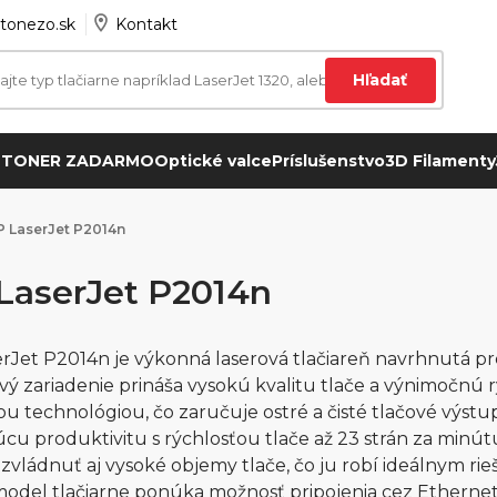
tonezo.sk
Kontakt
Hľadať
 TONER ZADARMO
Optické valce
Príslušenstvo
3D Filamenty
P LaserJet P2014n
LaserJet P2014n
rJet P2014n je výkonná laserová tlačiareň navrhnutá pr
ivý zariadenie prináša vysokú kvalitu tlače a výnimočnú
ou technológiou, čo zaručuje ostré a čisté tlačové výst
úcu produktivitu s rýchlosťou tlače až 23 strán za mi
zvládnuť aj vysoké objemy tlače, čo ju robí ideálnym rie
odel tlačiarne ponúka možnosť pripojenia cez Etherne