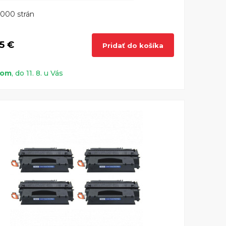
000 strán
5 €
Pridať do košíka
dom
, do 11. 8. u Vás