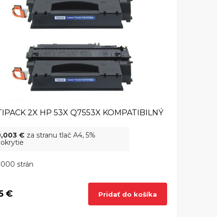
IPACK 2X HP 53X Q7553X KOMPATIBILNÝ
0,003 €
za stranu tlač A4, 5%
okrytie
000 strán
5 €
Pridať do košíka