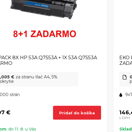
PACK 8X HP 53A Q7553A + 1X 53A Q7553A
EKO 
ARMO
ZAD
,005 €
za stranu tlač A4, 5%
okrytie
p
000 strán
9x
07 €
146,
Pridať do košíka
s DPH
dom
, do 11. 8. u Vás
Skla