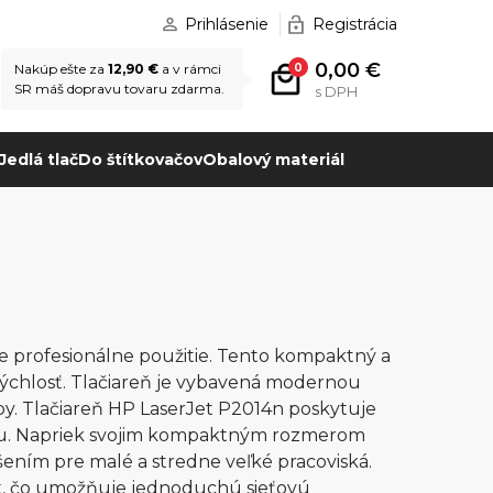
Prihlásenie
Registrácia
0,00 €
0
Nakúp ešte za
12,90 €
a v rámci
SR máš dopravu tovaru zdarma.
s DPH
Jedlá tlač
Do štítkovačov
Obalový materiál
e profesionálne použitie. Tento kompaktný a
 rýchlosť. Tlačiareň je vybavená modernou
upy. Tlačiareň HP LaserJet P2014n poskytuje
nútu. Napriek svojim kompaktným rozmerom
šením pre malé a stredne veľké pracoviská.
t, čo umožňuje jednoduchú sieťovú