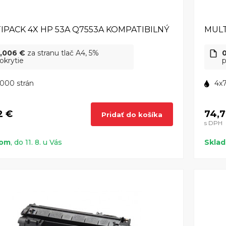
IPACK 4X HP 53A Q7553A KOMPATIBILNÝ
MULT
,006 €
za stranu tlač A4, 5%
okrytie
p
000 strán
4x
2 €
74,7
Pridať do košíka
s DPH
dom
, do 11. 8. u Vás
Skla