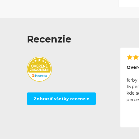
Recenzie
Over
farby 
15 pe
kde sa
Zobraziť všetky recenzie
perce