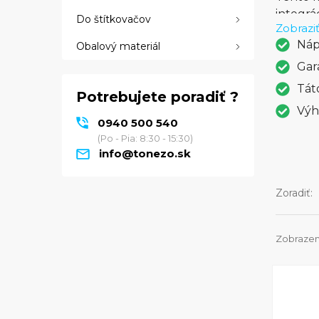
integrá
Do štítkovačov
Zobraziť
siete. 
Náp
Obalový materiál
nutnost
úsporu 
Gar
Tlačiar
Tát
Potrebujete poradiť ?
integrá
Výh
papiera
0940 500 540
výkon, 
(Po - Pia: 8:30 - 15:30)
hľadá v
info@tonezo.sk
Zoradiť:
Zobrazen