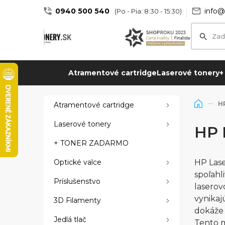
0940 500 540
info@
(Po - Pia: 8:30 - 15:30)
Atramentové cartridge
Laserové tonery
+
H
Atramentové cartridge
Laserové tonery
HP 
+ TONER ZADARMO
Optické valce
HP Lase
spoľahl
Príslušenstvo
laserov
vynikaj
3D Filamenty
dokáže 
Jedlá tlač
Tento m