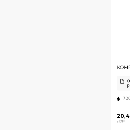
KOMP
0
p
700
20,4
s DPH