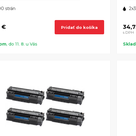
0 strán
2x3
5 €
34,7
Pridať do košíka
s DPH
dom
, do 11. 8. u Vás
Skla