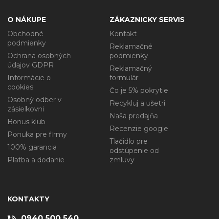
O NÁKUPE
ZÁKAZNICKY SERVIS
Obchodné
Kontakt
podmienky
Reklamačné
Ochrana osobných
podmienky
údajov GDPR
Reklamačný
Informácie o
formulár
cookies
Čo je 5% pokrytie
Osobný odber v
Recykluj a ušetri
zásielkovni
Naša predajňa
Bonus klub
Recenzie google
Ponuka pre firmy
Tlačidlo pre
100% garancia
odstúpenie od
Platba a dodanie
zmluvy
KONTAKTY
0940 500 540