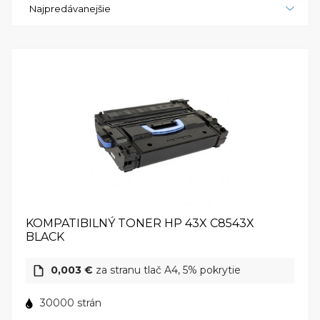
Najpredávanejšie
zabezpečí efektívne spracovanie tlačových úloh a
zvýši produktivitu v kancelárii. S jej pokročilými
funkciami a spoľahlivým výkonom je táto tlačiareň
ideálnou voľbou pre náročné kancelárske
prostredie. HP LaserJet M9040 - váš spoľahlivý
partner pre všetky tlačové potreby.
KOMPATIBILNÝ TONER HP 43X C8543X
BLACK
0,003 €
za stranu tlač A4, 5% pokrytie
30000 strán