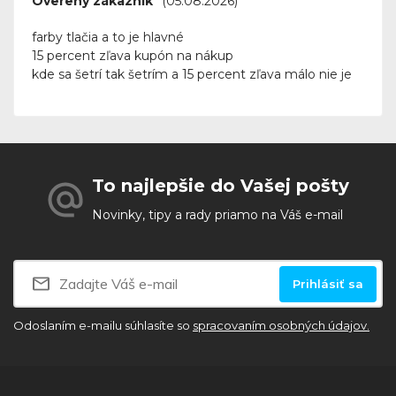
Overený zákazník
(05.08.2026)
farby tlačia a to je hlavné
15 percent zľava kupón na nákup
kde sa šetrí tak šetrím a 15 percent zľava málo nie je
To najlepšie do Vašej pošty
Novinky, tipy a rady priamo na Váš e-mail
Prihlásiť sa
Odoslaním e-mailu súhlasíte so
spracovaním osobných údajov.