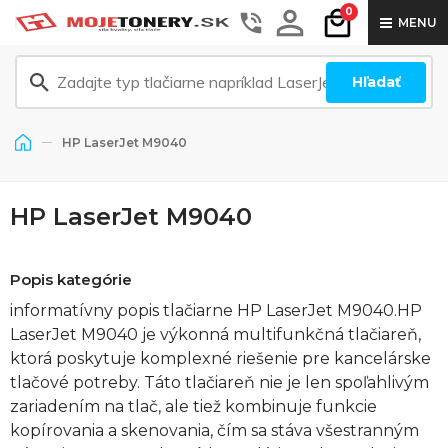
0
MENU
Hľadať
HP LaserJet M9040
HP LaserJet M9040
Popis kategórie
informatívny popis tlačiarne HP LaserJet M9040.HP
LaserJet M9040 je výkonná multifunkčná tlačiareň,
ktorá poskytuje komplexné riešenie pre kancelárske
tlačové potreby. Táto tlačiareň nie je len spoľahlivým
zariadením na tlač, ale tiež kombinuje funkcie
kopírovania a skenovania, čím sa stáva všestranným