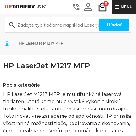
0
MENU
Hľadať
HP LaserJet M1217 MFP
HP LaserJet M1217 MFP
Popis kategórie
HP LaserJet M1217 MFP je multifunkčná laserová
tlačiareň, ktorá kombinuje vysoký výkon a širokú
funkcionalitu v elegantnom a kompaktnom dizajne.
Toto inovatívne zariadenie od spoločnosti HP prináša
všestranné možnosti tlače, kopírovania a skenovania,
čím je ideálnym riešením pre domáce kancelárie a