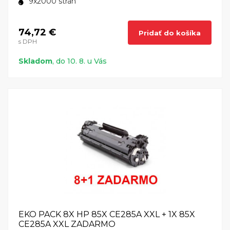
9x2000 strán
74,72 €
Pridať do košíka
s DPH
Skladom
, do 10. 8. u Vás
EKO PACK 8X HP 85X CE285A XXL + 1X 85X
CE285A XXL ZADARMO