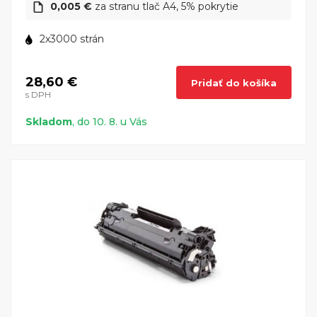
0,005 €
za stranu tlač A4, 5% pokrytie
2x3000 strán
28,60 €
Pridať do košíka
s DPH
Skladom
, do 10. 8. u Vás