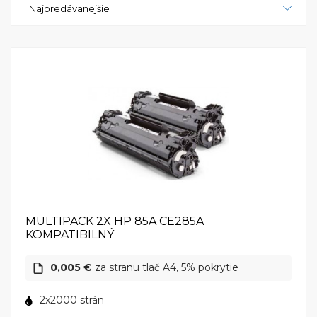
Najpredávanejšie
pripravené zvládnuť rozmanité tlačové úlohy. S
touto multifunkčnou tlačiarňou budete mať istotu,
že vaše tlače budú vždy vynikajúcej kvality a
dostupné včas. Investujte do výkonu a funkcionality
s HP LaserJet M1217 MFP.
MULTIPACK 2X HP 85A CE285A
KOMPATIBILNÝ
0,005 €
za stranu tlač A4, 5% pokrytie
2x2000 strán