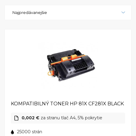
Enterprise MFP M630dn je nielen tlačiareň, ale aj
Najpredávanejšie
centrum pre efektívne spravovanie dokumentov vo
vašej firme. Investujte do tohto výkonného
zariadenia a získajte spoľahlivého partnera pre vaše
firemné potreby v oblasti tlače a dokumentového
spravovania. HP LaserJet Enterprise MFP M630dn -
vaše multifunkčné riešenie pre profesionálne
výsledky.
KOMPATIBILNÝ TONER HP 81X CF281X BLACK
0,002 €
za stranu tlač A4, 5% pokrytie
25000 strán