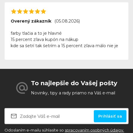
Overený zákazník
(05.08.2026)
farby tlačia a to je hlavné
15 percent zľava kupón na nákup
kde sa šetrí tak šetrím a 15 percent zľava málo nie je
To najlepšie do Vašej pošty
Novinky, tipy a rady priamo na Váš e-mail
Prihlásiť sa
Odoslaním e-mailu súhlasíte so
spracovaním osobných údajov.