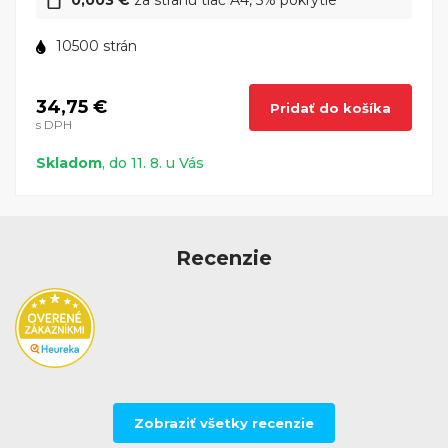
0,003 €
za stranu tlač A4, 5% pokrytie
10500 strán
34,75 €
Pridať do košíka
s DPH
Skladom
, do 11. 8. u Vás
Recenzie
Zobraziť všetky recenzie