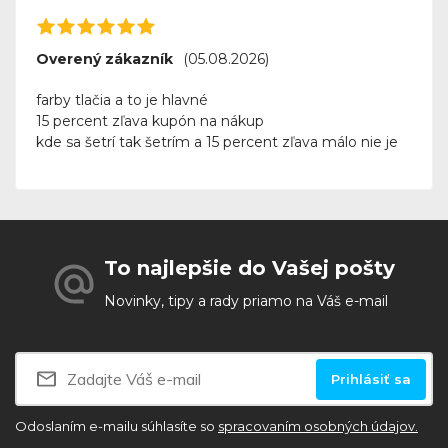
Overený zákazník
(05.08.2026)
farby tlačia a to je hlavné
15 percent zľava kupón na nákup
kde sa šetrí tak šetrím a 15 percent zľava málo nie je
To najlepšie do Vašej pošty
Novinky, tipy a rady priamo na Váš e-mail
Prihlásiť sa
Odoslaním e-mailu súhlasíte so
spracovaním osobných údajov.