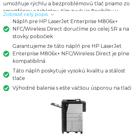
umožňuje rýchlu a bezproblémovú tlač priamo zo
smartfónov a tabletov, čím zvyšuje flexibilitu v
Zobraziť celý popis
pracovných postupoch.S rýchlosťou tlače až 60 strán
Náplň pre HP LaserJet Enterprise M806x+
za minútu HP LaserJet Enterprise M806x+
NFC/Wireless Direct doručíme po celej SR a na
NFC/Wireless Direct umožňuje efektívne
stovky pobočiek
spracovanie aj veľkých tlačových projektov. Rovnaká
Garantujeme že táto náplň pre HP LaserJet
pozoruhodná rýchlosť kombinovaná s technológiou
Enterprise M806x+ NFC/Wireless Direct je plne
HP FastRes 1200 zabezpečuje vynikajúcu kvalitu
kompatibilná
tlače, či už ide o text, grafiku alebo fotografie.Táto
Táto náplň poskytuje vysokú kvalitu a stálosť
tlačiareň ponúka pohodlie bezdrôtového tlačenia s
tlače
technológiou NFC, umožňujúcou okamžité spojenie
s kompatibilným zariadením jednoduchým dotykom.
Výhodné balenia s ešte väčšou úsporou na tlači
Wireless Direct vám umožňuje pripojiť sa k tlačiarni
bez potreby pripojenia k firemnej sieti, čo je ideálne
pre mobilných pracovníkov a tlač z rôznych
zariadení.Kapacita papiera až 4600 hárkov a
automatické obostranné tlačenie robia z HP LaserJet
Enterprise M806x+ NFC/Wireless Direct všestranný
nástroj pre spracovanie rozsiahlych tlačových úloh.