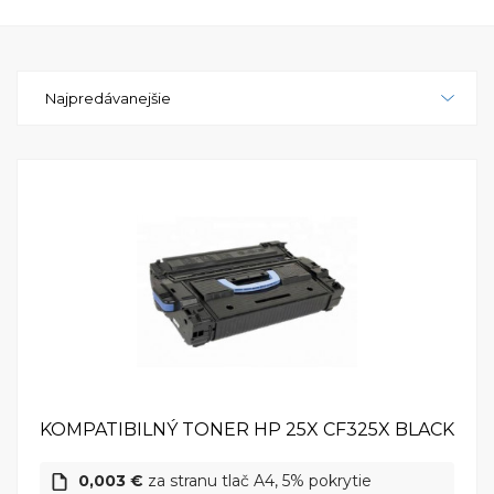
Táto schopnosť je vhodná pre firemné prostredie,
kde je potrebné tlačiť veľké objemy
dokumentov.Bezpečnosť je na najvyššej úrovni s
Najpredávanejšie
funkciami, ako je šifrovanie údajov, autentifikácia
užívateľa a sledovanie tlačových úloh. HP LaserJet
Enterprise M806x+ NFC/Wireless Direct je
dizajnovaná s ohľadom na citlivé firemné informácie,
aby poskytovala bezpečné prostredie pre
tlač.Farebný dotykový displej a jednoduché
ovládanie umožňujú rýchly prístup k rôznym
tlačovým funkciám. HP LaserJet Enterprise M806x+
NFC/Wireless Direct podporuje aj tlač z mobilných
zariadení prostredníctvom rôznych aplikácií, čo
umožňuje tlačiť odkiaľkoľvek a kedykoľvek.HP
LaserJet Enterprise M806x+ NFC/Wireless Direct je
tlačiareň, ktorá prináša spoľahlivý výkon a moderné
KOMPATIBILNÝ TONER HP 25X CF325X BLACK
technológie do firemného prostredia. S touto
tlačiarňou získavate spoľahlivé a inovatívne riešenie
0,003 €
za stranu tlač A4, 5% pokrytie