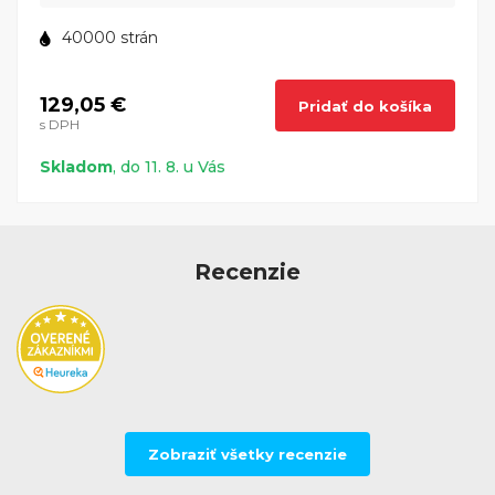
pre firemnú tlač. HP LaserJet Enterprise M806x+
NFC/Wireless Direct - váš spoľahlivý partner pre
40000 strán
bezdrôtovú firemnú produktivitu.
129,05 €
Pridať do košíka
s DPH
Skladom
, do 11. 8. u Vás
Recenzie
Zobraziť všetky recenzie