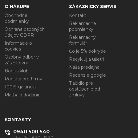
O NÁKUPE
ZÁKAZNICKY SERVIS
Obchodné
Kontakt
podmienky
Reklamačné
Ochrana osobných
podmienky
údajov GDPR
Reklamačný
Informácie o
formulár
cookies
Čo je 5% pokrytie
Osobný odber v
Recykluj a ušetri
zásielkovni
Naša predajňa
Bonus klub
Recenzie google
Ponuka pre firmy
Tlačidlo pre
100% garancia
odstúpenie od
Platba a dodanie
zmluvy
KONTAKTY
0940 500 540
(Po - Pia: 8:30 - 15:30)