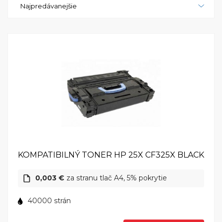
Najpredávanejšie
nad tlačovými úlohami. HP LaserJet Enterprise
M806x+ podporuje aj tlač z mobilných zariadení, čo
zvyšuje flexibilitu a pohodlie pri tlači.HP LaserJet
Enterprise M806x+ je tlačiareň, ktorá kombinuje
výkon, spoľahlivosť a bezpečnosť pre firemné
prostredie. S touto tlačiarňou získavate spoľahlivého
partnera pre vysokovýkonnú a bezproblémovú
firemnú tlač. HP LaserJet Enterprise M806x+ - váš
spoľahlivý partner pre firemnú produktivitu.
KOMPATIBILNÝ TONER HP 25X CF325X BLACK
0,003 €
za stranu tlač A4, 5% pokrytie
40000 strán