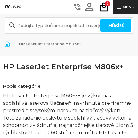
0
MENU
Hľadať
HP LaserJet Enterprise M806x+
HP LaserJet Enterprise M806x+
Popis kategórie
HP LaserJet Enterprise M806x+ je výkonná a
spoľahlivá laserová tlačiareň, navrhnutá pre firemné
prostredie s vysokými nárokmi na tlačový výkon.
Toto zariadenie poskytuje spoľahlivý tlačový výkon a
schopnosť zvládnuť aj najnáročnejšie tlačové úlohy.S
rýchlosťou tlače až 60 strán za minútu HP LaserJet