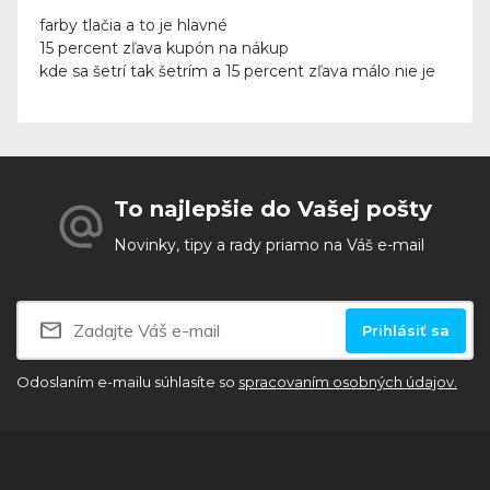
farby tlačia a to je hlavné
15 percent zľava kupón na nákup
kde sa šetrí tak šetrím a 15 percent zľava málo nie je
To najlepšie do Vašej pošty
Novinky, tipy a rady priamo na Váš e-mail
Prihlásiť sa
Odoslaním e-mailu súhlasíte so
spracovaním osobných údajov.