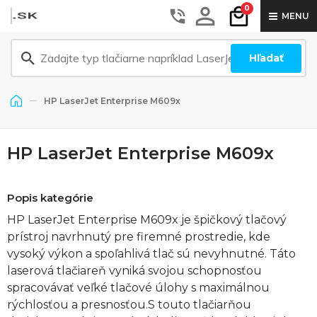
0
MENU
Hľadať
HP LaserJet Enterprise M609x
HP LaserJet Enterprise M609x
Popis kategórie
HP LaserJet Enterprise M609x je špičkový tlačový
prístroj navrhnutý pre firemné prostredie, kde
vysoký výkon a spoľahlivá tlač sú nevyhnutné. Táto
laserová tlačiareň vyniká svojou schopnosťou
spracovávať veľké tlačové úlohy s maximálnou
rýchlosťou a presnosťou.S touto tlačiarňou