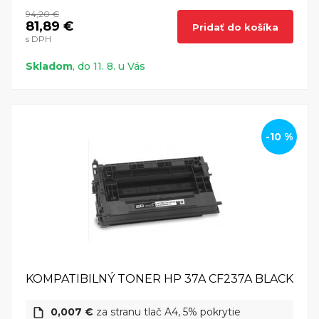
94,20 €
81,89 €
Pridať do košíka
s DPH
Skladom
, do 11. 8. u Vás
-10 %
KOMPATIBILNÝ TONER HP 37A CF237A BLACK
0,007 €
za stranu tlač A4, 5% pokrytie