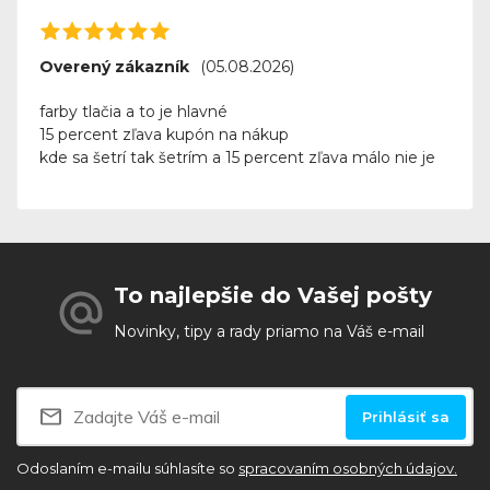
Overený zákazník
(05.08.2026)
farby tlačia a to je hlavné
15 percent zľava kupón na nákup
kde sa šetrí tak šetrím a 15 percent zľava málo nie je
To najlepšie do Vašej pošty
Novinky, tipy a rady priamo na Váš e-mail
Prihlásiť sa
Odoslaním e-mailu súhlasíte so
spracovaním osobných údajov.