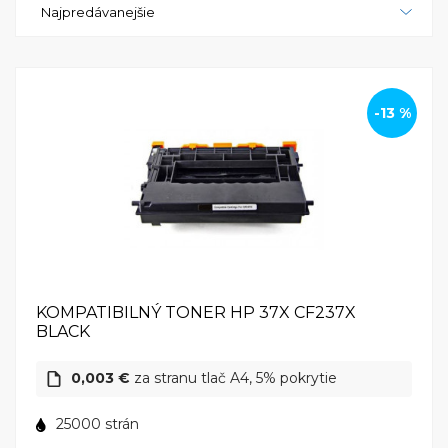
Najpredávanejšie
intuitívnym farebným dotykovým displejom je
ovládanie tlačiarne jednoduché a pohodlné. HP
LaserJet Enterprise M609x tiež podporuje možnosť
tlače z mobilných zariadení, čo zvyšuje flexibilitu a
pohodlie pri spracovaní tlačových úloh.HP LaserJet
-13 %
Enterprise M609x je tlačovým prístrojom, ktorý ide
nad rámec očakávaní v oblasti výkonu, bezpečnosti a
efektivity. Pre firemné prostredie, kde každý detail
záleží, je HP LaserJet Enterprise M609x optimálnou
voľbou pre spoľahlivú a vysoko-výkonnú firemnú
tlač. HP LaserJet Enterprise M609x - váš partner pre
bezkompromisný firemný tlačový výkon.
KOMPATIBILNÝ TONER HP 37X CF237X
BLACK
0,003 €
za stranu tlač A4, 5% pokrytie
25000 strán