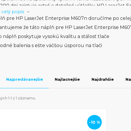
1200 dpi zaisťuje ostré a detailné výtlačky. HP LaserJet
 celý popis
úcou čitateľnosťou a čistými grafikami, čo je dôležité p
lň pre HP LaserJet Enterprise M607n doručíme po celej
m.S jednoduchým ovládaním a intuitívnym farebným di
vládateľný pre každého používateľa. Táto tlačiareň je v
antujeme že táto náplň pre HP LaserJet Enterprise M60
nie prístupu a šifrovanie údajov, aby ochránila citlivé i
o náplň poskytuje vysokú kvalitu a stálosť tlače
t Enterprise M607n - vynikajúce riešenie pre firemné pros
odné balenia s ešte väčšou úsporou na tlači
 v jednom. S touto tlačiarňou získate spoľahlivý nástroj 
Najpredávanejšie
Najlacnejšie
Najdrahšie
Na
ch 1-1 z 1 záznamu.
-10 %