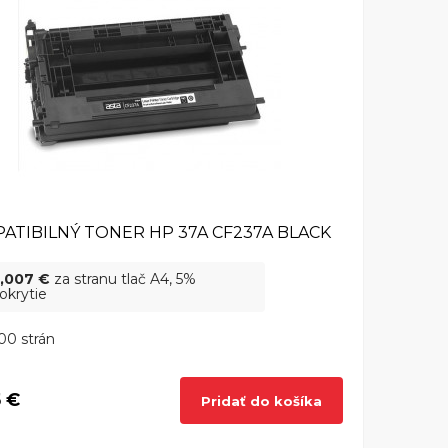
ATIBILNÝ TONER HP 37A CF237A BLACK
,007 €
za stranu tlač A4, 5%
okrytie
00 strán
5 €
Pridať do košíka