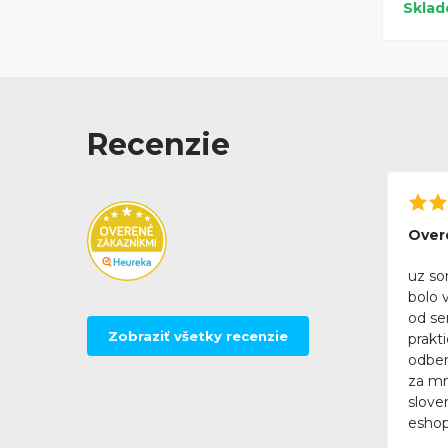
Skla
Recenzie
Over
uz so
bolo 
od se
Zobraziť všetky recenzie
prakt
odber
za mn
slove
eshop