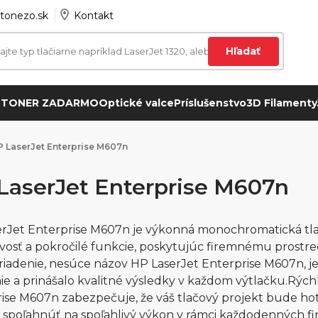
tonezo.sk
Kontakt
Hľadať
 TONER ZADARMO
Optické valce
Príslušenstvo
3D Filamenty
 LaserJet Enterprise M607n
LaserJet Enterprise M607n
rJet Enterprise M607n je výkonná monochromatická tlači
ivosť a pokročilé funkcie, poskytujúc firemnému prostred
riadenie, nesúce názov HP LaserJet Enterprise M607n, j
ie a prinášalo kvalitné výsledky v každom výtlačku.Rýchl
ise M607n zabezpečuje, že váš tlačový projekt bude hoto
spoľahnúť na spoľahlivý výkon v rámci každodenných fi