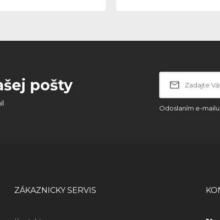
ašej pošty
il
Odoslaním e-mailu 
ZÁKAZNICKY SERVIS
KO