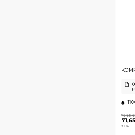
KOMP
0
p
110
79,85 €
71,6
s DPH