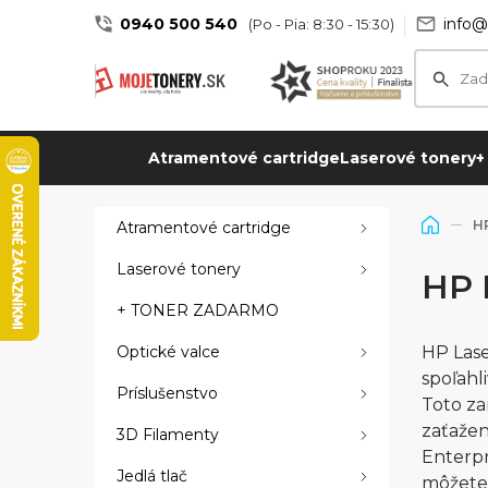
0940 500 540
info@
(Po - Pia: 8:30 - 15:30)
Atramentové cartridge
Laserové tonery
+
HP
Atramentové cartridge
Laserové tonery
HP 
+ TONER ZADARMO
Optické valce
HP Lase
spoľahl
Príslušenstvo
Toto za
zaťažen
3D Filamenty
Enterpr
Jedlá tlač
môžete 