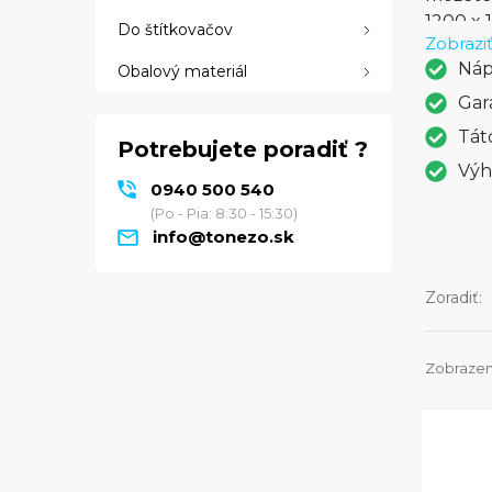
1200 x 
Do štítkovačov
Zobraziť
vynikaj
Náp
Obalový materiál
vzhľado
ľahko o
Gar
overova
Tát
Potrebujete poradiť ?
LaserJe
Výh
kvalitu
0940 500 540
(Po - Pia: 8:30 - 15:30)
info@tonezo.sk
Zoradiť:
Zobrazený