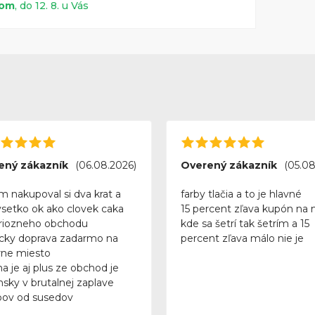
dom
, do 12. 8. u Vás
ený zákazník
(06.08.2026)
Overený zákazník
(05.08
m nakupoval si dva krat a
farby tlačia a to je hlavné
vsetko ok ako clovek caka
15 percent zľava kupón na 
riozneho obchodu
kde sa šetrí tak šetrím a 15
icky doprava zadarmo na
percent zľava málo nie je
ne miesto
a je aj plus ze obchod je
nsky v brutalnej zaplave
ov od susedov