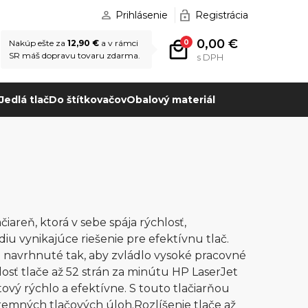
Prihlásenie
Registrácia
0,00 €
0
Nakúp ešte za
12,90 €
a v rámci
SR máš dopravu tovaru zdarma.
s DPH
Jedlá tlač
Do štítkovačov
Obalový materiál
areň, ktorá v sebe spája rýchlosť,
iu vynikajúce riešenie pre efektívnu tlač.
e navrhnuté tak, aby zvládlo vysoké pracovné
osť tlače až 52 strán za minútu HP LaserJet
vý rýchlo a efektívne. S touto tlačiarňou
remných tlačových úloh.Rozlíšenie tlače až