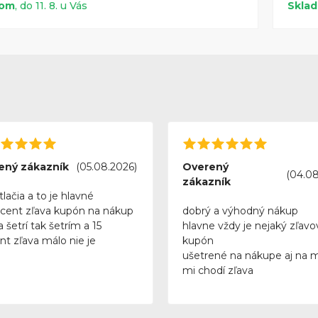
dom
, do 11. 8. u Vás
Skla
ený zákazník
(05.08.2026)
Overený
(04.08
zákazník
tlačia a to je hlavné
rcent zľava kupón na nákup
dobrý a výhodný nákup
 šetrí tak šetrím a 15
hlavne vždy je nejaký zľavo
nt zľava málo nie je
kupón
ušetrené na nákupe aj na 
mi chodí zľava