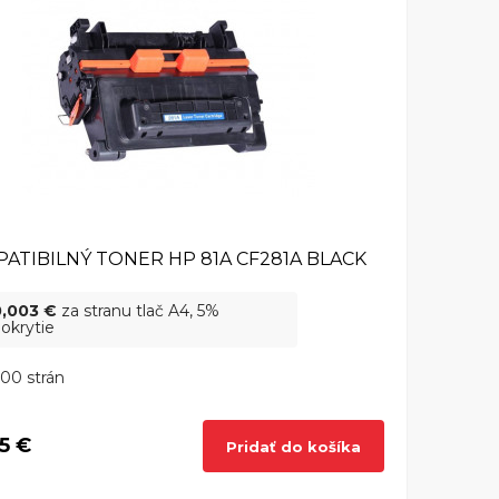
ATIBILNÝ TONER HP 81A CF281A BLACK
0,003 €
za stranu tlač A4, 5%
okrytie
00 strán
5 €
Pridať do košíka