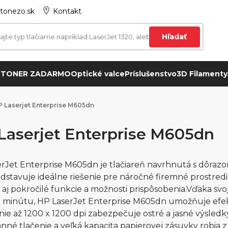
tonezo.sk
Kontakt
Hľadať
 TONER ZADARMO
Optické valce
Príslušenstvo
3D Filamenty
 Laserjet Enterprise M605dn
Laserjet Enterprise M605dn
rJet Enterprise M605dn je tlačiareň navrhnutá s dôrazom
dstavuje ideálne riešenie pre náročné firemné prostredie
le aj pokročilé funkcie a možnosti prispôsobenia.Vďaka svo
a minútu, HP LaserJet Enterprise M605dn umožňuje efekt
nie až 1200 x 1200 dpi zabezpečuje ostré a jasné výsledky
anné tlačenie a veľká kapacita papierovej zásuvky robia