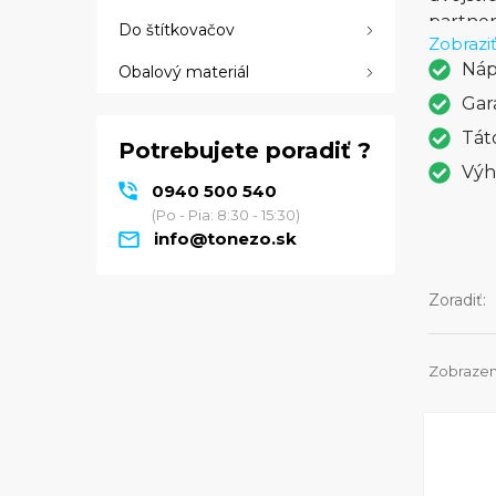
partner
Do štítkovačov
Zobraziť
schopno
Náp
Obalový materiál
umožňuj
navyše 
Gar
prístup
Tát
Potrebujete poradiť ?
spoľahl
Výh
tlačiar
0940 500 540
(Po - Pia: 8:30 - 15:30)
info@tonezo.sk
Zoradiť:
Zobrazen