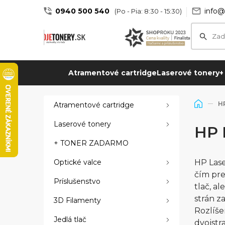
0940 500 540
info@
(Po - Pia: 8:30 - 15:30)
Atramentové cartridge
Laserové tonery
+
HP
Atramentové cartridge
Laserové tonery
HP 
+ TONER ZADARMO
Optické valce
HP Lase
čím pre
Príslušenstvo
tlač, a
strán z
3D Filamenty
Rozlíše
Jedlá tlač
dvojstr