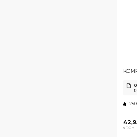
KOMP
0
p
250
42,9
s DPH