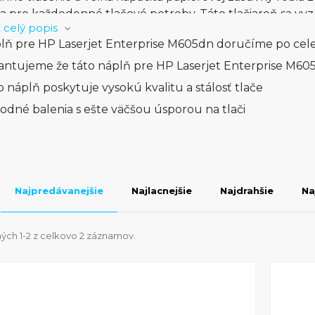
a pre každodenné tlačové potreby. Táto tlačiareň sa vyz
 celý popis
sťou šetriť čas a zdroje.Intuitívne ovládanie prostred
lň pre HP Laserjet Enterprise M605dn doručíme po cele
e rýchly prístup k rôznym nastaveniam a tlačovým fun
navrhnutý s dôrazom na bezpečnosť, s možnosťami ochran
antujeme že táto náplň pre HP Laserjet Enterprise M605
u.Investujte do spoľahlivosti a vysokého výkonu s HP Las
o náplň poskytuje vysokú kvalitu a stálosť tlače
ivý nástroj pre každodennú tlač vo vašom firemnom pros
odné balenia s ešte väčšou úsporou na tlači
eň pre rýchlu, spoľahlivú a kvalitnú firemnú produkciu.
Najpredávanejšie
Najlacnejšie
Najdrahšie
Na
ých 1-2 z celkovo 2 záznamov.