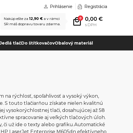
Prihlásenie
Registrácia
0,00 €
0
Nakúp ešte za
12,90 €
a v rámci
SR máš dopravu tovaru zdarma.
s DPH
Jedlá tlač
Do štítkovačov
Obalový materiál
 na rýchlosť, spoľahlivosť a vysoký výkon,
. S touto tlačiarňou získate nielen kvalitnú
jej vysokorýchlostnej tlači, dosahujúcej až 58
ívne spracovanie aj veľkých tlačových úloh.
, či už ide o texty alebo grafiku.Automatické
 z HP LaserJet Enterprise M605dn efektívneho