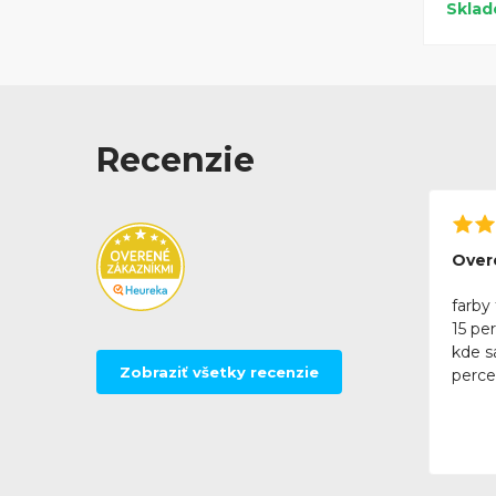
Skla
Recenzie
Over
farby 
15 pe
kde sa
Zobraziť všetky recenzie
perce