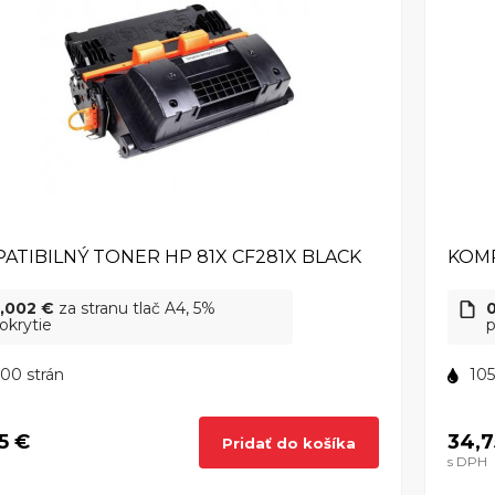
ATIBILNÝ TONER HP 81X CF281X BLACK
KOMP
,002 €
za stranu tlač A4, 5%
okrytie
p
00 strán
105
5 €
34,7
Pridať do košíka
s DPH