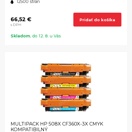
12500 strán
66,52 €
Pridať do košíka
s DPH
Skladom
, do 12. 8. u Vás
MULTIPACK HP 508X CF360X-3X CMYK
KOMPATIBILNÝ