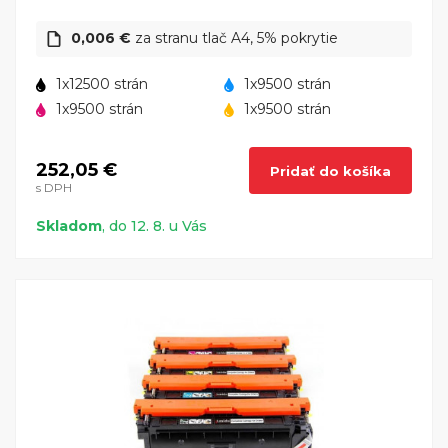
0,006 €
za stranu tlač A4, 5% pokrytie
1x12500 strán
1x9500 strán
1x9500 strán
1x9500 strán
252,05 €
Pridať do košíka
s DPH
Skladom
, do 12. 8. u Vás