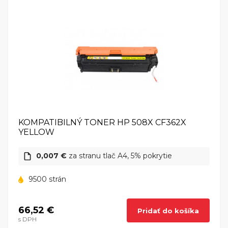
KOMPATIBILNÝ TONER HP 508X CF362X
YELLOW
0,007 €
za stranu tlač A4, 5% pokrytie
9500 strán
66,52 €
Pridať do košíka
s DPH