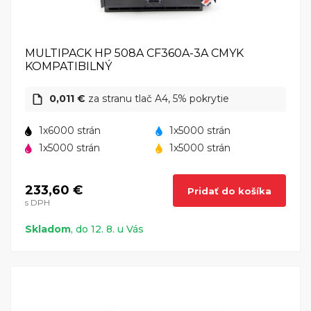
MULTIPACK HP 508A CF360A-3A CMYK
KOMPATIBILNÝ
0,011 €
za stranu tlač A4, 5% pokrytie
1x6000 strán
1x5000 strán
1x5000 strán
1x5000 strán
233,60 €
Pridať do košíka
s DPH
Skladom
, do 12. 8. u Vás