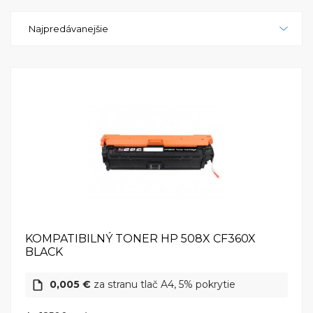
ľahkú navigáciu a nastavovanie tlačových
Najpredávanejšie
preferencií.HP LaserJet Enterprise Color M553x je
nielen spoľahlivým pracovníkom, ale aj energeticky
účinným. Vďaka technológiám, ako je funkcia
Automatické vypínanie a rýchle prechody do režimu
spánku, je tlačiareň šetrná k životnému prostrediu a
pomáha znižovať náklady na energiu.Tento výkonný
tlačový prístroj HP LaserJet Enterprise Color M553x
je ideálnou voľbou pre podnikové prostredie, kde je
kladený dôraz na kvalitu, rýchlosť a spoľahlivosť. S
týmto zariadením môžete efektívne spracovávať
svoje tlačové úlohy a dosiahnuť vynikajúce výsledky.
HP LaserJet Enterprise Color M553x - váš spoľahlivý
partner pre farebnú firemnú tlač.
KOMPATIBILNÝ TONER HP 508X CF360X
BLACK
0,005 €
za stranu tlač A4, 5% pokrytie