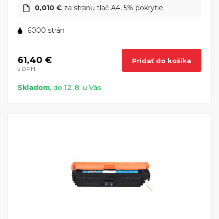
0,010 €
za stranu tlač A4, 5% pokrytie
6000 strán
61,40 €
Pridať do košíka
s DPH
Skladom
, do 12. 8. u Vás