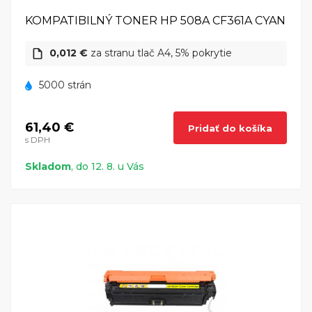
KOMPATIBILNÝ TONER HP 508A CF361A CYAN
0,012 €
za stranu tlač A4, 5% pokrytie
5000 strán
61,40 €
Pridať do košíka
s DPH
Skladom
, do 12. 8. u Vás