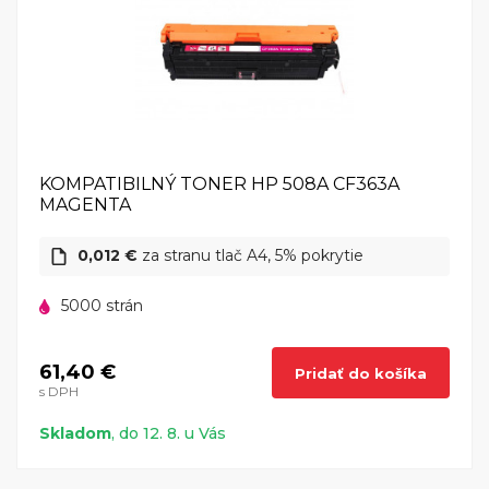
KOMPATIBILNÝ TONER HP 508A CF363A
MAGENTA
0,012 €
za stranu tlač A4, 5% pokrytie
5000 strán
61,40 €
Pridať do košíka
s DPH
Skladom
, do 12. 8. u Vás