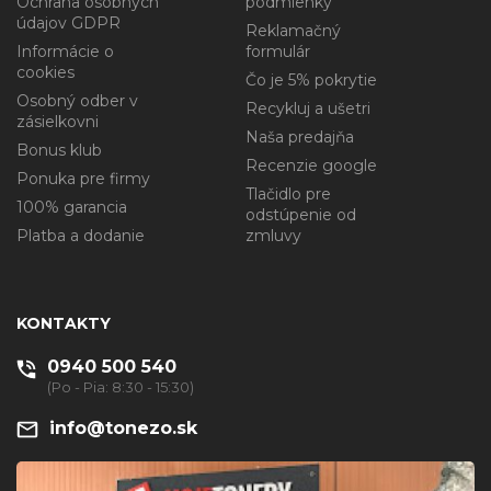
Ochrana osobných
podmienky
údajov GDPR
Reklamačný
Informácie o
formulár
cookies
Čo je 5% pokrytie
Osobný odber v
Recykluj a ušetri
zásielkovni
Naša predajňa
Bonus klub
Recenzie google
Ponuka pre firmy
Tlačidlo pre
100% garancia
odstúpenie od
Platba a dodanie
zmluvy
KONTAKTY
0940 500 540
(Po - Pia: 8:30 - 15:30)
info@tonezo.sk