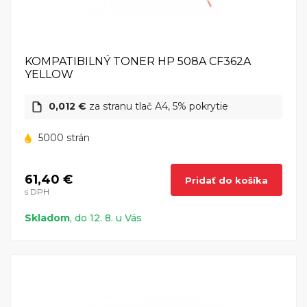
KOMPATIBILNÝ TONER HP 508A CF362A
YELLOW
0,012 €
za stranu tlač A4, 5% pokrytie
5000 strán
61,40 €
Pridať do košíka
s DPH
Skladom
, do 12. 8. u Vás