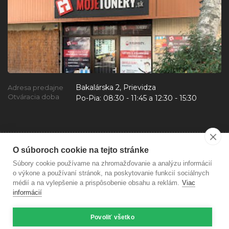
Bakalárska 2, Prievidza
Adresa predajne
Otváracia doba
Po-Pia:
08:30 - 11:45 a 12:30 - 15:30
O súboroch cookie na tejto stránke
Súbory cookie používame na zhromažďovanie a analýzu informácií
o výkone a používaní stránok, na poskytovanie funkcií sociálnych
médií a na vylepšenie a prispôsobenie obsahu a reklám.
Viac
informácií
Povoliť všetko