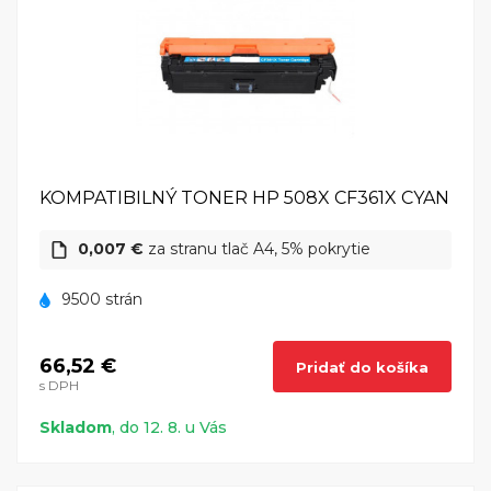
KOMPATIBILNÝ TONER HP 508X CF361X CYAN
0,007 €
za stranu tlač A4, 5% pokrytie
9500 strán
66,52 €
Pridať do košíka
s DPH
Skladom
, do 12. 8. u Vás