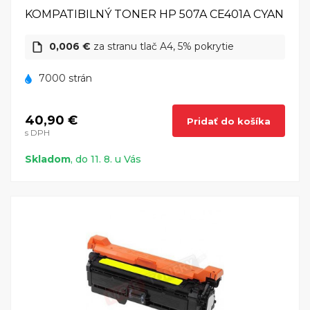
KOMPATIBILNÝ TONER HP 507A CE401A CYAN
0,006 €
za stranu tlač A4, 5% pokrytie
7000 strán
40,90 €
Pridať do košíka
s DPH
Skladom
, do 11. 8. u Vás