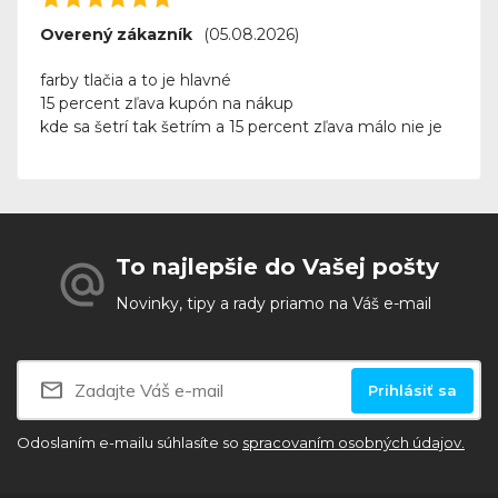
Overený zákazník
(05.08.2026)
farby tlačia a to je hlavné
15 percent zľava kupón na nákup
kde sa šetrí tak šetrím a 15 percent zľava málo nie je
To najlepšie do Vašej pošty
Novinky, tipy a rady priamo na Váš e-mail
Prihlásiť sa
Odoslaním e-mailu súhlasíte so
spracovaním osobných údajov.