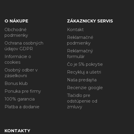
O NÁKUPE
ZÁKAZNICKY SERVIS
Obchodné
Kontakt
podmienky
Reklamačné
Ochrana osobných
podmienky
údajov GDPR
Reklamačný
Informácie o
formulár
cookies
Čo je 5% pokrytie
Osobný odber v
Recykluj a ušetri
zásielkovni
Naša predajňa
Bonus klub
Recenzie google
Ponuka pre firmy
Tlačidlo pre
100% garancia
odstúpenie od
Platba a dodanie
zmluvy
KONTAKTY