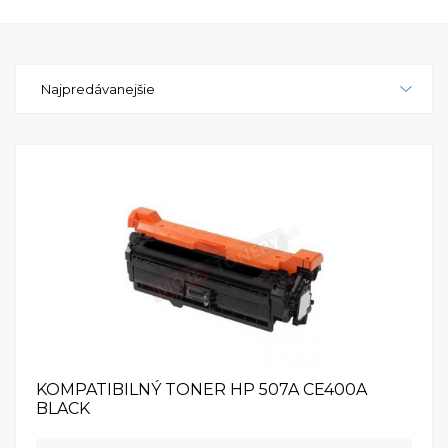
LaserJet Enterprise 500 Color MFP M575f -
spoľahlivá, výkonná a všestranná tlačiareň, ktorá
prinesie do vašej kancelárie farebnú tlač na novú
Najpredávanejšie
úroveň. Investujte do kvality a produktivity s HP
LaserJet Enterprise 500 Color MFP M575f.
KOMPATIBILNÝ TONER HP 507A CE400A
BLACK