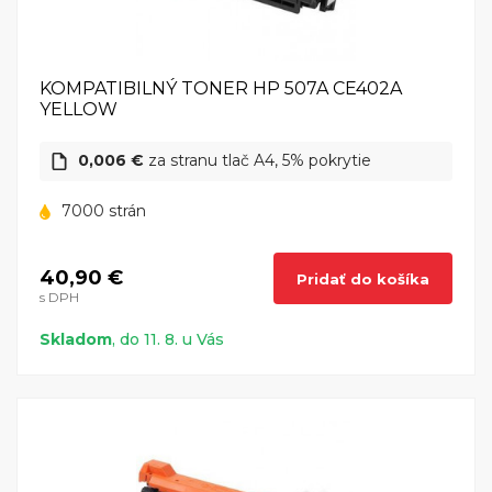
KOMPATIBILNÝ TONER HP 507A CE402A
YELLOW
0,006 €
za stranu tlač A4, 5% pokrytie
7000 strán
40,90 €
Pridať do košíka
s DPH
Skladom
, do 11. 8. u Vás