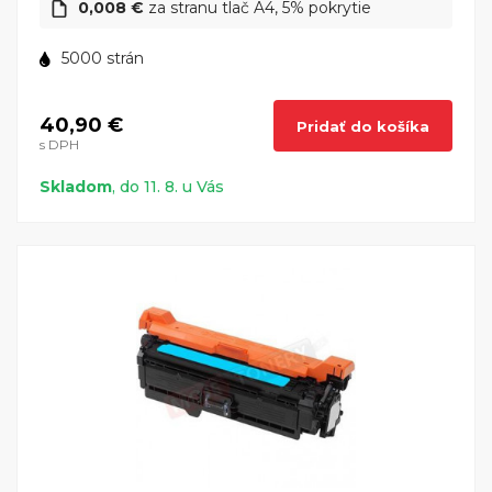
0,008 €
za stranu tlač A4, 5% pokrytie
5000 strán
40,90 €
Pridať do košíka
s DPH
Skladom
, do 11. 8. u Vás