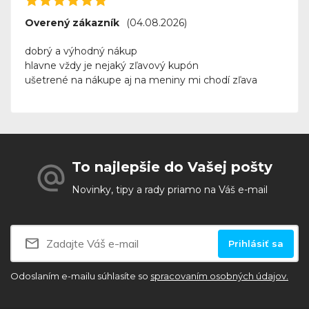
Overený zákazník
(04.08.2026)
dobrý a výhodný nákup
hlavne vždy je nejaký zľavový kupón
ušetrené na nákupe aj na meniny mi chodí zľava
To najlepšie do Vašej pošty
Novinky, tipy a rady priamo na Váš e-mail
Prihlásiť sa
Odoslaním e-mailu súhlasíte so
spracovaním osobných údajov.