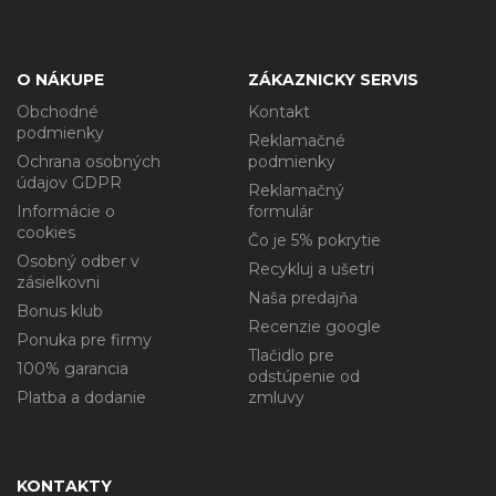
O NÁKUPE
ZÁKAZNICKY SERVIS
Obchodné
Kontakt
podmienky
Reklamačné
Ochrana osobných
podmienky
údajov GDPR
Reklamačný
Informácie o
formulár
cookies
Čo je 5% pokrytie
Osobný odber v
Recykluj a ušetri
zásielkovni
Naša predajňa
Bonus klub
Recenzie google
Ponuka pre firmy
Tlačidlo pre
100% garancia
odstúpenie od
Platba a dodanie
zmluvy
KONTAKTY