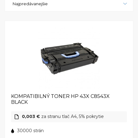
Najpredávanejšie
citlivé informácie. Okrem toho je možné tlačiareň
ľahko spravovať a monitorovať pomocou vstavaného
webového rozhrania. Vzhľadom na svoje vysoké
výkonnostné parametre a spoľahlivosť je HP LaserJet
9050mfp ideálnou voľbou pre podniky, ktoré
potrebujú rýchlu a efektívnu tlačiareň pre svoje
každodenné požiadavky. S touto multifunkčnou
tlačiarňou môžete dosiahnuť výsledky najvyššej
kvality a zvýšiť produktivitu vo vašej kancelárii. Užite
si výhody, ktoré vám prináša HP LaserJet 9050mfp a
zlepšite svoje tlačové procesy ešte dnes.
KOMPATIBILNÝ TONER HP 43X C8543X
BLACK
0,003 €
za stranu tlač A4, 5% pokrytie
30000 strán