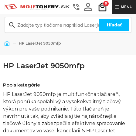
0
MENU
Hľadať
HP LaserJet 9050mfp
HP LaserJet 9050mfp
Popis kategórie
HP LaserJet 9050mfp je multifunkčná tlačiareň,
ktorá ponúka spoľahlivý a vysokokvalitný tlačový
výkon pre vaše podnikanie. Táto tlačiareň je
navrhnutá tak, aby zvládla aj tie najnáročnejšie
tlačové úlohy a zabezpečila efektívne spracovanie
dokumentov vo vašej kancelárii. S HP LaserJet