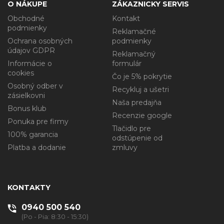
O NÁKUPE
ZÁKAZNICKY SERVIS
Obchodné
Kontakt
podmienky
Reklamačné
Ochrana osobných
podmienky
údajov GDPR
Reklamačný
Informácie o
formulár
cookies
Čo je 5% pokrytie
Osobný odber v
Recykluj a ušetri
zásielkovni
Naša predajňa
Bonus klub
Recenzie google
Ponuka pre firmy
Tlačidlo pre
100% garancia
odstúpenie od
Platba a dodanie
zmluvy
KONTAKTY
0940 500 540
(Po - Pia: 8:30 - 15:30)