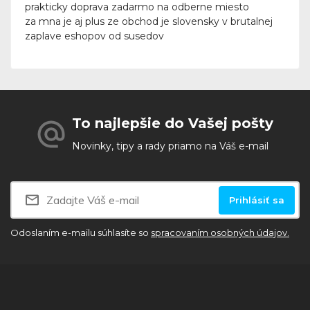
prakticky doprava zadarmo na odberne miesto
za mna je aj plus ze obchod je slovensky v brutalnej
zaplave eshopov od susedov
To najlepšie do Vašej pošty
Novinky, tipy a rady priamo na Váš e-mail
Prihlásiť sa
Odoslaním e-mailu súhlasíte so
spracovaním osobných údajov.