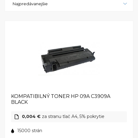
Najpredávanejšie
rôznych pracovných prostredí.Celkovo povedané,
HP LaserJet 8050 je tlačiareň pre tých, ktorí hľadajú
vrcholný výkon a inovačné riešenia v oblasti tlače.
Jeho vysoká rýchlosť, precízna tlač a široké možnosti
nastavenia robia z LaserJet 8050 skvelý nástroj pre
kancelárie, kde sa očakáva excelentná tlač. HP
LaserJet 8050 - tlačiareň pre budúcnosť tlačových
technológií.
KOMPATIBILNÝ TONER HP 09A C3909A
BLACK
0,004 €
za stranu tlač A4, 5% pokrytie
15000 strán