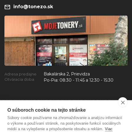
info@tonezo.sk
Bakalárska 2, Prievidza
Adresa predajne
Otváracia doba
Po-Pia:
08:30 - 11:45 a 12:30 - 15:30
O súboroch cookie na tejto stránke
Súbory cookie používame na zhromažďovanie a analýzu informácií
o výkone a používaní stránok, na poskytovanie funkcií sociálnych
médií a na vylepšenie a prispôsobenie obsahu a reklám.
Viac