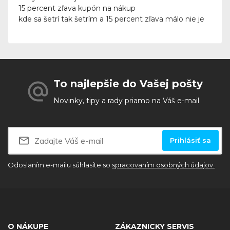
15 percent zľava kupón na nákup
kde sa šetrí tak šetrím a 15 percent zľava málo nie je
To najlepšie do Vašej pošty
Novinky, tipy a rady priamo na Váš e-mail
Prihlásiť sa
Odoslaním e-mailu súhlasíte so
spracovaním osobných údajov.
O NÁKUPE
ZÁKAZNICKY SERVIS