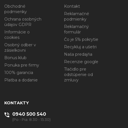
Obchodné
Kontakt
podmienky
Reklamačné
Ochrana osobných
podmienky
údajov GDPR
Reklamačný
Informácie o
formulár
cookies
Čo je 5% pokrytie
Osobný odber v
Recykluj a ušetri
zásielkovni
Naša predajňa
Bonus klub
Recenzie google
Ponuka pre firmy
Tlačidlo pre
100% garancia
odstúpenie od
Platba a dodanie
zmluvy
KONTAKTY
0940 500 540
(Po - Pia: 8:30 - 15:30)