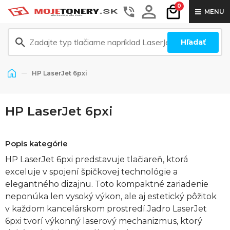
0
MENU
Hľadať
HP LaserJet 6pxi
HP LaserJet 6pxi
Popis kategórie
HP LaserJet 6pxi predstavuje tlačiareň, ktorá
exceluje v spojení špičkovej technológie a
elegantného dizajnu. Toto kompaktné zariadenie
neponúka len vysoký výkon, ale aj estetický pôžitok
v každom kancelárskom prostredí.Jadro LaserJet
6pxi tvorí výkonný laserový mechanizmus, ktorý