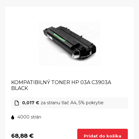
LaserJet 6pxi nie je len výkonnou tlačiareňou, ale aj
zariadením, ktoré dbá na životné prostredie. S
energeticky efektívnym dizajnom a možnosťou
recyklácie tonerových kaziet sa stáva ekologicky
zodpovedným riešením pre moderné
kancelárie.Celkovo povedané, HP LaserJet 6pxi
predstavuje spojenie výkonu a elegancie v oblasti
tlače. S touto tlačiarňou môžete očakávať spoľahlivý
výkon a vysokú kvalitu tlače, ktoré splnia aj tie
najnáročnejšie pracovné úlohy. HP LaserJet 6pxi –
váš spoľahlivý partner pre precíznu a efektívnu tlač.
KOMPATIBILNÝ TONER HP 03A C3903A
BLACK
0,017 €
za stranu tlač A4, 5% pokrytie
4000 strán
68,88 €
Pridať do košíka