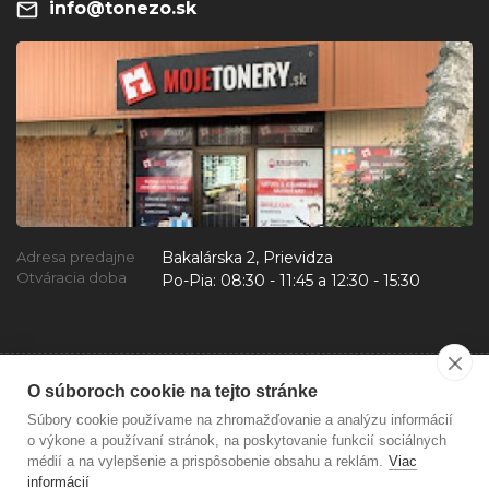
info@tonezo.sk
Bakalárska 2, Prievidza
Adresa predajne
Otváracia doba
Po-Pia:
08:30 - 11:45 a 12:30 - 15:30
O súboroch cookie na tejto stránke
Súbory cookie používame na zhromažďovanie a analýzu informácií
o výkone a používaní stránok, na poskytovanie funkcií sociálnych
médií a na vylepšenie a prispôsobenie obsahu a reklám.
Viac
informácií