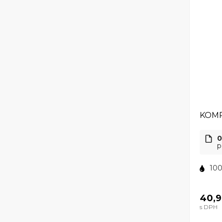
KOMP
0
p
100
40,9
s DPH