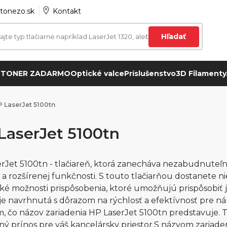
tonezo.sk
Kontakt
Hľadať
 TONER ZADARMO
Optické valce
Príslušenstvo
3D Filamenty
 LaserJet 5100tn
LaserJet 5100tn
rJet 5100tn - tlačiareň, ktorá zanecháva nezabudnute
a rozšírenej funkčnosti. S touto tlačiarňou dostanete ni
roké možnosti prispôsobenia, ktoré umožňujú prispôsobi
je navrhnutá s dôrazom na rýchlosť a efektívnosť pre ná
, čo názov zariadenia HP LaserJet 5100tn predstavuje. Tát
zný prínos pre váš kancelársky priestor.S názvom zariad