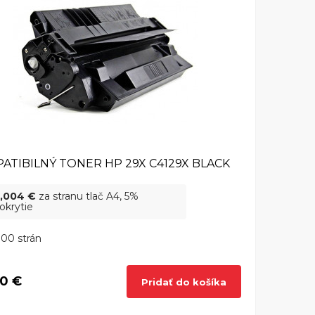
ATIBILNÝ TONER HP 29X C4129X BLACK
,004 €
za stranu tlač A4, 5%
okrytie
00 strán
0 €
Pridať do košíka