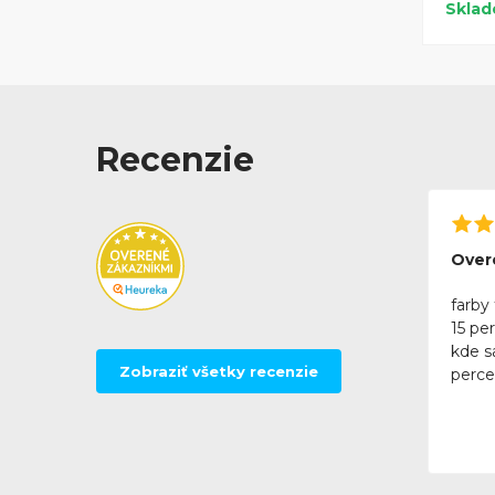
Skla
Recenzie
Over
farby 
15 pe
kde sa
Zobraziť všetky recenzie
perce