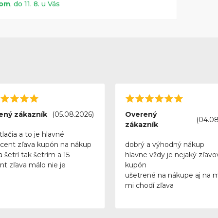
dom
, do 11. 8. u Vás
ený zákazník
(05.08.2026)
Overený
(04.08
zákazník
tlačia a to je hlavné
rcent zľava kupón na nákup
dobrý a výhodný nákup
 šetrí tak šetrím a 15
hlavne vždy je nejaký zľavo
nt zľava málo nie je
kupón
ušetrené na nákupe aj na 
mi chodí zľava