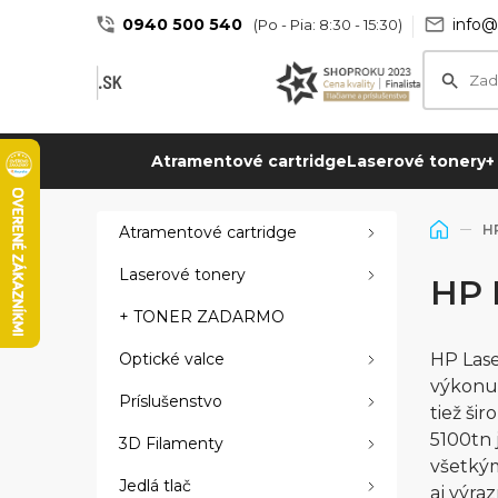
0940 500 540
info@
(Po - Pia: 8:30 - 15:30)
Atramentové cartridge
Laserové tonery
+
HP
Atramentové cartridge
Laserové tonery
HP 
+ TONER ZADARMO
Optické valce
HP Lase
výkonu 
Príslušenstvo
tiež ši
5100tn 
3D Filamenty
všetkým
Jedlá tlač
aj výra