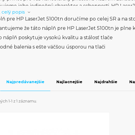
ujeme jeho jedinečný charakter a schopnosti. HP LaserJe
 celý popis
ním, poskytujúc jasný a ostrý text, ktorý vyniká na každe
lň pre HP LaserJet 5100tn doručíme po celej SR a na st
 papiera a možnosť manipulácie s veľkými objemami tlače
ti tlače.S funkciou automatického oboustranného tlačen
antujeme že táto náplň pre HP LaserJet 5100tn je plne 
 HP LaserJet 5100tn nielen úsporu času, ale aj flexibilit
o náplň poskytuje vysokú kvalitu a stálosť tlače
ivosť a odolnosť sú zárukou, že vždy môžete dôverovať 
odné balenia s ešte väčšou úsporou na tlači
né s maximálnou presnosťou a efektívnosťou. HP LaserJ
ivosť pri každom tlačovom úlohe.
Najpredávanejšie
Najlacnejšie
Najdrahšie
Na
ch 1-1 z 1 záznamu.