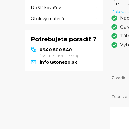
zdôrazň
Do štítkovačov
Zobraziť
rozlíše
Náp
Obalový materiál
formáty
v oblas
Gar
prináša
Tát
Potrebujete poradiť ?
spoľahl
Výh
dokonče
0940 500 540
spoľahl
(Po - Pia: 8:30 - 15:30)
info@tonezo.sk
Zoradiť:
Zobrazený