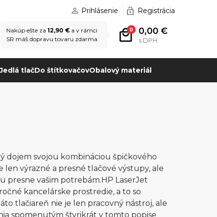
Prihlásenie
Registrácia
0,00 €
0
Nakúp ešte za
12,90 €
a v rámci
SR máš dopravu tovaru zdarma.
s DPH
Jedlá tlač
Do štítkovačov
Obalový materiál
ľný dojem svojou kombináciou špičkového
e len výrazné a presné tlačové výstupy, ale
ť ju presne vašim potrebám.HP LaserJet
ročné kancelárske prostredie, a to so
o tlačiareň nie je len pracovný nástroj, ale
enia spomenutým štyrikrát v tomto popise