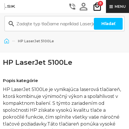
0
MENU
Hľadať
HP LaserJet 5100Le
HP LaserJet 5100Le
Popis kategórie
HP LaserJet 5100Le je vynikajúca laserová tlačiareň,
ktorá kombinuje výnimočný výkon a spoľahlivosť v
kompaktnom balení. S týmto zariadením od
spoločnosti HP získate vysokú kvalitu tlače a
pokročilé funkcie, čím splníte všetky vaše náročné
tlačové požiadavky.Táto tlačiareň ponúka vysoké