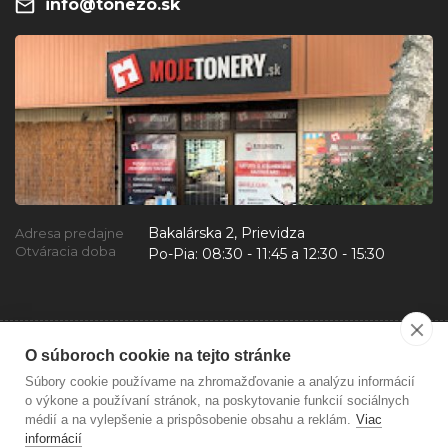
info@tonezo.sk
Bakalárska 2, Prievidza
Adresa predajne
Otváracia doba
Po-Pia:
08:30 - 11:45 a 12:30 - 15:30
O súboroch cookie na tejto stránke
Súbory cookie používame na zhromažďovanie a analýzu informácií
o výkone a používaní stránok, na poskytovanie funkcií sociálnych
médií a na vylepšenie a prispôsobenie obsahu a reklám.
Viac
informácií