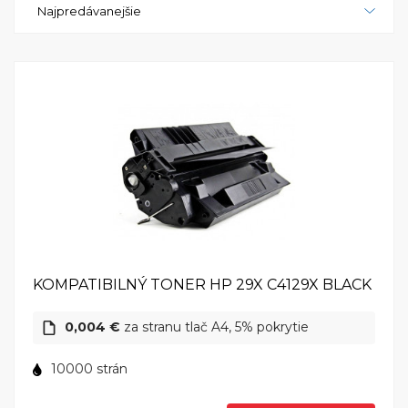
Najpredávanejšie
prostredia. Investujte do kvality a efektivity s HP
LaserJet 5100Le, ktorý vám poskytne spoľahlivé a
ostré tlačové výstupy v každej pracovnej situácii.
KOMPATIBILNÝ TONER HP 29X C4129X BLACK
0,004 €
za stranu tlač A4, 5% pokrytie
10000 strán