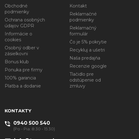
Obchodné
Kontakt
podmienky
Reklamačné
Ochrana osobných
podmienky
údajov GDPR
Reklamačný
Informácie o
formulár
cookies
Čo je 5% pokrytie
Osobný odber v
Recykluj a ušetri
zásielkovni
Naša predajňa
Bonus klub
Recenzie google
Ponuka pre firmy
Tlačidlo pre
100% garancia
odstúpenie od
Platba a dodanie
zmluvy
KONTAKTY
0940 500 540
(Po - Pia: 8:30 - 15:30)