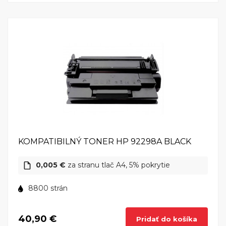
obidvoma stranami tlače, čo vám umožní šetriť na
tlačovom papieri. Okrem toho, HP LaserJet 4m má aj
veľkú kapacitu papiera, čo znamená, že sa nemusíte
starať o časté doplňovanie papiera. Tento všestranný
a spoľahlivý zariadenie je ideálnym partnerom pre
vašu kanceláriu a pomôže vám zvládnuť
každodenné tlačové úlohy s ľahkosťou. S HP
LaserJet 4m získate spoľahlivý a výkonný tlačiareň,
ktorá vám poskytne vynikajúcu kvalitu tlače a
zefektívni každodenné tlačové úlohy vo vašej
kancelárii. S jeho rýchlosťou, spoľahlivosťou a
vysokou kvalitou tlače, HP LaserJet 4m je ideálnym
KOMPATIBILNÝ TONER HP 92298A BLACK
riešením pre profesionálne pracovné prostredie.
Nech už tlačíte textové dokumenty alebo farebnú
0,005 €
za stranu tlač A4, 5% pokrytie
grafiku, HP LaserJet 4m vám poskytne vynikajúce
8800 strán
výsledky a pomoc pri zvládaní aj najnáročnejších
tlačových úloh.
40,90 €
Pridať do košíka