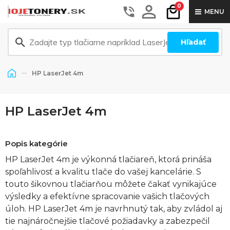
0
MENU
Hľadať
HP LaserJet 4m
HP LaserJet 4m
Popis kategórie
HP LaserJet 4m je výkonná tlačiareň, ktorá prináša
spoľahlivosť a kvalitu tlače do vašej kancelárie. S
touto šikovnou tlačiarňou môžete čakať vynikajúce
výsledky a efektívne spracovanie vašich tlačových
úloh. HP LaserJet 4m je navrhnutý tak, aby zvládol aj
tie najnáročnejšie tlačové požiadavky a zabezpečil