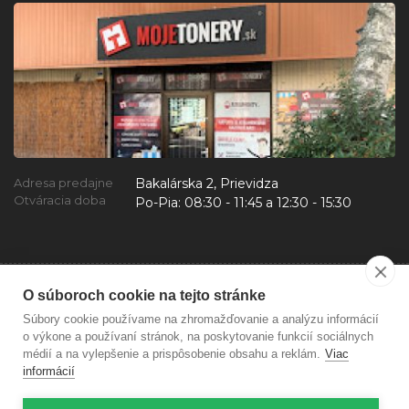
Bakalárska 2, Prievidza
Adresa predajne
Otváracia doba
Po-Pia:
08:30 - 11:45 a 12:30 - 15:30
O súboroch cookie na tejto stránke
Súbory cookie používame na zhromažďovanie a analýzu informácií
o výkone a používaní stránok, na poskytovanie funkcií sociálnych
médií a na vylepšenie a prispôsobenie obsahu a reklám.
Viac
informácií