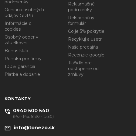
podmienky
Reklamačné
Ochrana osobných
podmienky
údajov GDPR
Reklamačný
Informácie o
formulár
cookies
Čo je 5% pokrytie
Osobný odber v
Recykluj a ušetri
zásielkovni
Naša predajňa
Bonus klub
Recenzie google
Ponuka pre firmy
Tlačidlo pre
100% garancia
odstúpenie od
Platba a dodanie
zmluvy
KONTAKTY
0940 500 540
(Po - Pia: 8:30 - 15:30)
info@tonezo.sk