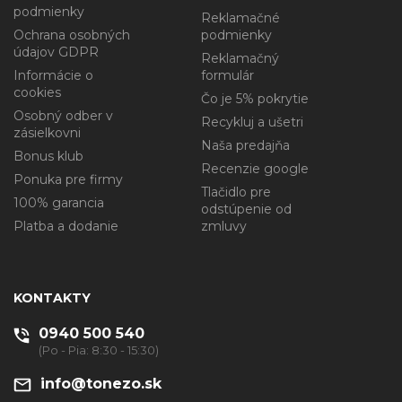
podmienky
Reklamačné
Ochrana osobných
podmienky
údajov GDPR
Reklamačný
Informácie o
formulár
cookies
Čo je 5% pokrytie
Osobný odber v
Recykluj a ušetri
zásielkovni
Naša predajňa
Bonus klub
Recenzie google
Ponuka pre firmy
Tlačidlo pre
100% garancia
odstúpenie od
Platba a dodanie
zmluvy
KONTAKTY
0940 500 540
(Po - Pia: 8:30 - 15:30)
info@tonezo.sk