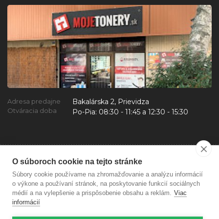
Bakalárska 2, Prievidza
Adresa predajne
Otváracia doba
Po-Pia:
08:30 - 11:45 a 12:30 - 15:30
O súboroch cookie na tejto stránke
Súbory cookie používame na zhromažďovanie a analýzu informácií
o výkone a používaní stránok, na poskytovanie funkcií sociálnych
médií a na vylepšenie a prispôsobenie obsahu a reklám.
Viac
informácií