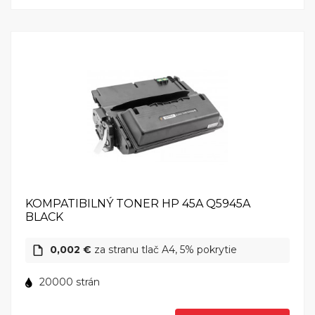
jej vysokou produktivitou a rozmanitými funkciami,
táto tlačiareň je ideálna voľba pre podniky, ktoré
potrebujú efektívne spravovať svoje tlačové úlohy. S
HP LaserJet 4345 budete mať nielen skvelú
tlačiareň, ale aj spoľahlivého partnera pre všetky
vaše tlačové potreby.
KOMPATIBILNÝ TONER HP 45A Q5945A
BLACK
0,002 €
za stranu tlač A4, 5% pokrytie
20000 strán