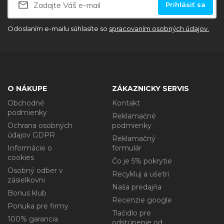
Prihlásiť sa
Odoslaním e-mailu súhlasíte so
spracovaním osobných údajov.
O NÁKUPE
ZÁKAZNICKY SERVIS
Obchodné
Kontakt
podmienky
Reklamačné
Ochrana osobných
podmienky
údajov GDPR
Reklamačný
Informácie o
formulár
cookies
Čo je 5% pokrytie
Osobný odber v
Recykluj a ušetri
zásielkovni
Naša predajňa
Bonus klub
Recenzie google
Ponuka pre firmy
Tlačidlo pre
100% garancia
odstúpenie od