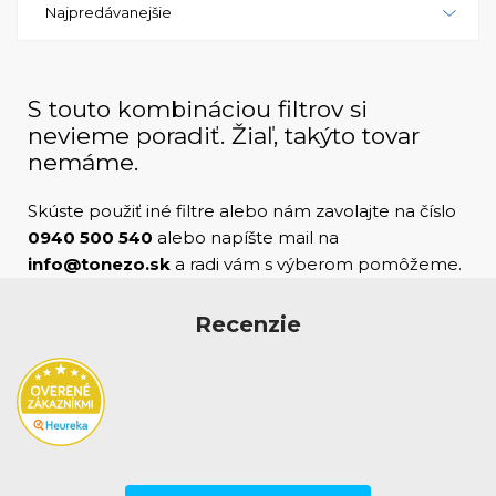
Najpredávanejšie
LaserJet 4300dtn - tlačiareň, ktorá robí skutočný
rozdiel. S jeho vysokým výkonom, spoľahlivosťou a
vynikajúcou kvalitou tlače, je to zariadenie, ktoré
vyhovuje aj tým najnáročnejším potrebám. Bez
S touto kombináciou filtrov si
ohľadu na to, či potrebujete tlačiť veľké množstvo
nevieme poradiť. Žiaľ, takýto tovar
dokumentov alebo kvalitné farebné brožúry, HP
nemáme.
LaserJet 4300dtn vám poskytne presne to, čo
potrebujete. Nech už je to vaša prvá tlačiareň alebo
Skúste použiť iné filtre alebo nám zavolajte na číslo
náhradná jednotka pre starší model, HP LaserJet
0940 500 540
alebo napíšte mail na
4300dtn je vždy výnimočnou voľbou.
info@tonezo.sk
a radi vám s výberom pomôžeme.
Recenzie