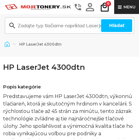
0
MENU
Hľadať
HP LaserJet 4300dtn
HP LaserJet 4300dtn
Popis kategórie
Predstavujeme vám HP LaserJet 4300dtn, výkonnú
tlačiareň, ktorá je skutočným hrdinom v kancelárii. S
rýchlosťou tlače až 45 strán za minútu, tento zázrak
technológie zvládne aj tie najnáročnejšie tlačové
úlohy. Jeho spoľahlivosť a výnimočná kvalita tlače ho
robia vynikajúcou voľbou pre podniky a