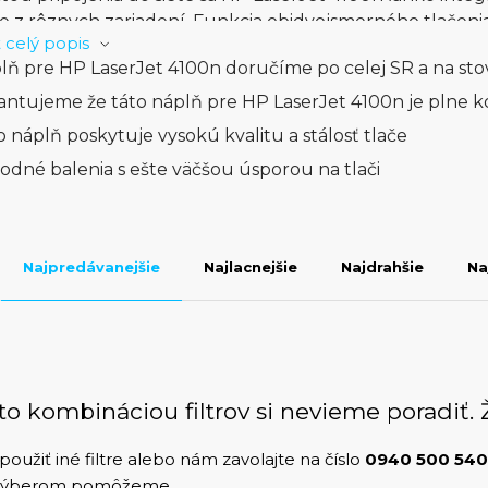
ie z rôznych zariadení. Funkcia obidvojsmerného tlačenia p
 celý popis
a bezproblémové spracovanie dokumentov.HP LaserJet 
lň pre HP LaserJet 4100n doručíme po celej SR a na st
 a intuitívnym ovládaním, čo uľahčuje manipuláciu s rôzn
e spoľahlivou voľbou pre tých, ktorí očakávajú výkon a 
antujeme že táto náplň pre HP LaserJet 4100n je plne k
eň, ktorá vyčnieva v spoľahlivosti a výkone. V kombinácii 
o náplň poskytuje vysokú kvalitu a stálosť tlače
re tých, ktorí hľadajú spoľahlivé riešenie pre čiernobielu
odné balenia s ešte väčšou úsporou na tlači
 kancelárskom prostredí.
Najpredávanejšie
Najlacnejšie
Najdrahšie
Na
to kombináciou filtrov si nevieme poradiť. 
použiť iné filtre alebo nám zavolajte na číslo
0940 500 540
 výberom pomôžeme.