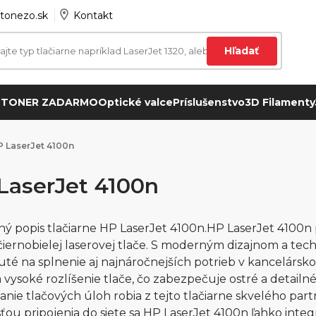
tonezo.sk
Kontakt
Hľadať
 TONER ZADARMO
Optické valce
Príslušenstvo
3D Filamenty
 LaserJet 4100n
LaserJet 4100n
ný popis tlačiarne HP LaserJet 4100n.HP LaserJet 4100n p
 čiernobielej laserovej tlače. S moderným dizajnom a tech
té na splnenie aj najnáročnejších potrieb v kancelársk
vysoké rozlíšenie tlače, čo zabezpečuje ostré a detailné
anie tlačových úloh robia z tejto tlačiarne skvelého pa
ou pripojenia do siete sa HP LaserJet 4100n ľahko int