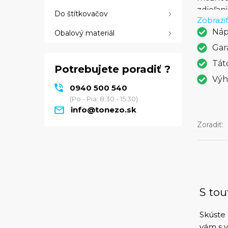
zdieľan
Do štítkovačov
Zobraziť
rýchle 
Náp
Obalový materiál
papiera
skutočn
Gar
tlačiar
Tát
Potrebujete poradiť ?
voľbu p
Výh
tlače v
0940 500 540
(Po - Pia: 8:30 - 15:30)
info@tonezo.sk
Zoradiť:
S tou
Skúste 
vám s