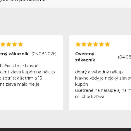
ený zákazník
(05.08.2026)
Overený
(04.08
zákazník
tlačia a to je hlavné
rcent zľava kupón na nákup
dobrý a výhodný nákup
 šetrí tak šetrím a 15
hlavne vždy je nejaký zľavo
nt zľava málo nie je
kupón
ušetrené na nákupe aj na 
mi chodí zľava