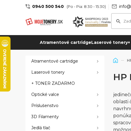
0940 500 540
info@
(Po - Pia: 8:30 - 15:30)
Atramentové cartridge
Laserové tonery
+
HP
Atramentové cartridge
Laserové tonery
HP 
+ TONER ZADARMO
Optické valce
jedineč
oblasti
Príslušenstvo
navrhnu
ponúka 
3D Filamenty
spracov
Jedlá tlač
možnosť