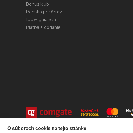
Bonus klub
Ponuka pre firmy
100% garancia
Platba a dodanie
Copyright © 2026 mojetonery.sk Všetky práva vyhradené
O súboroch cookie na tejto stránke
eshop na mieru
vytvorilo
vibration.sk