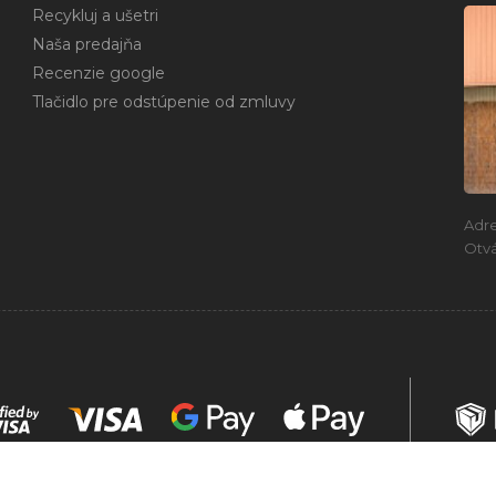
Recykluj a ušetri
Naša predajňa
Recenzie google
Tlačidlo pre odstúpenie od zmluvy
Adr
Otvá