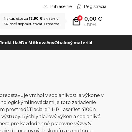
Prihlásenie
Registrácia
0,00 €
0
Nakúp ešte za
12,90 €
a v rámci
SR máš dopravu tovaru zdarma.
s DPH
Jedlá tlač
Do štítkovačov
Obalový materiál
redstavuje vrchol v spoľahlivosti a výkone v
nologickými inováciami je toto zariadenie
om prostredí.Tlačiareň HP LaserJet 4100n
 výstupy. Rýchly tlačový výkon a spoľahlivé
rtnera pre každodenné pracovné výzvy.S
egruje do pracovných skupín a umožňuje