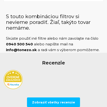
výkonnosť s pokročilými funkciami. HP LaserJet
4100dtn je tlačiareň navrhnutá na splnenie
náročných potrieb moderných kancelárskych
S touto kombináciou filtrov si
prostredí. HP LaserJet 4100dtn - výkon a spoľahlivosť
nevieme poradiť. Žiaľ, takýto tovar
v jednom.
nemáme.
Skúste použiť iné filtre alebo nám zavolajte na číslo
0940 500 540
alebo napíšte mail na
info@tonezo.sk
a radi vám s výberom pomôžeme.
Recenzie
Zobraziť všetky recenzie