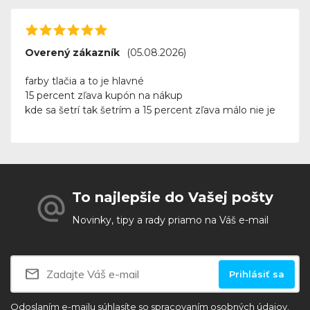
Overený zákazník
(05.08.2026)
farby tlačia a to je hlavné
15 percent zľava kupón na nákup
kde sa šetrí tak šetrím a 15 percent zľava málo nie je
To najlepšie do Vašej pošty
Novinky, tipy a rady priamo na Váš e-mail
Prihlásiť sa
Odoslaním e-mailu súhlasíte so
spracovaním osobných údajov.