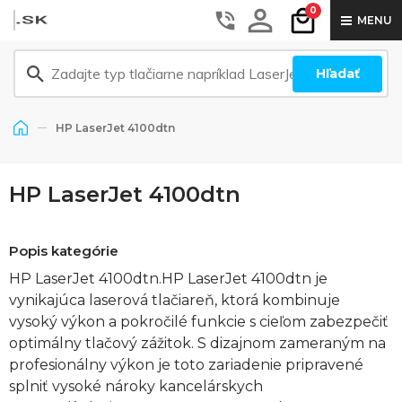
0
MENU
Hľadať
HP LaserJet 4100dtn
HP LaserJet 4100dtn
Popis kategórie
HP LaserJet 4100dtn.HP LaserJet 4100dtn je
vynikajúca laserová tlačiareň, ktorá kombinuje
vysoký výkon a pokročilé funkcie s cieľom zabezpečiť
optimálny tlačový zážitok. S dizajnom zameraným na
profesionálny výkon je toto zariadenie pripravené
splniť vysoké nároky kancelárskych