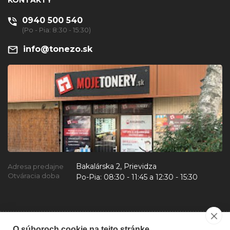
KONTAKTY
0940 500 540
(Po - Pia: 8:30 - 15:30)
info@tonezo.sk
Bakalárska 2, Prievidza
Adresa predajne
Otváracia doba
Po-Pia:
08:30 - 11:45 a 12:30 - 15:30
O súboroch cookie na tejto stránke