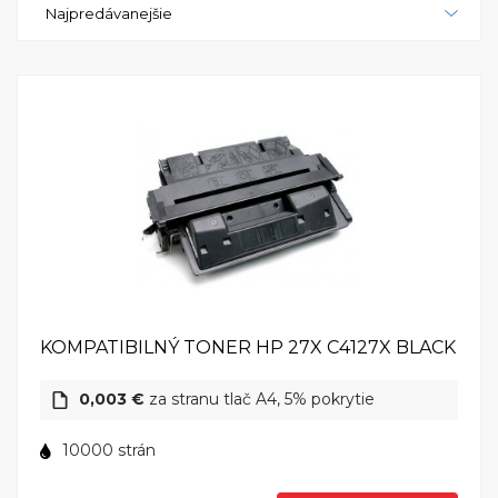
Najpredávanejšie
kvalitu a kompatibilitu s počítačmi Mac. S tromi
opakovanými uvedeniami názvu zdôrazňujeme
nielen modelové označenie, ale aj schopnosť byť
spoľahlivým partnerom pre tlač v prostredí Mac OS.
KOMPATIBILNÝ TONER HP 27X C4127X BLACK
0,003 €
za stranu tlač A4, 5% pokrytie
10000 strán