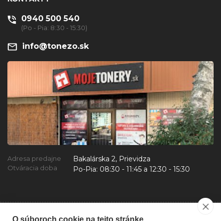
0940 500 540
(Po - Pia: 8:30 - 15:30)
info@tonezo.sk
Bakalárska 2, Prievidza
Adresa predajne
Otváracia doba
Po-Pia:
08:30 - 11:45 a 12:30 - 15:30
O súboroch cookie na tejto stránke