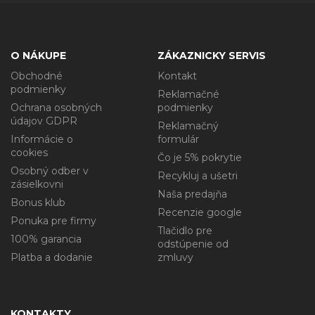
O NÁKUPE
ZÁKAZNICKY SERVIS
Obchodné
Kontakt
podmienky
Reklamačné
Ochrana osobných
podmienky
údajov GDPR
Reklamačný
Informácie o
formulár
cookies
Čo je 5% pokrytie
Osobný odber v
Recykluj a ušetri
zásielkovni
Naša predajňa
Bonus klub
Recenzie google
Ponuka pre firmy
Tlačidlo pre
100% garancia
odstúpenie od
Platba a dodanie
zmluvy
KONTAKTY