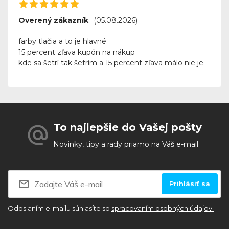
Overený zákazník
(05.08.2026)
farby tlačia a to je hlavné
15 percent zľava kupón na nákup
kde sa šetrí tak šetrím a 15 percent zľava málo nie je
To najlepšie do Vašej pošty
Novinky, tipy a rady priamo na Váš e-mail
Prihlásiť sa
Odoslaním e-mailu súhlasíte so
spracovaním osobných údajov.