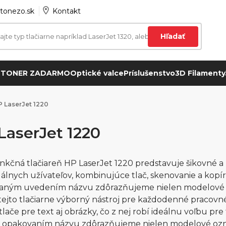
tonezo.sk
Kontakt
Hľadať
 TONER ZADARMO
Optické valce
Príslušenstvo
3D Filamenty
 LaserJet 1220
LaserJet 1220
nkčná tlačiareň HP LaserJet 1220 predstavuje šikovné 
uálnych užívateľov, kombinujúce tlač, skenovanie a kopí
ným uvedením názvu zdôrazňujeme nielen modelové ozna
 tejto tlačiarne výborný nástroj pre každodenné pracov
 tlače pre text aj obrázky, čo z nej robí ideálnu voľbu pr
opakovaním názvu zdôrazňujeme nielen modelové označ