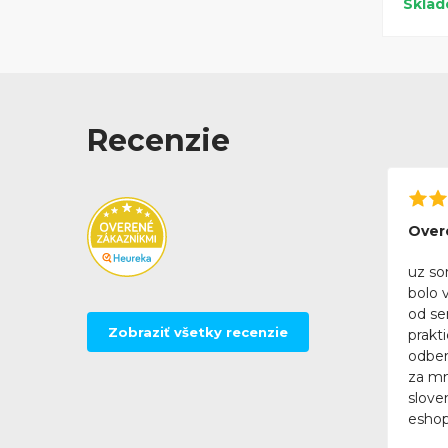
Skla
Recenzie
Over
uz so
bolo 
od se
Zobraziť všetky recenzie
prakt
odber
za mn
slove
eshop