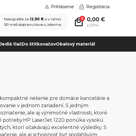
Prihlásenie
Registrácia
0,00 €
0
Nakúp ešte za
12,90 €
a v rámci
SR máš dopravu tovaru zdarma.
s DPH
Jedlá tlač
Do štítkovačov
Obalový materiál
a kompaktné riešenie pre domáce kancelárie a
rovanie v jednom zariadení. S jedným
čenie, ale aj výnimočné vlastnosti, ktoré
né potreby.HP LaserJet 1220 ponúka vysokú
e tých, ktorí očakávajú excelentné výsledky. S
enie, ale aj schopnosť byť spoľahlivým