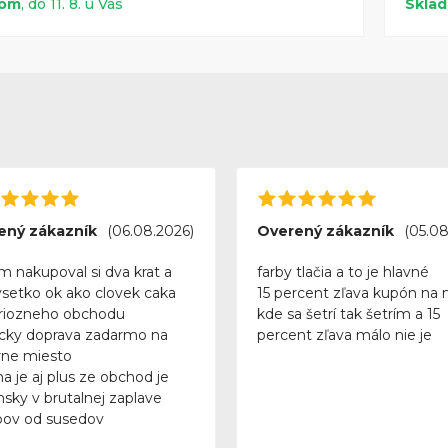
dom
, do 11. 8. u Vás
Skla
ený zákazník
(06.08.2026)
Overený zákazník
(05.08
m nakupoval si dva krat a
farby tlačia a to je hlavné
vsetko ok ako clovek caka
15 percent zľava kupón na 
riozneho obchodu
kde sa šetrí tak šetrím a 15
icky doprava zadarmo na
percent zľava málo nie je
ne miesto
a je aj plus ze obchod je
nsky v brutalnej zaplave
ov od susedov