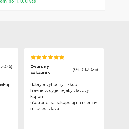
dom
, do 11. 8. u Vás
.2026)
Overený
(04.08.2026)
zákazník
nákup
dobrý a výhodný nákup
hlavne vždy je nejaký zľavový
kupón
ušetrené na nákupe aj na meniny
mi chodí zľava