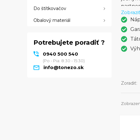
partner
Do štítkovačov
Zobraziť
možnos
Náp
Obalový materiál
nielen 
technic
Gar
digital
Tát
Potrebujete poradiť ?
zdôrazň
Výh
archivá
0940 500 540
spoľahl
(Po - Pia: 8:30 - 15:30)
opakova
info@tonezo.sk
tlačový
Zoradiť:
Zobrazen