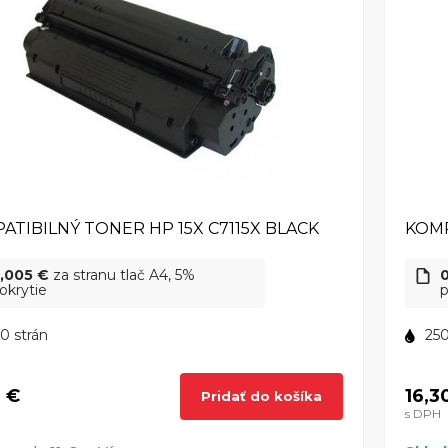
ATIBILNÝ TONER HP 15X C7115X BLACK
KOMP
,005 €
za stranu tlač A4, 5%
okrytie
p
0 strán
250
2 €
16,3
Pridať do košíka
s DPH