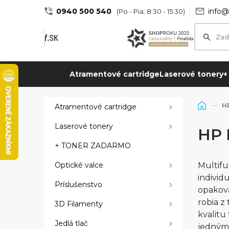
0940 500 540
info@
(Po - Pia: 8:30 - 15:30)
Atramentové cartridge
Laserové tonery
+
HP
Atramentové cartridge
Laserové tonery
HP 
+ TONER ZADARMO
Optické valce
Multifu
individ
Príslušenstvo
opakova
robia z
3D Filamenty
kvalitu
Jedlá tlač
jedným 