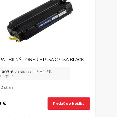
ATIBILNÝ TONER HP 15A C7115A BLACK
0,007 €
za stranu tlač A4, 5%
okrytie
0 strán
0 €
Pridať do košíka