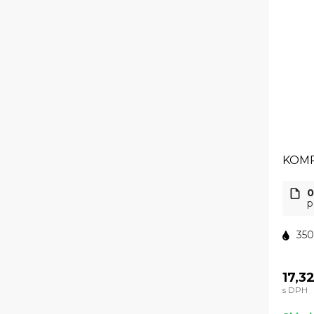
KOMP
0
p
350
17,3
s DPH