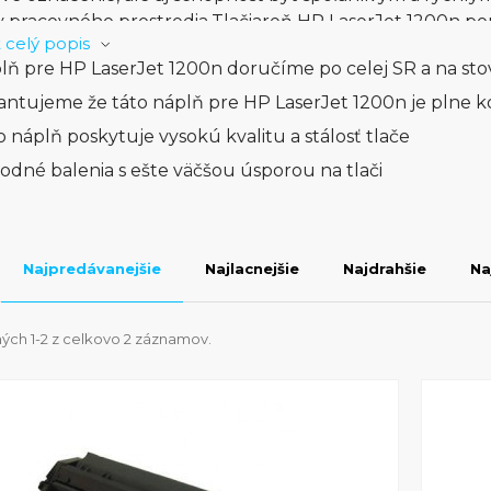
 pracovného prostredia.Tlačiareň HP LaserJet 1200n ponúk
 celý popis
dníctvom integrovaného sieťového rozhrania, čo uľahčuje
lň pre HP LaserJet 1200n doručíme po celej SR a na st
m opakovaním názvu zdôrazňujeme nielen modelové ozna
vateľným zariadením do existujúcich pracovných sietí.HP
antujeme že táto náplň pre HP LaserJet 1200n je plne k
i na údržbu a jednoduchým ovládaním, čím z nej robí id
o náplň poskytuje vysokú kvalitu a stálosť tlače
uchosť a úsporný prevádzkový režim. S jedným opako
odné balenia s ešte väčšou úsporou na tlači
é označenie, ale aj schopnosť byť efektívnym a náklad
é, HP LaserJet 1200n je tlačiareň, ktorá spoľahlivo posky
uchým ovládaním. S jedným opakovaným uvedením názvu
sť byť skvelým prínosom pre menšie pracovné skupiny.
Najpredávanejšie
Najlacnejšie
Najdrahšie
Na
ých 1-2 z celkovo 2 záznamov.