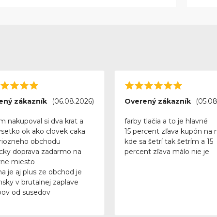
ený zákazník
(06.08.2026)
Overený zákazník
(05.08
m nakupoval si dva krat a
farby tlačia a to je hlavné
vsetko ok ako clovek caka
15 percent zľava kupón na 
riozneho obchodu
kde sa šetrí tak šetrím a 15
icky doprava zadarmo na
percent zľava málo nie je
ne miesto
a je aj plus ze obchod je
nsky v brutalnej zaplave
ov od susedov