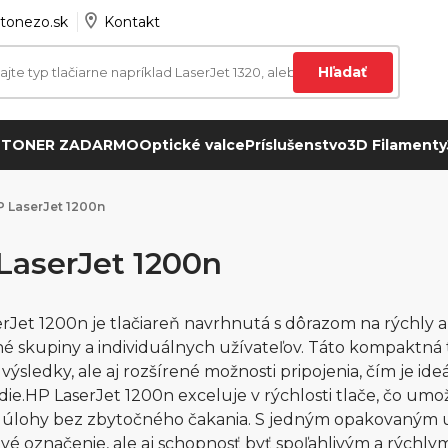
tonezo.sk
Kontakt
Hľadať
 TONER ZADARMO
Optické valce
Príslušenstvo
3D Filamenty
 LaserJet 1200n
LaserJet 1200n
rJet 1200n je tlačiareň navrhnutá s dôrazom na rýchly 
é skupiny a individuálnych užívateľov. Táto kompaktná t
 výsledky, ale aj rozšírené možnosti pripojenia, čím je 
die.HP LaserJet 1200n exceluje v rýchlosti tlače, čo um
é úlohy bez zbytočného čakania. S jedným opakovaným
é označenie, ale aj schopnosť byť spoľahlivým a rýchl