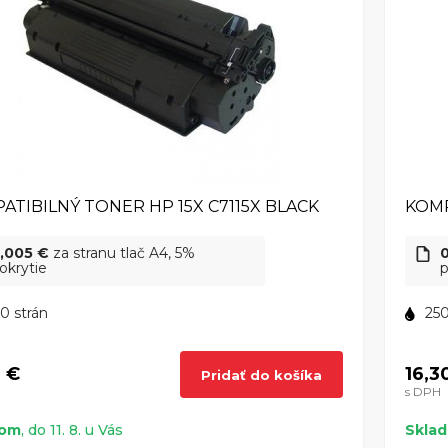
ATIBILNÝ TONER HP 15X C7115X BLACK
KOMP
,005 €
za stranu tlač A4, 5%
okrytie
p
0 strán
250
2 €
16,3
Pridať do košíka
s DPH
dom
, do 11. 8. u Vás
Skla