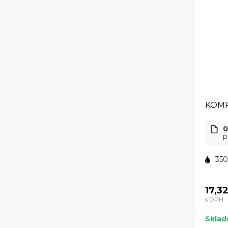
KOMP
0
p
350
17,3
s DPH
Skla