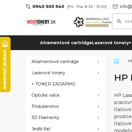
0940 500 540
info@
(Po - Pia: 8:30 - 15:30)
Atramentové cartridge
Laserové tonery
+
HP
Atramentové cartridge
Laserové tonery
HP 
+ TONER ZADARMO
Optické valce
HP Lase
pracovn
Príslušenstvo
tlačové
prostre
3D Filamenty
tlačov
Jedlá tlač
modelov