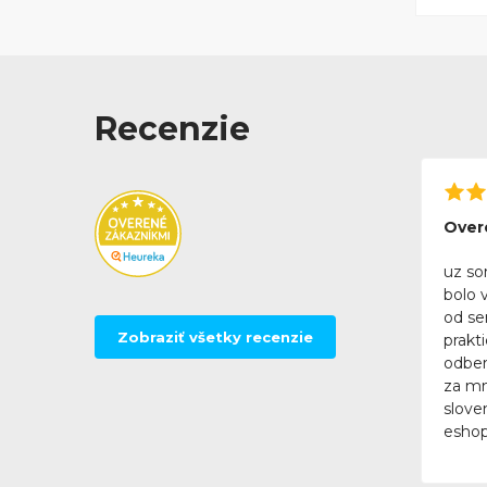
Recenzie
Over
uz so
bolo 
od se
Zobraziť všetky recenzie
prakt
odber
za mn
slove
eshop