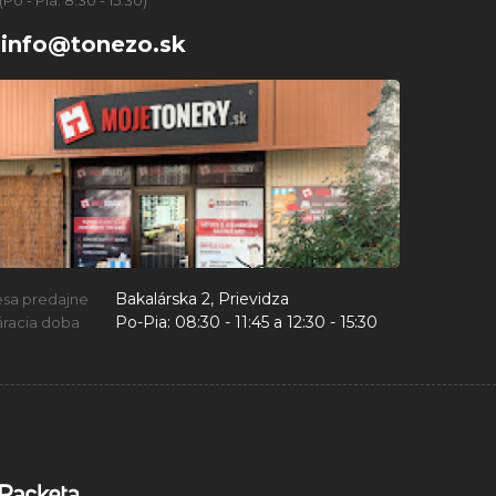
(Po - Pia: 8:30 - 15:30)
info@tonezo.sk
Bakalárska 2, Prievidza
esa predajne
Po-Pia:
08:30 - 11:45 a 12:30 - 15:30
racia doba