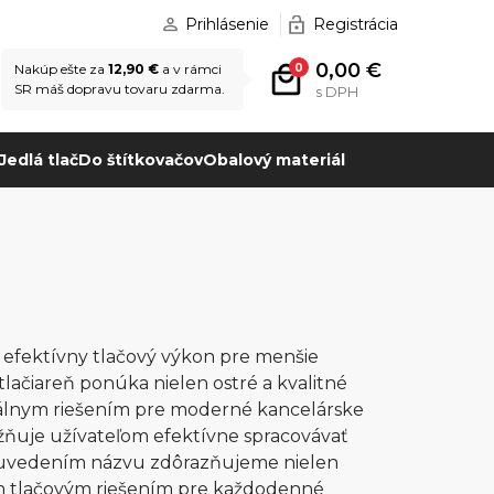
Prihlásenie
Registrácia
0,00 €
0
Nakúp ešte za
12,90 €
a v rámci
SR máš dopravu tovaru zdarma.
s DPH
Jedlá tlač
Do štítkovačov
Obalový materiál
a efektívny tlačový výkon pre menšie
lačiareň ponúka nielen ostré a kvalitné
ideálnym riešením pre moderné kancelárske
ožňuje užívateľom efektívne spracovávať
 uvedením názvu zdôrazňujeme nielen
ym tlačovým riešením pre každodenné