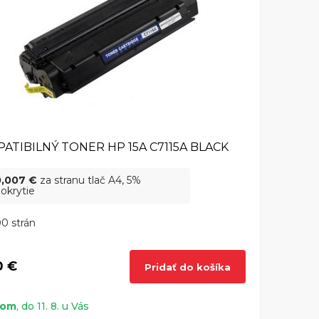
ATIBILNÝ TONER HP 15A C7115A BLACK
0,007 €
za stranu tlač A4, 5%
okrytie
0 strán
0 €
Pridať do košíka
dom
, do 11. 8. u Vás