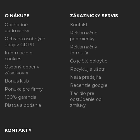
O NÁKUPE
ZÁKAZNICKY SERVIS
Obchodné
Kontakt
podmienky
Reklamačné
Ochrana osobných
podmienky
údajov GDPR
Reklamačný
Informácie o
formulár
cookies
Čo je 5% pokrytie
Osobný odber v
Recykluj a ušetri
zásielkovni
Naša predajňa
Bonus klub
Recenzie google
Ponuka pre firmy
Tlačidlo pre
100% garancia
odstúpenie od
Platba a dodanie
zmluvy
KONTAKTY