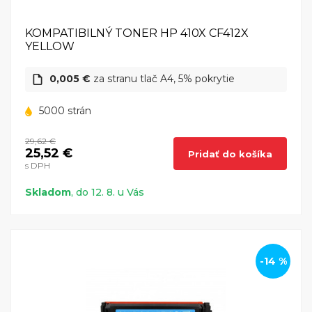
KOMPATIBILNÝ TONER HP 410X CF412X
YELLOW
0,005 €
za stranu tlač A4, 5% pokrytie
5000 strán
29,62 €
25,52 €
Pridať do košíka
s DPH
Skladom
, do 12. 8. u Vás
-14 %