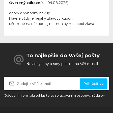
Overený zákazník
(04.08.2026)
dobrý a výhodný nákup
hlavne vždy je nejaký zľavový kupón
ušetrené na nákupe aj na meniny mi chodí zľava
To najlepšie do Vašej pošty
Novinky, tipy a rady priamo na Váš e-mail
Prihlásiť sa
Odoslaním e-mailu súhlasíte so
spracovaním osobných údajov.