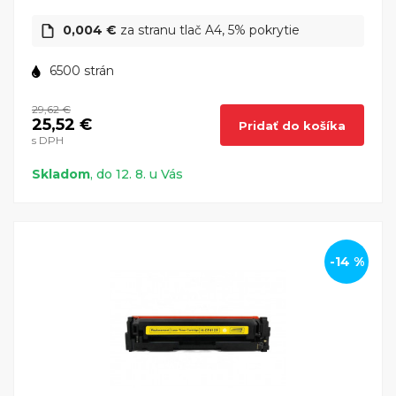
0,004 €
za stranu tlač A4, 5% pokrytie
6500 strán
29,62 €
25,52 €
Pridať do košíka
s DPH
Skladom
, do 12. 8. u Vás
-14 %