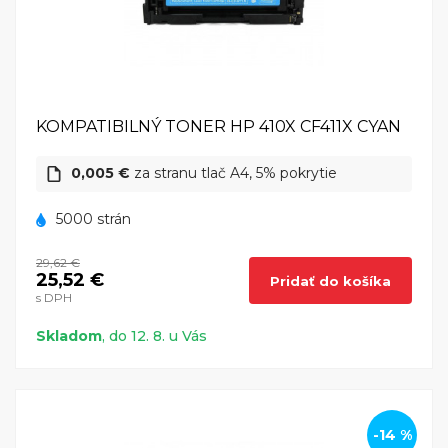
KOMPATIBILNÝ TONER HP 410X CF411X CYAN
0,005 €
za stranu tlač A4, 5% pokrytie
5000 strán
29,62 €
25,52 €
Pridať do košíka
s DPH
Skladom
, do 12. 8. u Vás
-14 %