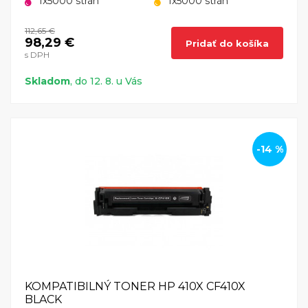
1x5000 strán
1x5000 strán
112,65 €
98,29 €
Pridať do košíka
s DPH
Skladom
, do 12. 8. u Vás
-14 %
KOMPATIBILNÝ TONER HP 410X CF410X
BLACK