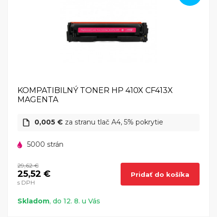
KOMPATIBILNÝ TONER HP 410X CF413X
MAGENTA
0,005 €
za stranu tlač A4, 5% pokrytie
5000 strán
29,62 €
25,52 €
Pridať do košíka
s DPH
Skladom
, do 12. 8. u Vás