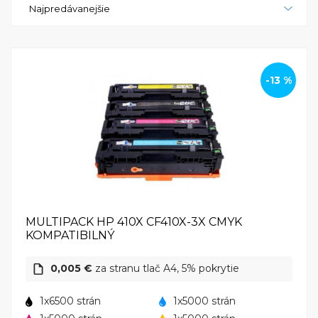
Najpredávanejšie
Celkovo, HP Color LaserJet Pro M452nw je
vynikajúca voľba pre tých, ktorí potrebujú spoľahlivú
a výkonnú farebnú laserovú tlačiareň. S jej
rýchlosťou, kvalitou a jednoduchým používaním,
tento zariadenie vám umožní tlačiť s dôverou a
-13 %
dosiahnuť profesionálne výsledky. Nech už tlačíte
dokumenty pre svoje podnikanie alebo farebné
fotografie pre svoje osobné projekty, HP Color
LaserJet Pro M452nw vám poskytne všetko, čo
potrebujete pre efektívnu a kvalitnú tlač.
MULTIPACK HP 410X CF410X-3X CMYK
KOMPATIBILNÝ
0,005 €
za stranu tlač A4, 5% pokrytie
1x6500 strán
1x5000 strán