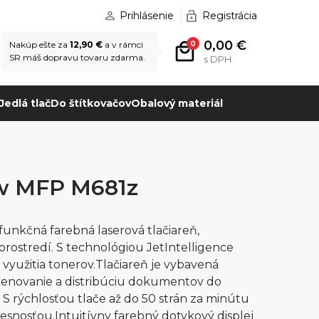
Prihlásenie
Registrácia
0,00 €
0
Nakúp ešte za
12,90 €
a v rámci
SR máš dopravu tovaru zdarma.
s DPH
Jedlá tlač
Do štítkovačov
Obalový materiál
ow MFP M681z
unkčná farebná laserová tlačiareň,
rostredí. S technológiou JetIntelligence
u využitia tonerov.Tlačiareň je vybavená
kenovanie a distribúciu dokumentov do
. S rýchlosťou tlače až do 50 strán za minútu
resnosťou.Intuitívny farebný dotykový displej