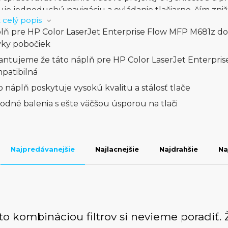
e jednoduchú navigáciu a ovládanie tlačiarne, čím zniž
 celý popis
ráciu. Tlačiareň M681z tiež poskytuje široké možnosti pr
lň pre HP Color LaserJet Enterprise Flow MFP M681z do
flexibilitu a mobilitu pri tlači.S bezpečnostnými funkciami
vky pobočiek
 chránená citlivá firemná informácia. Možnosť správy tla
e správu tlačového parku.HP Color LaserJet Enterprise
antujeme že táto náplň pre HP Color LaserJet Enterpri
, ktoré potrebujú výkonnú tlačiareň s pokročilými fun
patibilná
u tlačou pre svoje každodenné potreby.
o náplň poskytuje vysokú kvalitu a stálosť tlače
odné balenia s ešte väčšou úsporou na tlači
Najpredávanejšie
Najlacnejšie
Najdrahšie
Na
to kombináciou filtrov si nevieme poradiť. 