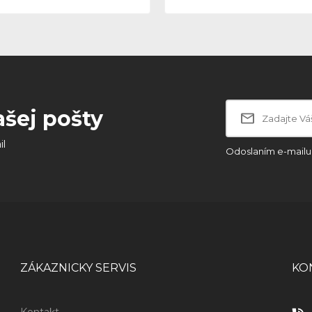
ašej pošty
il
Odoslaním e-mailu 
ZÁKAZNICKY SERVIS
KO