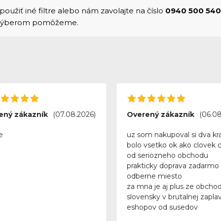
použiť iné filtre alebo nám zavolajte na číslo
0940 500 540
 výberom pomôžeme.
ený zákazník
(07.08.2026)
Overený zákazník
(06.08
e
uz som nakupoval si dva kra
bolo vsetko ok ako clovek 
od seriozneho obchodu
prakticky doprava zadarmo
odberne miesto
za mna je aj plus ze obchod
slovensky v brutalnej zapla
eshopov od susedov