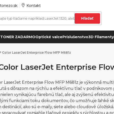
tonezo.sk
Kontakt
Hľadať
 TONER ZADARMO
Optické valce
Príslušenstvo
3D Filamenty
 Color LaserJet Enterprise Flow MFP M681z
Color LaserJet Enterprise Fl
r LaserJet Enterprise Flow MFP M681z je výkonná multif
tá s dôrazom na rýchlu a efektívnu tlač v podnikovom p
 nielen vynikajúcu farebnú tlač, ale aj zvýšenú efektivit
lými funkciami toku dokumentov, čo umožňuje ľahké s
 destinácií, ako sú e-maily, siete alebo cloudové úložiská
 spracovávať rozsiahle tlačové projekty s rýchlosťou a p