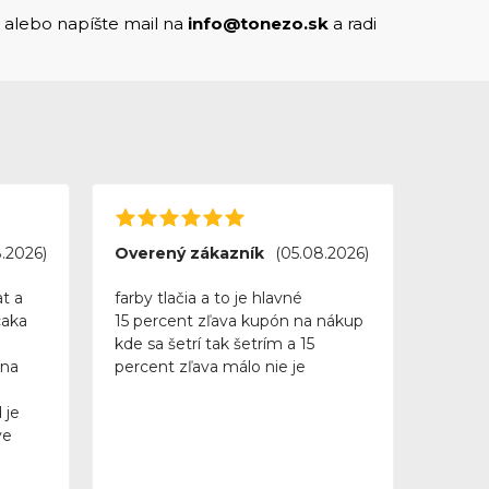
alebo napíšte mail na
info@tonezo.sk
a radi
.2026)
Overený zákazník
(05.08.2026)
t a
farby tlačia a to je hlavné
caka
15 percent zľava kupón na nákup
kde sa šetrí tak šetrím a 15
 na
percent zľava málo nie je
 je
ve