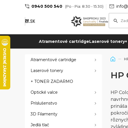
0940 500 540
info@
(Po - Pia: 8:30 - 15:30)
Atramentové cartridge
Laserové tonery
+
HP
Atramentové cartridge
Laserové tonery
HP 
+ TONER ZADARMO
Optické valce
HP Colo
navrhnu
Príslušenstvo
prináša
pokroči
3D Filamenty
rôznych
Jedlá tlač
zvládne