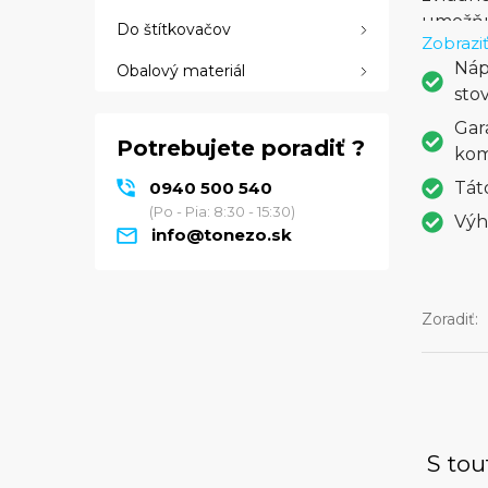
umožňuj
Do štítkovačov
Zobraziť
konfigu
Náp
Obalový materiál
zvyšuje 
sto
dát, je
uľahčuj
Gar
Potrebujete poradiť ?
podniky
kom
farebno
0940 500 540
Tát
(Po - Pia: 8:30 - 15:30)
Výh
info@tonezo.sk
Zoradiť:
S tou