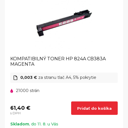
KOMPATIBILNÝ TONER HP 824A CB383A
MAGENTA
0,003 €
za stranu tlač A4, 5% pokrytie
21000 strán
61,40 €
Pridať do košíka
s DPH
Skladom
, do 11. 8. u Vás