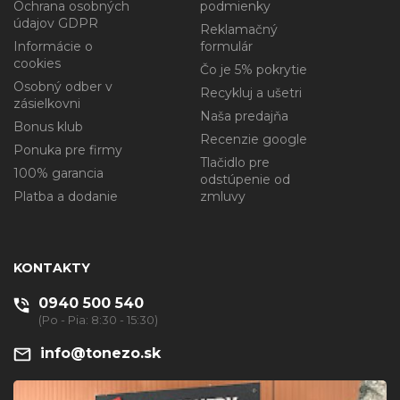
Ochrana osobných
podmienky
údajov GDPR
Reklamačný
Informácie o
formulár
cookies
Čo je 5% pokrytie
Osobný odber v
Recykluj a ušetri
zásielkovni
Naša predajňa
Bonus klub
Recenzie google
Ponuka pre firmy
Tlačidlo pre
100% garancia
odstúpenie od
Platba a dodanie
zmluvy
KONTAKTY
0940 500 540
(Po - Pia: 8:30 - 15:30)
info@tonezo.sk