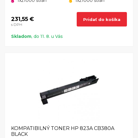
1x21000 strán
1x21000 strán
231,55 €
Pridať do košíka
s DPH
Skladom
, do 11. 8. u Vás
KOMPATIBILNÝ TONER HP 823A CB380A
BLACK