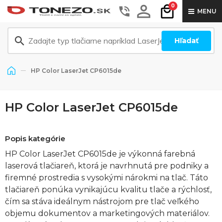
0
MENU
Hľadať
HP Color LaserJet CP6015de
HP Color LaserJet CP6015de
Popis kategórie
HP Color LaserJet CP6015de je výkonná farebná
laserová tlačiareň, ktorá je navrhnutá pre podniky a
firemné prostredia s vysokými nárokmi na tlač. Táto
tlačiareň ponúka vynikajúcu kvalitu tlače a rýchlosť,
čím sa stáva ideálnym nástrojom pre tlač veľkého
objemu dokumentov a marketingových materiálov.