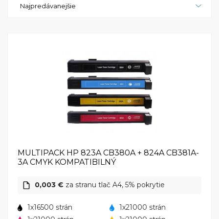
Najpredávanejšie
nových užívateľov, čím znižuje čas potrebný na
ovládnutie zariadenia a zvyšuje celkovú efektivitu v
pracovnom prostredí.Celkovo je HP Color LaserJet
CP6015de vynikajúcou voľbou pre podniky, ktoré
potrebujú spoľahlivú, výkonnú a vysoko kvalitnú
tlačiareň pre každodenné potreby tlače. Svojou
schopnosťou tlače vo vysokom rozlíšení a vysokou
kapacitou papiera, táto tlačiareň je ideálnym
riešením pre firemné prostredie, ktoré si cení výkon
a kvalitu tlače. HP Color LaserJet CP6015de je
skutočne neoceniteľným nástrojom pre efektívnu a
profesionálnu tlač v každom podnikovom prostredí.
MULTIPACK HP 823A CB380A + 824A CB381A-
3A CMYK KOMPATIBILNÝ
0,003 €
za stranu tlač A4, 5% pokrytie
1x16500 strán
1x21000 strán