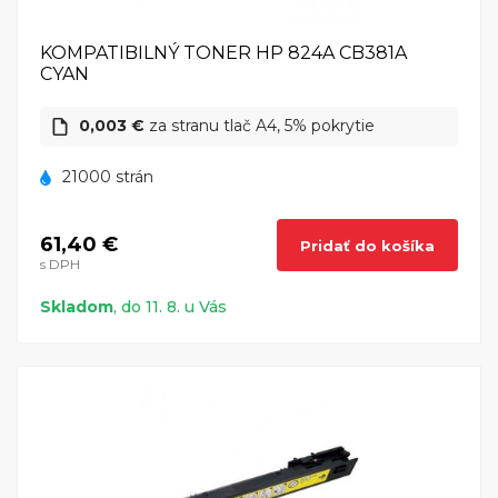
KOMPATIBILNÝ TONER HP 824A CB381A
CYAN
0,003 €
za stranu tlač A4, 5% pokrytie
21000 strán
61,40 €
Pridať do košíka
s DPH
Skladom
, do 11. 8. u Vás