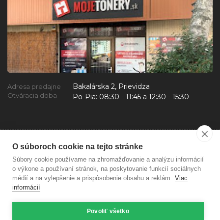
Bakalárska 2, Prievidza
Adresa predajne
Otváracia doba
Po-Pia:
08:30 - 11:45 a 12:30 - 15:30
O súboroch cookie na tejto stránke
Súbory cookie používame na zhromažďovanie a analýzu informácií
o výkone a používaní stránok, na poskytovanie funkcií sociálnych
médií a na vylepšenie a prispôsobenie obsahu a reklám.
Viac
informácií
Povoliť všetko