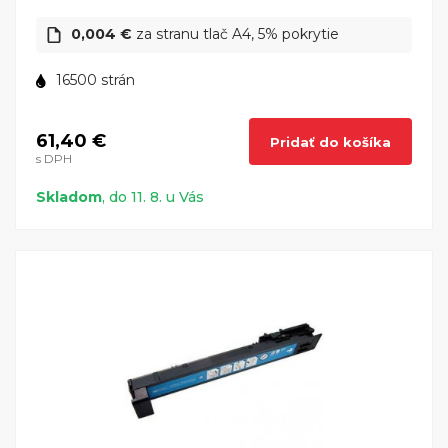
0,004 €
za stranu tlač A4, 5% pokrytie
16500 strán
61,40 €
Pridať do košíka
s DPH
Skladom
, do 11. 8. u Vás