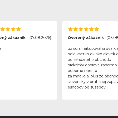
ený zákazník
(07.08.2026)
Overený zákazník
(06.08
e
uz som nakupoval si dva kra
bolo vsetko ok ako clovek 
od seriozneho obchodu
prakticky doprava zadarmo
odberne miesto
za mna je aj plus ze obchod
slovensky v brutalnej zapla
eshopov od susedov