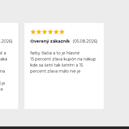
.2026)
Overený zákazník
(05.08.2026)
t a
farby tlačia a to je hlavné
caka
15 percent zľava kupón na nákup
kde sa šetrí tak šetrím a 15
 na
percent zľava málo nie je
 je
ve