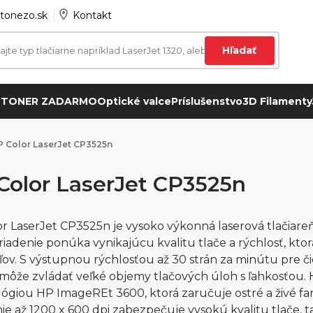
tonezo.sk
Kontakt
Hľadať
 TONER ZADARMO
Optické valce
Príslušenstvo
3D Filamenty
 Color LaserJet CP3525n
Color LaserJet CP3525n
r LaserJet CP3525n je vysoko výkonná laserová tlačiareň,
riadenie ponúka vynikajúcu kvalitu tlače a rýchlosť, ktor
ľov. S výstupnou rýchlosťou až 30 strán za minútu pre čie
ôže zvládať veľké objemy tlačových úloh s ľahkosťou. 
ógiou HP ImageREt 3600, ktorá zaručuje ostré a živé 
nie až 1200 x 600 dpi zabezpečuje vysokú kvalitu tlače