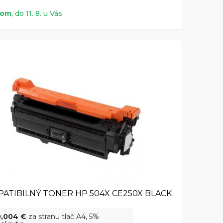
dom
, do 11. 8. u Vás
ATIBILNÝ TONER HP 504X CE250X BLACK
0,004 €
za stranu tlač A4, 5%