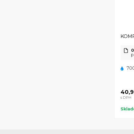
KOMP
0
p
700
40,9
s DPH
Skla