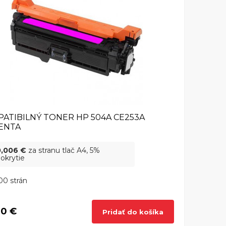
ATIBILNÝ TONER HP 504A CE253A
ENTA
0,006 €
za stranu tlač A4, 5%
okrytie
00 strán
90 €
Pridať do košíka