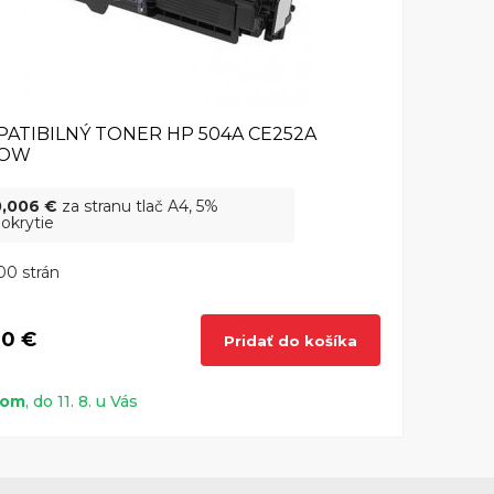
ATIBILNÝ TONER HP 504A CE252A
LOW
0,006 €
za stranu tlač A4, 5%
okrytie
00 strán
90 €
Pridať do košíka
dom
, do 11. 8. u Vás