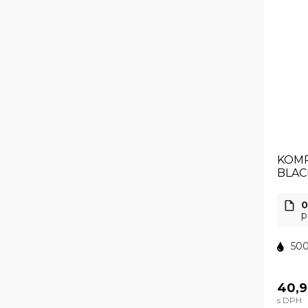
KOMP
BLAC
0
p
500
40,9
s DPH