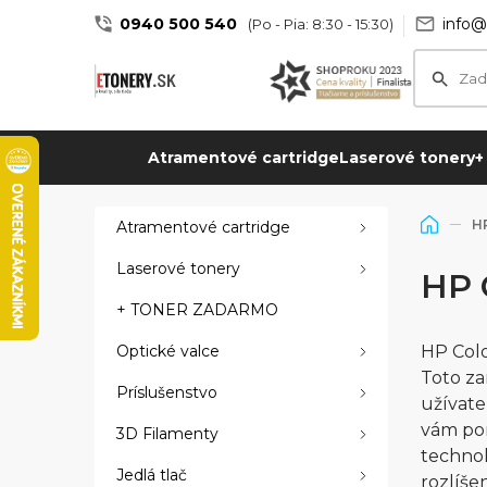
0940 500 540
info@
(Po - Pia: 8:30 - 15:30)
Atramentové cartridge
Laserové tonery
+
HP
Atramentové cartridge
Laserové tonery
HP 
+ TONER ZADARMO
Optické valce
HP Colo
Toto za
Príslušenstvo
užívate
vám pom
3D Filamenty
technol
Jedlá tlač
rozlíše