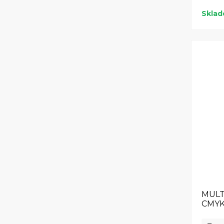
Skla
MULT
CMYK