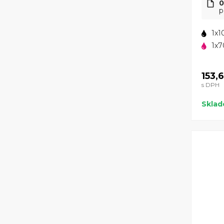
0
p
1x1
1x7
153,
s DPH
Skla