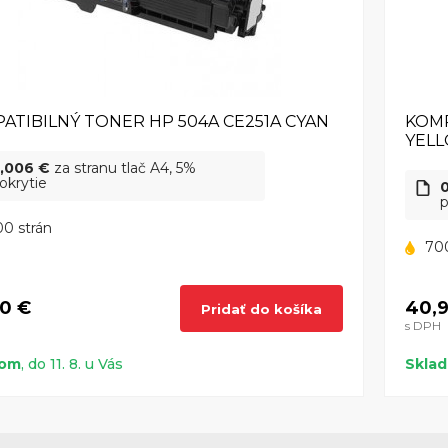
ATIBILNÝ TONER HP 504A CE251A CYAN
KOMP
YEL
,006 €
za stranu tlač A4, 5%
okrytie
p
0 strán
70
0 €
40,
Pridať do košíka
s DPH
dom
, do 11. 8. u Vás
Skla