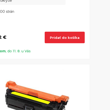
okrytie
00 strán
2 €
Pridať do košíka
dom
, do 11. 8. u Vás