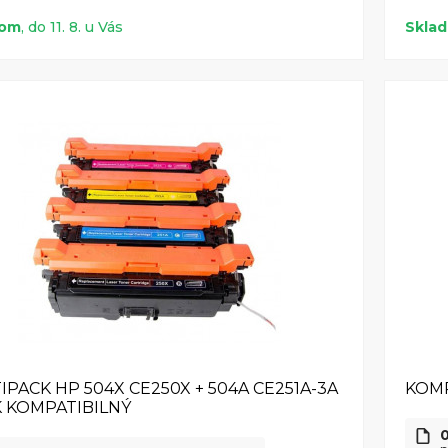
dom
, do 11. 8. u Vás
Skla
IPACK HP 504X CE250X + 504A CE251A-3A
KOMP
 KOMPATIBILNÝ