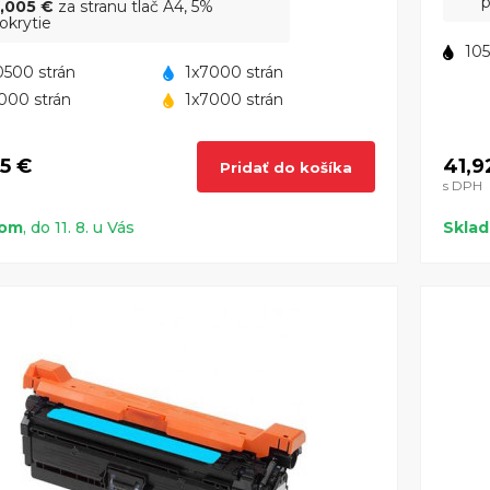
p
,005 €
za stranu tlač A4, 5%
okrytie
105
0500 strán
1x7000 strán
000 strán
1x7000 strán
65 €
41,9
Pridať do košíka
s DPH
dom
, do 11. 8. u Vás
Skla