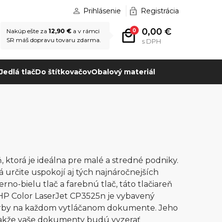
Prihlásenie
Registrácia
0,00 €
0
Nakúp ešte za
12,90 €
a v rámci
SR máš dopravu tovaru zdarma.
s DPH
Jedlá tlač
Do štítkovačov
Obalový materiál
 ktorá je ideálna pre malé a stredné podniky.
á určite uspokojí aj tých najnáročnejších
rno-bielu tlač a farebnú tlač, táto tlačiareň
HP Color LaserJet CP3525n je vybavený
farby na každom vytláčanom dokumente. Jeho
, takže vaše dokumenty budú vyzerať