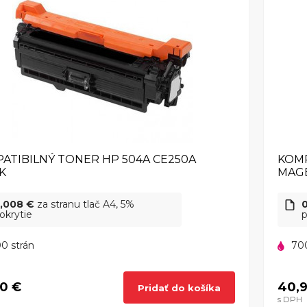
ATIBILNÝ TONER HP 504A CE250A
KOMP
K
MAG
,008 €
za stranu tlač A4, 5%
okrytie
p
0 strán
70
0 €
40,
Pridať do košíka
s DPH