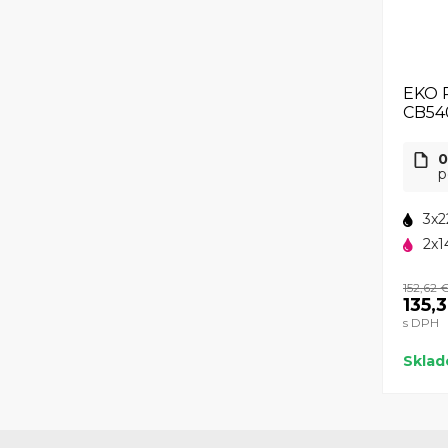
EKO 
CB54
0
p
3x2
2x1
152,62 
135,
s DPH
Skla