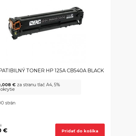
ATIBILNÝ TONER HP 125A CB540A BLACK
0,008 €
za stranu tlač A4, 5%
okrytie
0 strán
€
0 €
Pridať do košíka