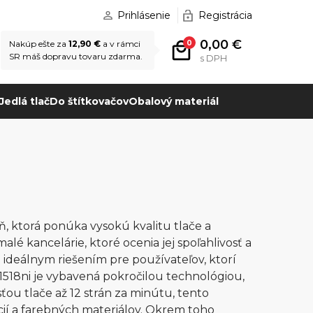
Prihlásenie
Registrácia
0,00 €
0
Nakúp ešte za
12,90 €
a v rámci
SR máš dopravu tovaru zdarma.
s DPH
Jedlá tlač
Do štítkovačov
Obalový materiál
ň, ktorá ponúka vysokú kvalitu tlače a
lé kancelárie, ktoré ocenia jej spoľahlivosť a
deálnym riešením pre používateľov, ktorí
1518ni je vybavená pokročilou technológiou,
sťou tlače až 12 strán za minútu, tento
cií a farebných materiálov. Okrem toho