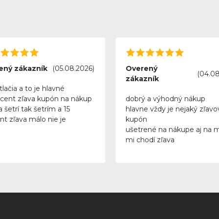
ený zákazník
(05.08.2026)
Overený
(04.08
zákazník
tlačia a to je hlavné
rcent zľava kupón na nákup
dobrý a výhodný nákup
 šetrí tak šetrím a 15
hlavne vždy je nejaký zľavo
nt zľava málo nie je
kupón
ušetrené na nákupe aj na 
mi chodí zľava