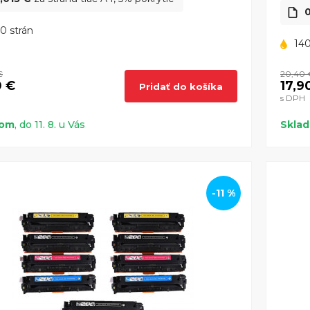
0
0 strán
140
€
20,40 
0 €
17,9
Pridať do košíka
s DPH
dom
, do 11. 8. u Vás
Skla
-11 %