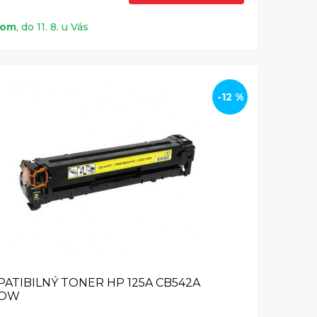
dom
, do 11. 8. u Vás
-12 %
ATIBILNÝ TONER HP 125A CB542A
LOW