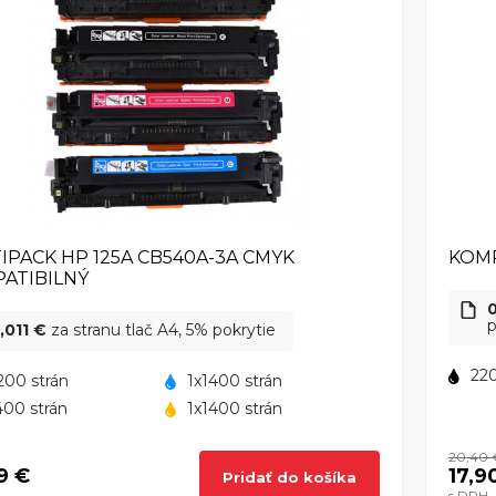
IPACK HP 125A CB540A-3A CMYK
KOMP
ATIBILNÝ
p
,011 €
za stranu tlač A4, 5% pokrytie
220
200 strán
1x1400 strán
400 strán
1x1400 strán
20,40 
9 €
17,9
Pridať do košíka
s DPH