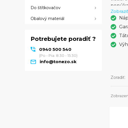
ponúka 
Do štítkovačov
Zobraziť
aj funk
Náp
Obalový materiál
bezdrôt
kancelá
Gar
nad tým
Tát
Potrebujete poradiť ?
znamená
Výh
ponúka 
0940 500 540
zároveň
(Po - Pia: 8:30 - 15:30)
rýchlu 
info@tonezo.sk
nenahra
prezent
Zoradiť:
neskla
Zobrazen