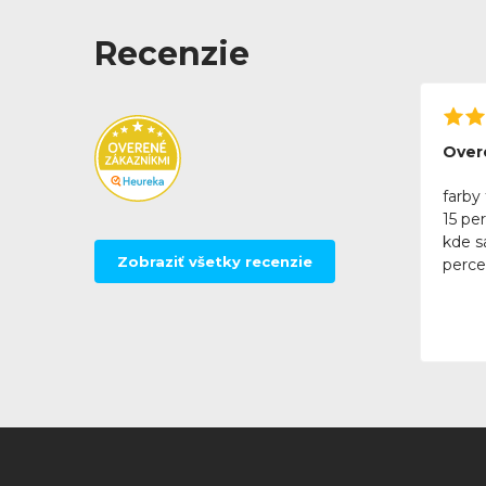
Recenzie
Over
farby 
15 pe
kde sa
Zobraziť všetky recenzie
perce