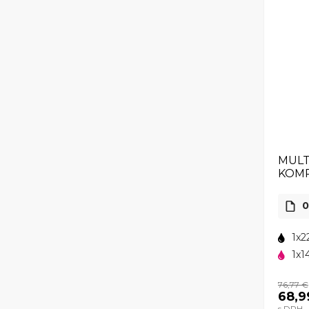
MULT
KOMP
0
1x2
1x1
76,77 €
68,9
s DPH