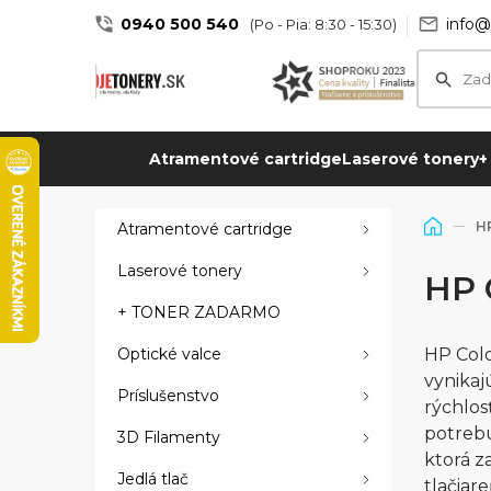
0940 500 540
info@
(Po - Pia: 8:30 - 15:30)
Atramentové cartridge
Laserové tonery
+
HP
Atramentové cartridge
Laserové tonery
HP 
+ TONER ZADARMO
Optické valce
HP Colo
vynikaj
Príslušenstvo
rýchlos
potrebu
3D Filamenty
ktorá z
Jedlá tlač
tlačiar