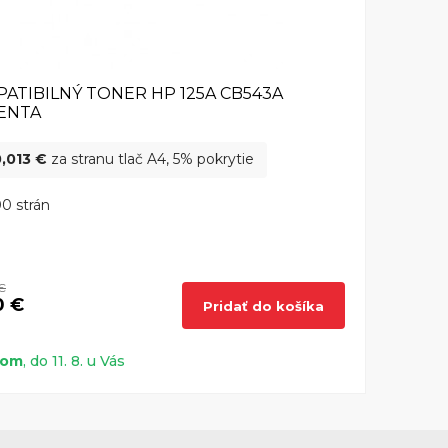
ATIBILNÝ TONER HP 125A CB543A
ENTA
,013 €
za stranu tlač A4, 5% pokrytie
0 strán
€
0 €
Pridať do košíka
dom
, do 11. 8. u Vás