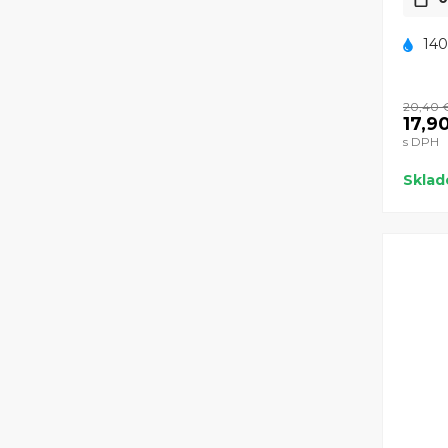
140
20,40 
17,9
s DPH
Skla