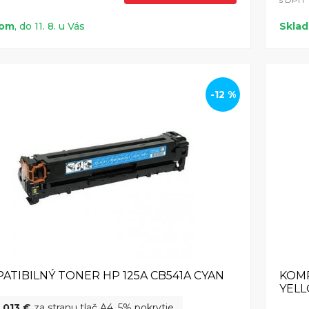
dom
, do 11. 8. u Vás
Skla
-12 %
ATIBILNÝ TONER HP 125A CB541A CYAN
KOMP
YEL
,013 €
za stranu tlač A4, 5% pokrytie