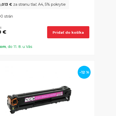
,013 €
za stranu tlač A4, 5% pokrytie
0 strán
€
0 €
Pridať do košíka
dom
, do 11. 8. u Vás
-12 %