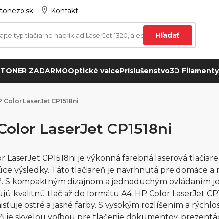
tonezo.sk
Kontakt
Hľadať
 TONER ZADARMO
Optické valce
Príslušenstvo
3D Filamenty
 Color LaserJet CP1518ni
Color LaserJet CP1518ni
r LaserJet CP1518ni je výkonná farebná laserová tlačiare
úce výsledky. Táto tlačiareň je navrhnutá pre domáce a ma
ť. S kompaktným dizajnom a jednoduchým ovládaním je i
jú kvalitnú tlač až do formátu A4. HP Color LaserJet CP
aisťuje ostré a jasné farby. S vysokým rozlíšením a rýchlo
eň je skvelou voľbou pre tlačenie dokumentov, prezentá