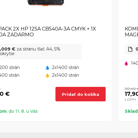
PACK 2X HP 125A CB540A-3A CMYK + 1X
KOMP
0A ZADARMO
MAG
,009 €
za stranu tlač A4, 5%
0
okrytie
140
200 strán
2x1400 strán
400 strán
2x1400 strán
€
20,40 
30 €
17,9
Pridať do košíka
s DPH
dom
, do 11. 8. u Vás
Skla