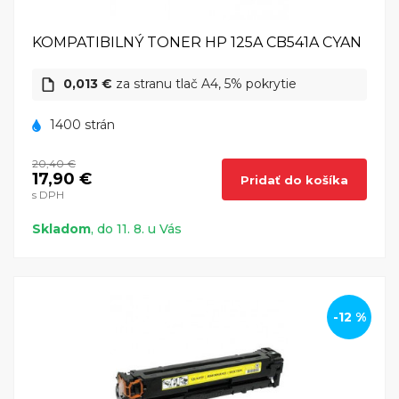
KOMPATIBILNÝ TONER HP 125A CB541A CYAN
0,013 €
za stranu tlač A4, 5% pokrytie
1400 strán
20,40 €
17,90 €
Pridať do košíka
s DPH
Skladom
, do 11. 8. u Vás
-12 %