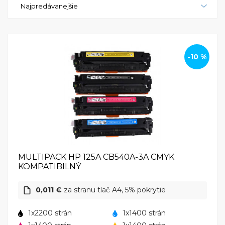
Najpredávanejšie
dizajnom a praktickými funkciami je ideálnym
riešením pre malé a stredné firmy, ktoré potrebujú
spoľahlivý a efektívny tlačiareň pre svoje
každodenné potreby. S HP Color LaserJet CP1514n
môžete mať istotu, že vaše tlačové projekty budú
-10 %
vyzerať profesionálne a vysoko kvalitne.
MULTIPACK HP 125A CB540A-3A CMYK
KOMPATIBILNÝ
0,011 €
za stranu tlač A4, 5% pokrytie
1x2200 strán
1x1400 strán