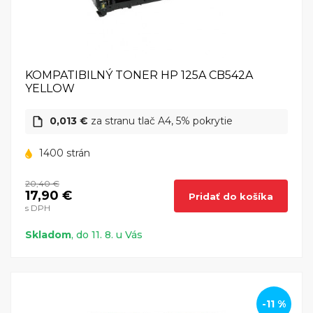
KOMPATIBILNÝ TONER HP 125A CB542A
YELLOW
0,013 €
za stranu tlač A4, 5% pokrytie
1400 strán
20,40 €
17,90 €
Pridať do košíka
s DPH
Skladom
, do 11. 8. u Vás
-11 %