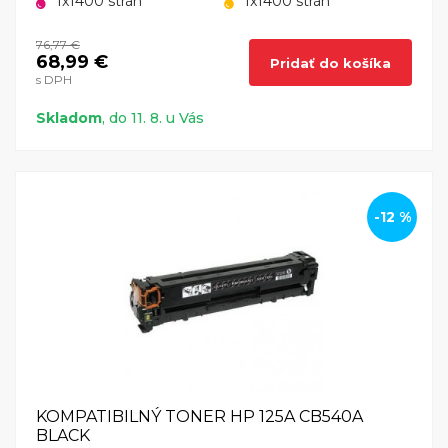
1x1400 strán
1x1400 strán
76,77 €
68,99 €
Pridať do košíka
s DPH
Skladom
, do 11. 8. u Vás
-12 %
KOMPATIBILNÝ TONER HP 125A CB540A
BLACK