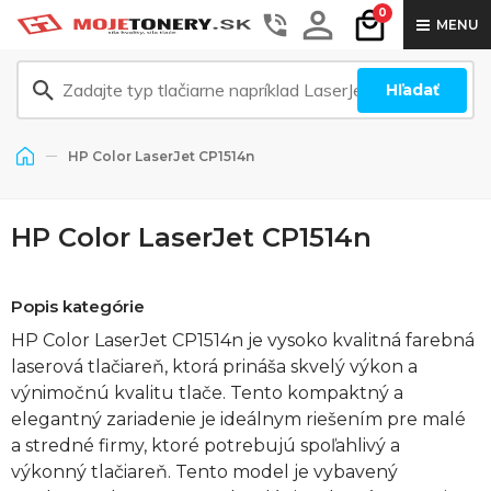
0
MENU
Hľadať
HP Color LaserJet CP1514n
HP Color LaserJet CP1514n
Popis kategórie
HP Color LaserJet CP1514n je vysoko kvalitná farebná
laserová tlačiareň, ktorá prináša skvelý výkon a
výnimočnú kvalitu tlače. Tento kompaktný a
elegantný zariadenie je ideálnym riešením pre malé
a stredné firmy, ktoré potrebujú spoľahlivý a
výkonný tlačiareň. Tento model je vybavený