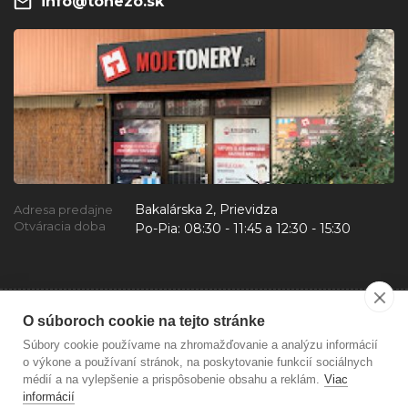
info@tonezo.sk
Bakalárska 2, Prievidza
Adresa predajne
Otváracia doba
Po-Pia:
08:30 - 11:45 a 12:30 - 15:30
O súboroch cookie na tejto stránke
Súbory cookie používame na zhromažďovanie a analýzu informácií
o výkone a používaní stránok, na poskytovanie funkcií sociálnych
médií a na vylepšenie a prispôsobenie obsahu a reklám.
Viac
informácií