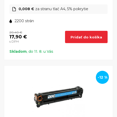
0,008 €
za stranu tlač A4, 5% pokrytie
2200 strán
20,40 €
17,90 €
Pridať do košíka
s DPH
Skladom
, do 11. 8. u Vás
-12 %