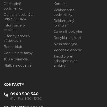
Obchodné
Kontakt
podmienky
Reklamačné
Ochrana osobných
podmienky
údajov GDPR
Reklamačný
Informácie o
formulár
cookies
Čo je 5% pokrytie
Osobný odber v
Recykluj a ušetri
zásielkovni
Naša predajňa
Bonus klub
Recenzie google
Ponuka pre firmy
Tlačidlo pre
100% garancia
odstúpenie od
Platba a dodanie
zmluvy
KONTAKTY
0940 500 540
(Po - Pia: 8:30 - 15:30)