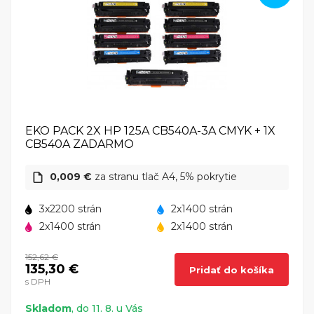
EKO PACK 2X HP 125A CB540A-3A CMYK + 1X
CB540A ZADARMO
0,009 €
za stranu tlač A4, 5% pokrytie
3x2200 strán
2x1400 strán
2x1400 strán
2x1400 strán
152,62 €
135,30 €
Pridať do košíka
s DPH
Skladom
, do 11. 8. u Vás