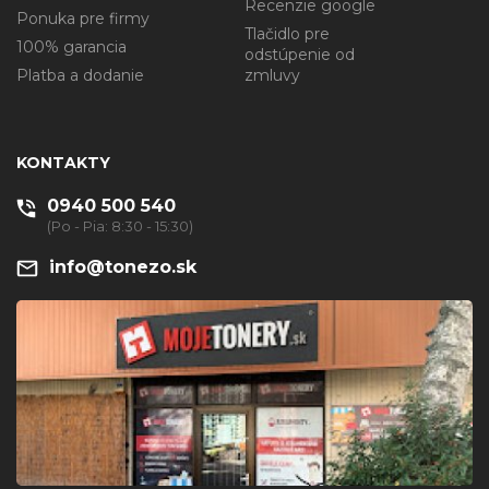
Recenzie google
Ponuka pre firmy
Tlačidlo pre
100% garancia
odstúpenie od
Platba a dodanie
zmluvy
KONTAKTY
0940 500 540
(Po - Pia: 8:30 - 15:30)
info@tonezo.sk