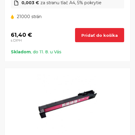
0,003 €
za stranu tlač A4, 5% pokrytie
21000 strán
61,40 €
Pridať do košíka
s DPH
Skladom
, do 11. 8. u Vás