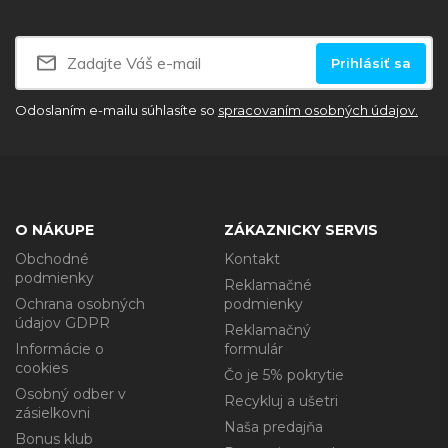
Prihlásiť sa
Odoslaním e-mailu súhlasíte so
spracovaním osobných údajov.
O NÁKUPE
ZÁKAZNICKY SERVIS
Obchodné
Kontakt
podmienky
Reklamačné
Ochrana osobných
podmienky
údajov GDPR
Reklamačný
Informácie o
formulár
cookies
Čo je 5% pokrytie
Osobný odber v
Recykluj a ušetri
zásielkovni
Naša predajňa
Bonus klub