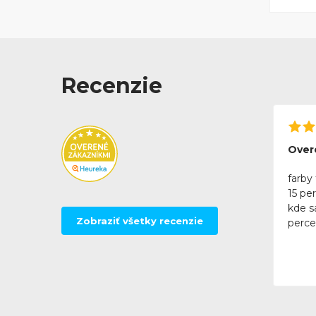
Recenzie
Over
farby 
15 pe
kde sa
Zobraziť všetky recenzie
perce