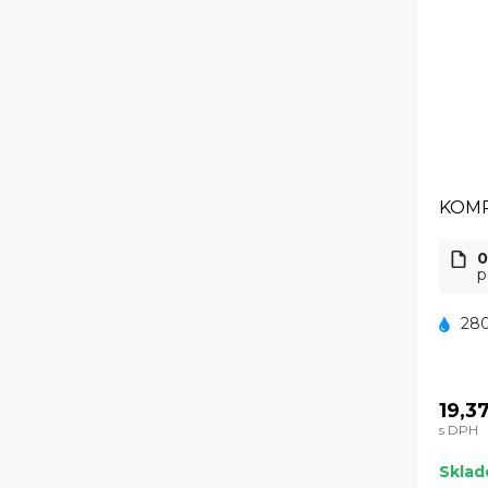
KOMP
0
p
280
19,3
s DPH
Skla