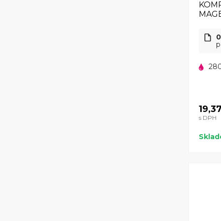
KOMP
MAG
0
p
280
19,3
s DPH
Skla