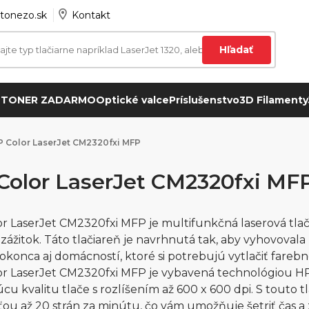
tonezo.sk
Kontakt
Hľadať
 TONER ZADARMO
Optické valce
Príslušenstvo
3D Filamenty
P Color LaserJet CM2320fxi MFP
Color LaserJet CM2320fxi MF
r LaserJet CM2320fxi MFP je multifunkčná laserová tlači
 zážitok. Táto tlačiareň je navrhnutá tak, aby vyhovova
okonca aj domácností, ktoré si potrebujú vytlačiť farebn
or LaserJet CM2320fxi MFP je vybavená technológiou H
úcu kvalitu tlače s rozlíšením až 600 x 600 dpi. S touto
ťou až 20 strán za minútu, čo vám umožňuje šetriť čas 