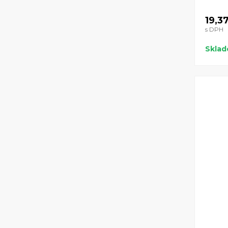
19,3
s DPH
Skla