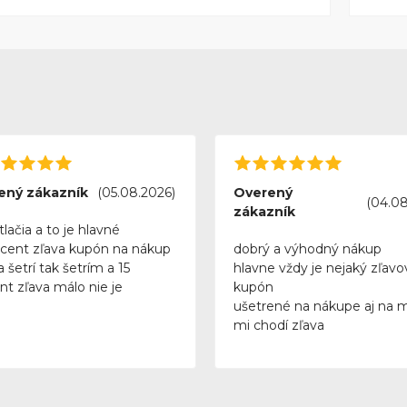
ený zákazník
(05.08.2026)
Overený
(04.08
zákazník
tlačia a to je hlavné
rcent zľava kupón na nákup
dobrý a výhodný nákup
 šetrí tak šetrím a 15
hlavne vždy je nejaký zľavo
nt zľava málo nie je
kupón
ušetrené na nákupe aj na 
mi chodí zľava