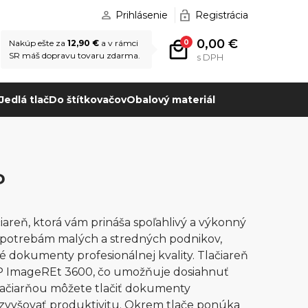
Prihlásenie
Registrácia
0,00 €
0
Nakúp ešte za
12,90 €
a v rámci
SR máš dopravu tovaru zdarma.
s DPH
Jedlá tlač
Do štítkovačov
Obalový materiál
P
areň, ktorá vám prináša spoľahlivý a výkonný
la potrebám malých a stredných podnikov,
é dokumenty profesionálnej kvality. Tlačiareň
P ImageREt 3600, čo umožňuje dosiahnuť
 tlačiarňou môžete tlačiť dokumenty
a zvyšovať produktivitu. Okrem tlače ponúka