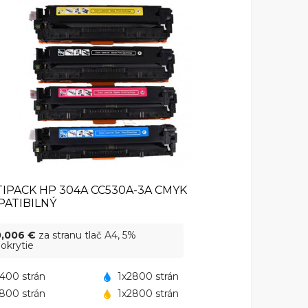
IPACK HP 304A CC530A-3A CMYK
ATIBILNÝ
0,006 €
za stranu tlač A4, 5%
okrytie
400 strán
1x2800 strán
800 strán
1x2800 strán