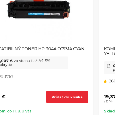
ATIBILNÝ TONER HP 304A CC531A CYAN
KOMP
YEL
,007 €
za stranu tlač A4, 5%
okrytie
p
0 strán
280
7 €
19,3
Pridať do košíka
s DPH
dom
, do 11. 8. u Vás
Skla