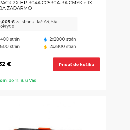
PACK 2X HP 304A CC530A-3A CMYK + 1X
30A ZADARMO
0,005 €
za stranu tlač A4, 5%
okrytie
400 strán
2x2800 strán
800 strán
2x2800 strán
32 €
Pridať do košíka
dom
, do 11. 8. u Vás