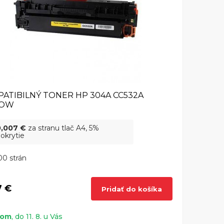
ATIBILNÝ TONER HP 304A CC532A
LOW
0,007 €
za stranu tlač A4, 5%
okrytie
0 strán
7 €
Pridať do košíka
dom
, do 11. 8. u Vás