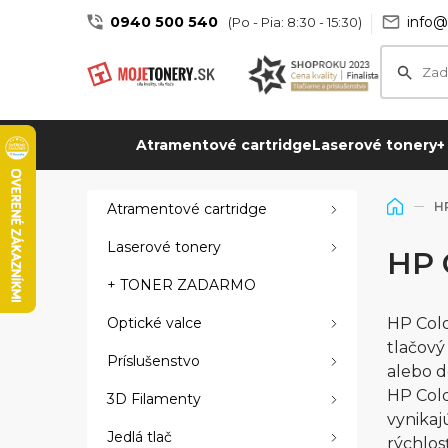
0940 500 540
info@
(Po - Pia: 8:30 - 15:30)
Atramentové cartridge
Laserové tonery
+
H
Atramentové cartridge
Laserové tonery
HP 
+ TONER ZADARMO
Optické valce
HP Colo
tlačový
Príslušenstvo
alebo d
HP Col
3D Filamenty
vynikaj
Jedlá tlač
rýchlos