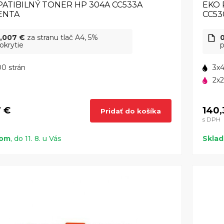
ATIBILNÝ TONER HP 304A CC533A
EKO 
ENTA
CC5
,007 €
za stranu tlač A4, 5%
okrytie
p
0 strán
3x4
2x2
7 €
140,
Pridať do košíka
s DPH
dom
, do 11. 8. u Vás
Skla