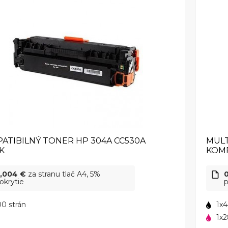
ATIBILNÝ TONER HP 304A CC530A
MULT
K
KOMP
,004 €
za stranu tlač A4, 5%
okrytie
p
0 strán
1x4
1x2