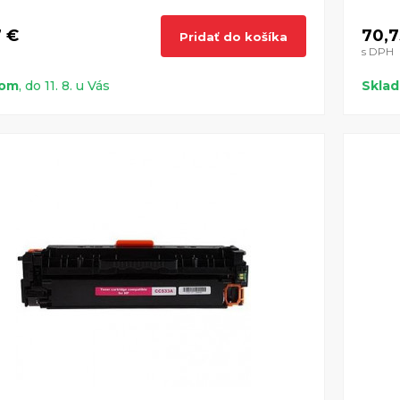
7 €
70,7
Pridať do košíka
s DPH
dom
, do 11. 8. u Vás
Skla