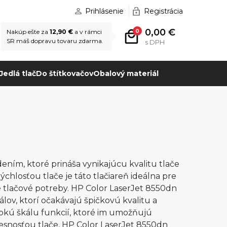
Prihlásenie
Registrácia
0,00 €
0
Nakúp ešte za
12,90 €
a v rámci
SR máš dopravu tovaru zdarma.
s DPH
Jedlá tlač
Do štítkovačov
Obalový materiál
ením, ktoré prináša vynikajúcu kvalitu tlače
ýchlosťou tlače je táto tlačiareň ideálna pre
e tlačové potreby. HP Color LaserJet 8550dn
lov, ktorí očakávajú špičkovú kvalitu a
irokú škálu funkcií, ktoré im umožňujú
resnosťou tlače, HP Color LaserJet 8550dn