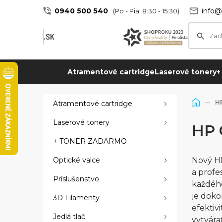
0940 500 540
info@
(Po - Pia: 8:30 - 15:30)
Atramentové cartridge
Laserové tonery
+
HP
Atramentové cartridge
Laserové tonery
HP 
+ TONER ZADARMO
Optické valce
Nový HP
a profe
Príslušenstvo
každého
je doko
3D Filamenty
efektiv
Jedlá tlač
vytvára