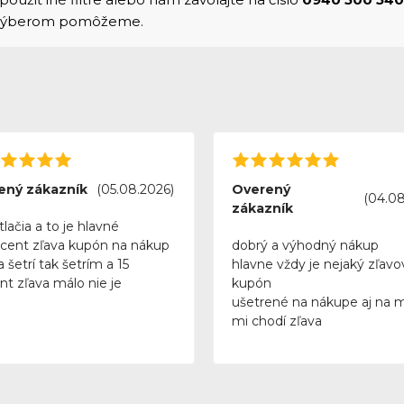
 výberom pomôžeme.
ený zákazník
(05.08.2026)
Overený
(04.08
zákazník
tlačia a to je hlavné
rcent zľava kupón na nákup
dobrý a výhodný nákup
 šetrí tak šetrím a 15
hlavne vždy je nejaký zľavo
nt zľava málo nie je
kupón
ušetrené na nákupe aj na 
mi chodí zľava