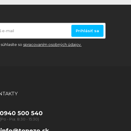
Prihlásiť sa
súhlasíte so
spracovaním osobných údajov.
NTAKTY
0940 500 540
(Po - Pia: 8:30 - 15:30)
info@tonezo.sk