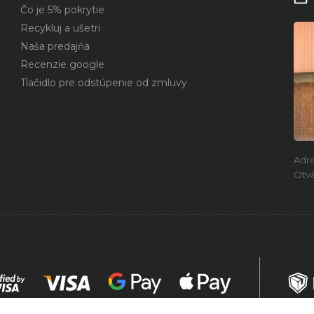
Čo je 5% pokrytie
Recykluj a ušetri
Naša predajňa
Recenzie google
Tlačidlo pre odstúpenie od zmluvy
Adr
Otvá