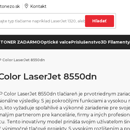
tonezo.sk
Kontakt
Hľadať
 TONER ZADARMO
Optické valce
Príslušenstvo
3D Filamenty
 Color LaserJet 8550dn
Color LaserJet 8550dn
 Color LaserJet 8550dn tlačiareň je prvotriednym zariad
sionálne výsledky. S jej pokročilými funkciami a vysokou r
, kto vyžaduje spoľahlivé a výkonné zariadenie pre svoj
nalým partnerom pre kancelárie, firmy a iných profesioná
itu. Tento inovatívny model prináša svojim užívateľom š
ť výnimočné tlačové projekty. S vysokým rozlíšením a p