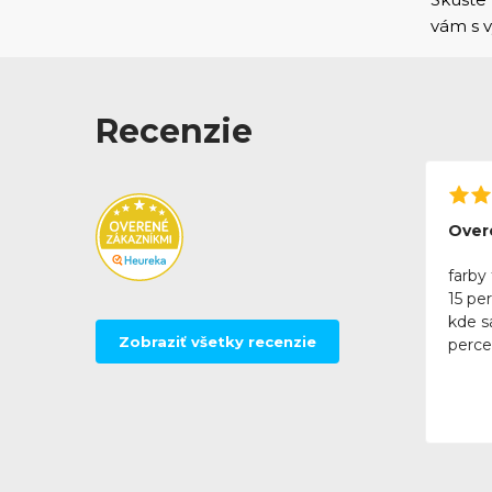
vám s
Recenzie
Over
farby 
15 pe
kde sa
Zobraziť všetky recenzie
perce