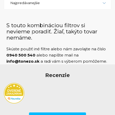
Najpredávanejšie
tou správnou voľbou. Je to spoľahlivé zariadenie,
ktoré vám poskytne vynikajúce výsledky a to všetko
za dostupnú cenu. Nech už potrebujete tlačiť
dokumenty, marketingové materiály alebo
S touto kombináciou filtrov si
fotografie, táto tlačiareň vám poskytne všetko, čo
nevieme poradiť. Žiaľ, takýto tovar
potrebujete pre profesionálnu farebnú tlač vo vašej
nemáme.
kancelárii.
Skúste použiť iné filtre alebo nám zavolajte na číslo
0940 500 540
alebo napíšte mail na
info@tonezo.sk
a radi vám s výberom pomôžeme.
Recenzie