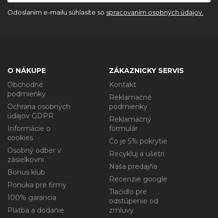
Odoslaním e-mailu súhlasíte so
spracovaním osobných údajov.
O NÁKUPE
ZÁKAZNICKY SERVIS
Obchodné
Kontakt
podmienky
Reklamačné
Ochrana osobných
podmienky
údajov GDPR
Reklamačný
Informácie o
formulár
cookies
Čo je 5% pokrytie
Osobný odber v
Recykluj a ušetri
zásielkovni
Naša predajňa
Bonus klub
Recenzie google
Ponuka pre firmy
Tlačidlo pre
100% garancia
odstúpenie od
Platba a dodanie
zmluvy