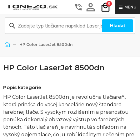
0
MENU
Hľadať
HP Color LaserJet 8500dn
HP Color LaserJet 8500dn
Popis kategórie
HP Color LaserJet 8500dn je revolučná tlačiareň,
ktorá prináša do vašej kancelárie nový štandard
farebnej tlače. S vysokým rozlíšením a presnosťou
ponúka dokonalý obrazový výstup vo farebných
tónoch. Táto tlačiareň je navrhnutá s ohľadom na
vysoký objem tlače, čo ju robí ideálnym riešením pre