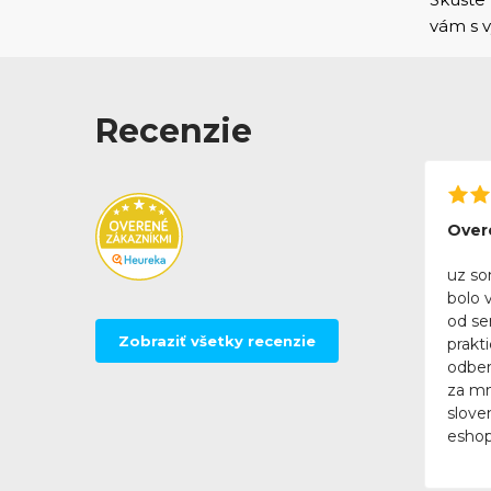
vám s
Recenzie
Over
uz so
bolo 
od se
Zobraziť všetky recenzie
prakt
odber
za mn
slove
eshop