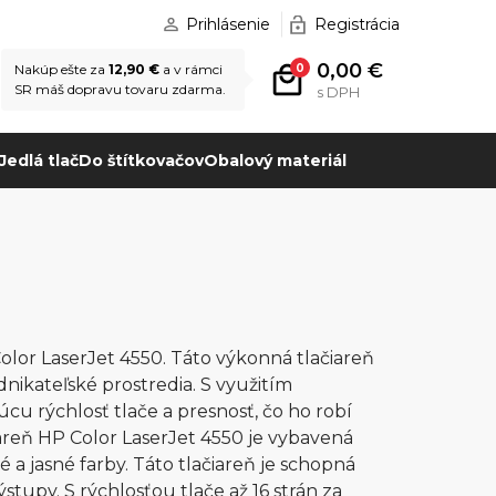
Prihlásenie
Registrácia
0,00 €
0
Nakúp ešte za
12,90 €
a v rámci
SR máš dopravu tovaru zdarma.
s DPH
Jedlá tlač
Do štítkovačov
Obalový materiál
olor LaserJet 4550. Táto výkonná tlačiareň
dnikateľské prostredia. S využitím
cu rýchlosť tlače a presnosť, čo ho robí
reň HP Color LaserJet 4550 je vybavená
 jasné farby. Táto tlačiareň je schopná
výstupy. S rýchlosťou tlače až 16 strán za