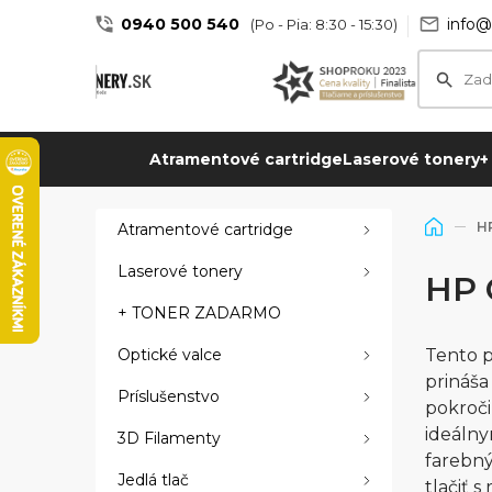
0940 500 540
info@
(Po - Pia: 8:30 - 15:30)
Atramentové cartridge
Laserové tonery
+
HP
Atramentové cartridge
Laserové tonery
HP 
+ TONER ZADARMO
Optické valce
Tento p
prináša
Príslušenstvo
pokroči
ideálny
3D Filamenty
farebný
Jedlá tlač
tlačiť s