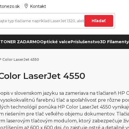
tonezo.sk
Kontakt
Hľadať
 TONER ZADARMO
Optické valce
Príslušenstvo
3D Filamenty
 Color LaserJet 4550
Color LaserJet 4550
opis v slovenskom jazyku sa zameriava na tlačiareň HP C
 vysokokvalitnú farebnú tlač a spoľahlivosť pre rôzne po
lých technológií ponúka HP Color LaserJet 4550 vynikajú
m riešením pre tlač veľkého objemu dokumentov. Tlačia
m laserovým tlačovým modulom, ktorý zabezpečuje živé a
 rozlíšením až 600 x 600 dpi, čo zaisťuje ostré a detailné 