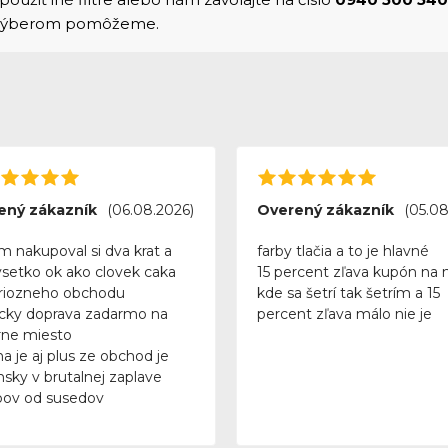
 výberom pomôžeme.
ený zákazník
(06.08.2026)
Overený zákazník
(05.08
m nakupoval si dva krat a
farby tlačia a to je hlavné
vsetko ok ako clovek caka
15 percent zľava kupón na 
riozneho obchodu
kde sa šetrí tak šetrím a 15
icky doprava zadarmo na
percent zľava málo nie je
ne miesto
a je aj plus ze obchod je
nsky v brutalnej zaplave
ov od susedov