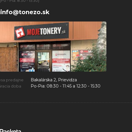
(Po - Pia: 8:30 - 15:30)
info@tonezo.sk
Bakalárska 2, Prievidza
esa predajne
Po-Pia:
08:30 - 11:45 a 12:30 - 15:30
racia doba