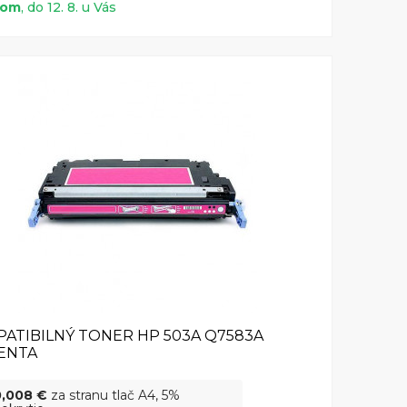
dom
, do 12. 8. u Vás
ATIBILNÝ TONER HP 503A Q7583A
ENTA
0,008 €
za stranu tlač A4, 5%