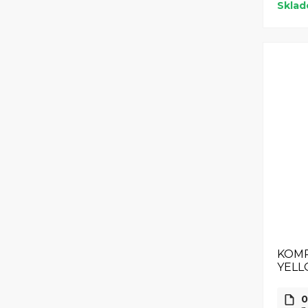
Skla
KOMP
YEL
0