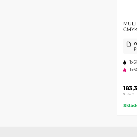
MULT
CMYK
0
p
1x6
1x6
183,
s DPH
Skla