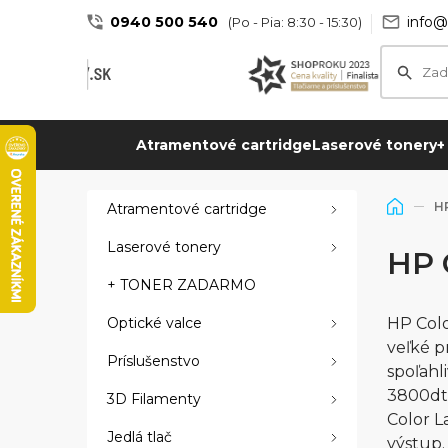
0940 500 540
info@
(Po - Pia: 8:30 - 15:30)
Atramentové cartridge
Laserové tonery
+
H
Atramentové cartridge
Laserové tonery
HP 
+ TONER ZADARMO
Optické valce
HP Colo
veľké p
Príslušenstvo
spoľahl
3800dtn
3D Filamenty
Color L
Jedlá tlač
výstup.