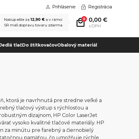
Prihlásenie
Registrácia
0,00 €
0
Nakúp ešte za
12,90 €
a v rámci
SR máš dopravu tovaru zdarma.
s DPH
Jedlá tlač
Do štítkovačov
Obalový materiál
ň, ktorá je navrhnutá pre stredne veľké a
arebný tlačový výstup s rýchlosťou a
 robustným dizajnom, HP Color LaserJet
várať vysoko kvalitné tlačové materiály. HP
n za minútu pre farebný a čiernobielý
statočnou pamäťou, čo umožňuje rýchle