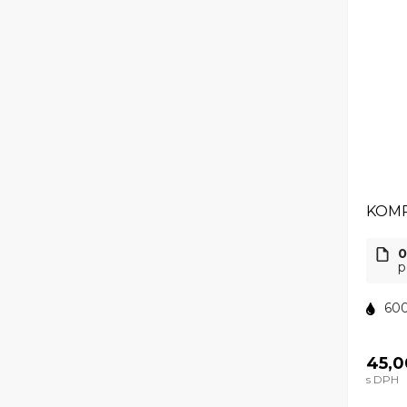
KOMP
0
p
600
45,0
s DPH