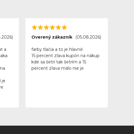
.2026)
Overený zákazník
(05.08.2026)
t a
farby tlačia a to je hlavné
caka
15 percent zľava kupón na nákup
kde sa šetrí tak šetrím a 15
 na
percent zľava málo nie je
 je
ve