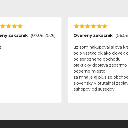
ený zákazník
(07.08.2026)
Overený zákazník
(06.08
e
uz som nakupoval si dva kra
bolo vsetko ok ako clovek 
od seriozneho obchodu
prakticky doprava zadarmo
odberne miesto
za mna je aj plus ze obchod
slovensky v brutalnej zapla
eshopov od susedov