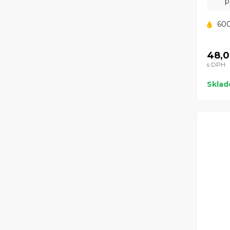
p
600
48,0
s DPH
Skla