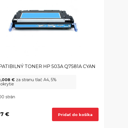
ATIBILNÝ TONER HP 503A Q7581A CYAN
0,008 €
za stranu tlač A4, 5%
okrytie
0 strán
7 €
Pridať do košíka