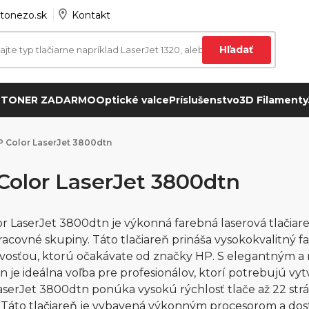
tonezo.sk
Kontakt
Hľadať
 TONER ZADARMO
Optické valce
Príslušenstvo
3D Filamenty
P Color LaserJet 3800dtn
Color LaserJet 3800dtn
r LaserJet 3800dtn je výkonná farebná laserová tlačiare
racovné skupiny. Táto tlačiareň prináša vysokokvalitný f
ivosťou, ktorú očakávate od značky HP. S elegantným a
 je ideálna voľba pre profesionálov, ktorí potrebujú vyt
aserJet 3800dtn ponúka vysokú rýchlosť tlače až 22 strá
 Táto tlačiareň je vybavená výkonným procesorom a do