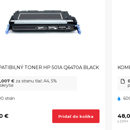
ATIBILNÝ TONER HP 501A Q6470A BLACK
KOMP
,007 €
za stranu tlač A4, 5%
okrytie
p
0 strán
600
0 €
48,0
Pridať do košíka
s DPH