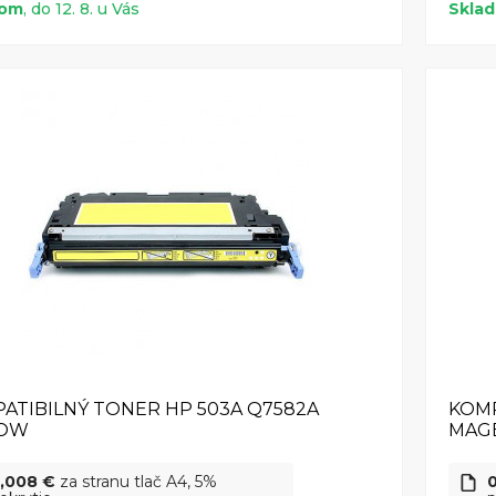
dom
, do 12. 8. u Vás
Skla
ATIBILNÝ TONER HP 503A Q7582A
KOMP
LOW
MAG
,008 €
za stranu tlač A4, 5%