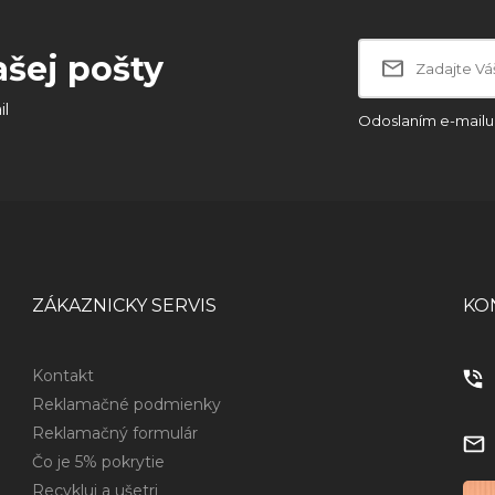
ašej pošty
il
Odoslaním e-mailu 
ZÁKAZNICKY SERVIS
KO
Kontakt
Reklamačné podmienky
Reklamačný formulár
Čo je 5% pokrytie
Recykluj a ušetri