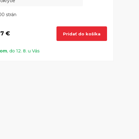
okrytie
0 strán
7 €
Pridať do košíka
dom
, do 12. 8. u Vás