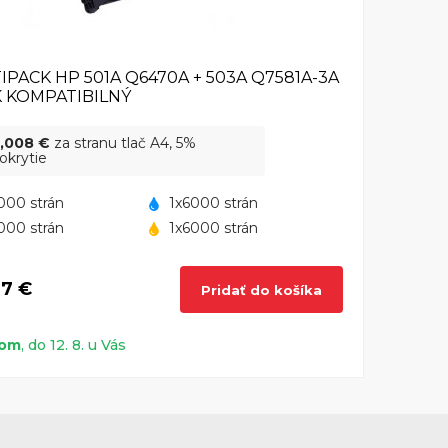
IPACK HP 501A Q6470A + 503A Q7581A-3A
 KOMPATIBILNÝ
,008 €
za stranu tlač A4, 5%
okrytie
000 strán
1x6000 strán
000 strán
1x6000 strán
37 €
Pridať do košíka
dom
, do 12. 8. u Vás