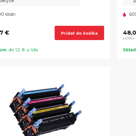
okrytie
p
0 strán
600
7 €
48,0
Pridať do košíka
s DPH
dom
, do 12. 8. u Vás
Skla