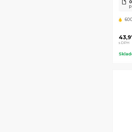
0
p
600
43,9
s DPH
Skla