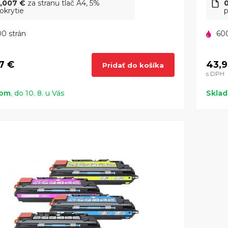
,007 €
za stranu tlač A4, 5%
okrytie
p
0 strán
600
7 €
43,9
Pridať do košíka
s DPH
dom
, do 10. 8. u Vás
Skla