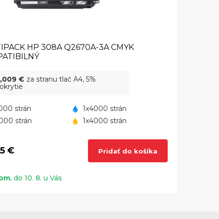
IPACK HP 308A Q2670A-3A CMYK
ATIBILNÝ
,009 €
za stranu tlač A4, 5%
okrytie
000 strán
1x4000 strán
000 strán
1x4000 strán
65 €
Pridať do košíka
dom
, do 10. 8. u Vás