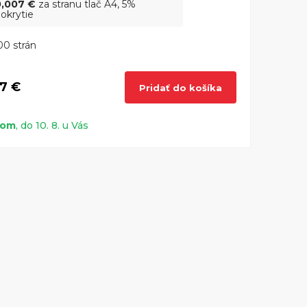
0,007 €
za stranu tlač A4, 5%
okrytie
0 strán
7 €
Pridať do košíka
dom
, do 10. 8. u Vás