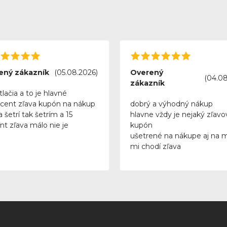
ený zákazník
(05.08.2026)
Overený
(04.08
zákazník
tlačia a to je hlavné
rcent zľava kupón na nákup
dobrý a výhodný nákup
 šetrí tak šetrím a 15
hlavne vždy je nejaký zľavo
nt zľava málo nie je
kupón
ušetrené na nákupe aj na 
mi chodí zľava