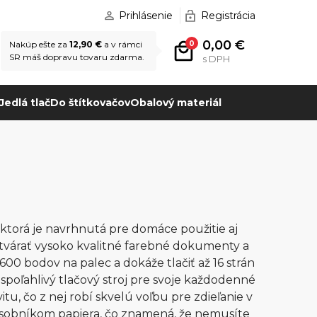
Prihlásenie
Registrácia
0,00 €
0
Nakúp ešte za
12,90 €
a v rámci
SR máš dopravu tovaru zdarma.
s DPH
Jedlá tlač
Do štítkovačov
Obalový materiál
 ktorá je navrhnutá pre domáce použitie aj
ytvárať vysoko kvalitné farebné dokumenty a
 600 bodov na palec a dokáže tlačiť až 16 strán
 spoľahlivý tlačový stroj pre svoje každodenné
u, čo z nej robí skvelú voľbu pre zdieľanie v
 zásobníkom papiera, čo znamená, že nemusíte