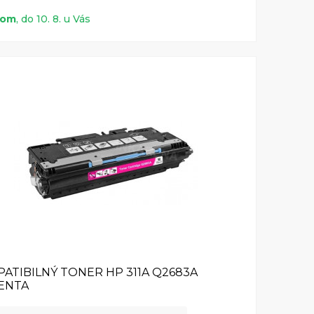
dom
, do 10. 8. u Vás
ATIBILNÝ TONER HP 311A Q2683A
ENTA