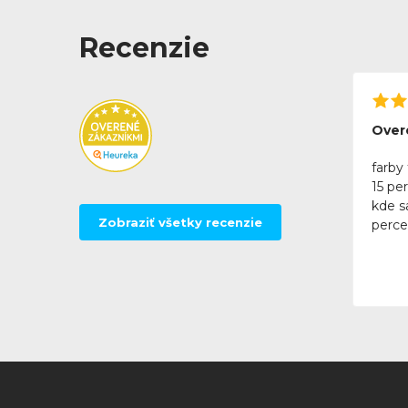
Recenzie
Over
farby 
15 pe
kde sa
Zobraziť všetky recenzie
perce