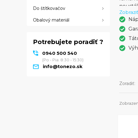
neustál
Do štítkovačov
Zobraziť
kartóno
Náp
Obalový materiál
LaserJe
tableto
Gar
na použ
Tát
Potrebujete poradiť ?
každode
Výh
ktorý p
0940 500 540
(Po - Pia: 8:30 - 15:30)
info@tonezo.sk
Zoradiť:
Zobrazen