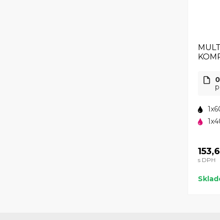
MULT
KOMP
0
p
1x6
1x4
153,
s DPH
Skla