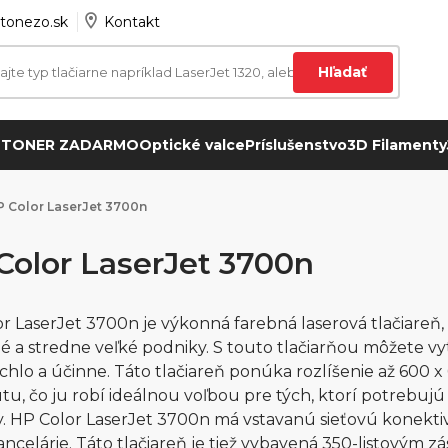
tonezo.sk
Kontakt
Hľadať
 TONER ZADARMO
Optické valce
Príslušenstvo
3D Filamenty
 Color LaserJet 3700n
Color LaserJet 3700n
r LaserJet 3700n je výkonná farebná laserová tlačiareň,
é a stredne veľké podniky. S touto tlačiarňou môžete v
rýchlo a účinne. Táto tlačiareň ponúka rozlíšenie až 600 x
tu, čo ju robí ideálnou voľbou pre tých, ktorí potrebujú
. HP Color LaserJet 3700n má vstavanú sieťovú konektivit
ancelárie. Táto tlačiareň je tiež vybavená 350-listovým