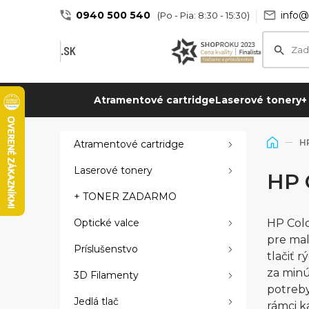
0940 500 540
info@
(Po - Pia: 8:30 - 15:30)
Atramentové cartridge
Laserové tonery
+
HP
Atramentové cartridge
Laserové tonery
HP 
+ TONER ZADARMO
Optické valce
HP Colo
pre mal
Príslušenstvo
tlačiť 
za minú
3D Filamenty
potreby
Jedlá tlač
rámci k