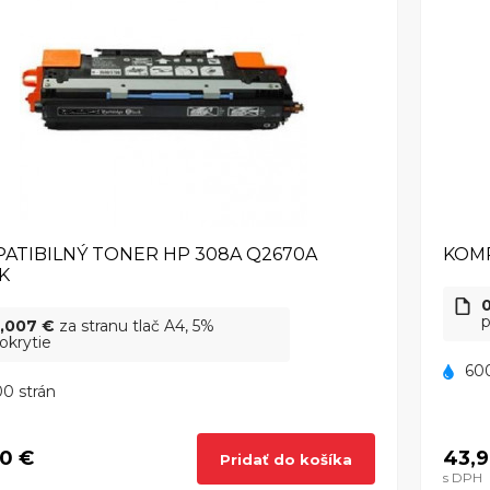
ATIBILNÝ TONER HP 308A Q2670A
KOMP
K
p
,007 €
za stranu tlač A4, 5%
okrytie
600
0 strán
0 €
43,9
Pridať do košíka
s DPH