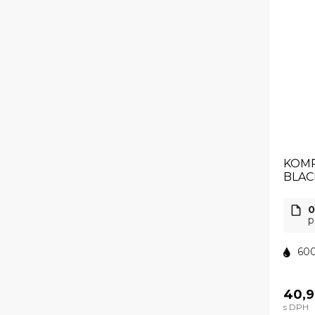
KOMP
BLAC
0
p
600
40,9
s DPH