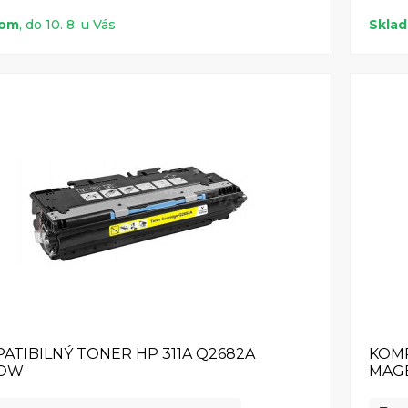
dom
, do 10. 8. u Vás
Skla
ATIBILNÝ TONER HP 311A Q2682A
KOMP
LOW
MAG