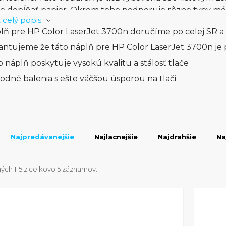
e dopĺňať papier. Okrem toho podporuje rôzne typy médii
 celý popis
v a veľa iného, čo z nej robí všestranného pomocníka v
lň pre HP Color LaserJet 3700n doručíme po celej SR a
t 3700n môžete tlačiť z rôznych zariadení vrátane počí
v prostredníctvom rôznych možností pripojenia. Táto tla
antujeme že táto náplň pre HP Color LaserJet 3700n je 
ívanie, čo ju robí ideálnou voľbou pre tých, ktorí potrebu
o náplň poskytuje vysokú kvalitu a stálosť tlače
nné potreby. HP Color LaserJet 3700n je skvelá invest
odné balenia s ešte väčšou úsporou na tlači
otrebuje spoľahlivý a výkonný farebný tlačový stroj.
Najpredávanejšie
Najlacnejšie
Najdrahšie
Na
ých 1-5 z celkovo 5 záznamov.