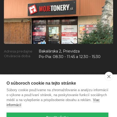
Bakalárska 2, Prievidza
Adresa predajne
Otváracia doba
Po-Pia:
08:30 - 11:45 a 12:30 - 15:30
O súboroch cookie na tejto stránke
Súbory cookie používame na zhromažďovanie a analýzu informácií
o výkone a používaní stránok, na poskytovanie funkcií sociálnych
médií a na vylepšenie a prispôsobenie obsahu a reklám.
Viac
informácií