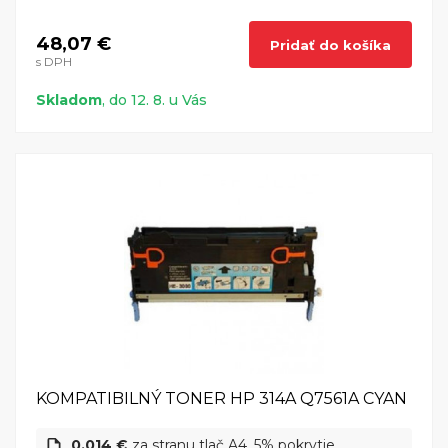
48,07 €
Pridať do košíka
s DPH
Skladom
, do 12. 8. u Vás
KOMPATIBILNÝ TONER HP 314A Q7561A CYAN
0,014 €
za stranu tlač A4, 5% pokrytie