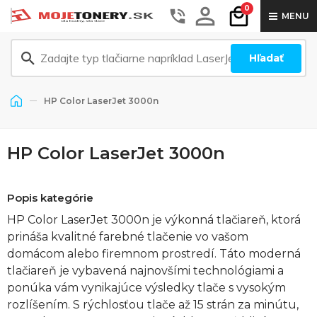
0
MENU
Hľadať
HP Color LaserJet 3000n
HP Color LaserJet 3000n
Popis kategórie
HP Color LaserJet 3000n je výkonná tlačiareň, ktorá
prináša kvalitné farebné tlačenie vo vašom
domácom alebo firemnom prostredí. Táto moderná
tlačiareň je vybavená najnovšími technológiami a
ponúka vám vynikajúce výsledky tlače s vysokým
rozlíšením. S rýchlosťou tlače až 15 strán za minútu,