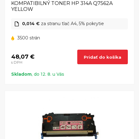
KOMPATIBILNÝ TONER HP 314A Q7562A
YELLOW
0,014 €
za stranu tlač A4, 5% pokrytie
3500 strán
48,07 €
Pridať do košíka
s DPH
Skladom
, do 12. 8. u Vás