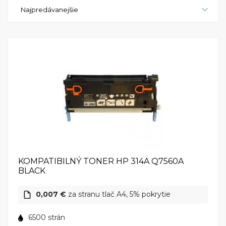
papiera až 250 listov a možnosťou rozšírenia až na
Najpredávanejšie
500 listov, tlačiareň vám umožňuje tlačiť väčšie
objemy bez nutnosti častého dopĺňania papiera.
Okrem toho, s nízkou spotrebou energie a
automatickým režimom úspory energie, HP Color
LaserJet 3000n je aj šetrný k životnému prostrediu.
HP Color LaserJet 3000n je všestranná tlačiareň,
ktorá vám prináša výborné výsledky a jednoduché
ovládanie. S vysokým rozlíšením, rýchlosťou a
spoľahlivosťou tlače, je ideálnym riešením pre
každého, kto potrebuje kvalitné farebné tlačenie.
Bez ohľadu na to, či ju používate doma alebo v
kancelárii, HP Color LaserJet 3000n vám poskytne
KOMPATIBILNÝ TONER HP 314A Q7560A
výnimočný výkon a spokojnosť.
BLACK
0,007 €
za stranu tlač A4, 5% pokrytie
6500 strán