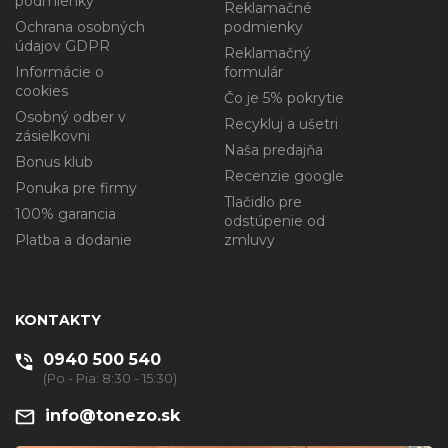
podmienky
Reklamačné
Ochrana osobných
podmienky
údajov GDPR
Reklamačný
Informácie o
formulár
cookies
Čo je 5% pokrytie
Osobný odber v
Recykluj a ušetri
zásielkovni
Naša predajňa
Bonus klub
Recenzie google
Ponuka pre firmy
Tlačidlo pre
100% garancia
odstúpenie od
Platba a dodanie
zmluvy
KONTAKTY
0940 500 540
(Po - Pia: 8:30 - 15:30)
info@tonezo.sk