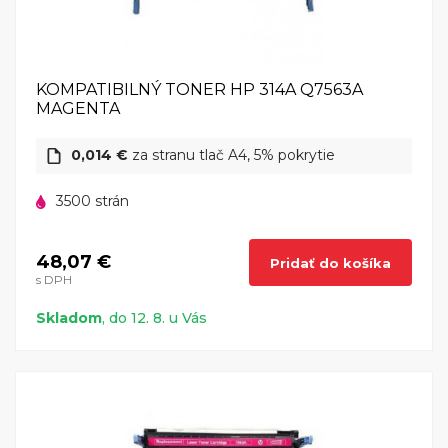
KOMPATIBILNÝ TONER HP 314A Q7563A
MAGENTA
0,014 €
za stranu tlač A4, 5% pokrytie
3500 strán
48,07 €
Pridať do košíka
s DPH
Skladom
, do 12. 8. u Vás