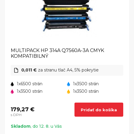
MULTIPACK HP 314A Q7560A-3A CMYK
KOMPATIBILNÝ
0,011 €
za stranu tlač A4, 5% pokrytie
1x6500 strán
1x3500 strán
1x3500 strán
1x3500 strán
179,27 €
Pridať do košíka
s DPH
Skladom
, do 12. 8. u Vás