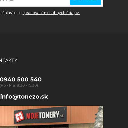
súhlasíte so
spracovaním osobných údajov.
NTAKTY
0940 500 540
(Po - Pia: 8:30 - 15:30)
info@tonezo.sk