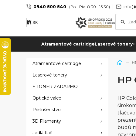
0940 500 540
info@
(Po - Pia: 8:30 - 15:30)
Atramentové cartridge
Laserové tonery
+
HP
Atramentové cartridge
Laserové tonery
HP 
+ TONER ZADARMO
Optické valce
HP Colo
širokom
Príslušenstvo
tlačovo
prezent
3D Filamenty
budú ma
Jedlá tlač
navrhnu