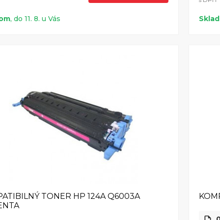
dom
, do 11. 8. u Vás
Skla
ATIBILNÝ TONER HP 124A Q6003A
KOMP
ENTA