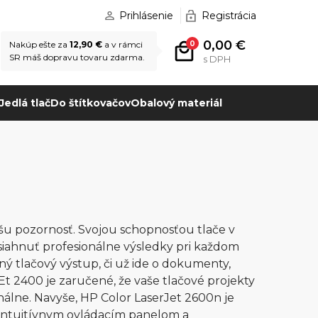
Prihlásenie
Registrácia
0,00 €
0
Nakúp ešte za
12,90 €
a v rámci
SR máš dopravu tovaru zdarma.
s DPH
Jedlá tlač
Do štítkovačov
Obalový materiál
vašu pozornosť. Svojou schopnosťou tlače v
iahnuť profesionálne výsledky pri každom
ný tlačový výstup, či už ide o dokumenty,
t 2400 je zaručené, že vaše tlačové projekty
nálne. Navyše, HP Color LaserJet 2600n je
 intuitívnym ovládacím panelom a