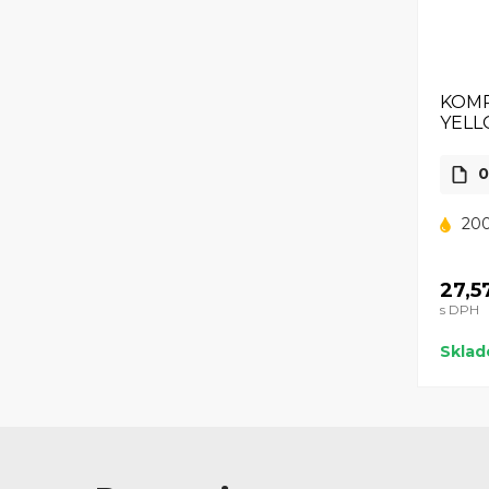
KOMP
YEL
0
200
27,5
s DPH
Skla