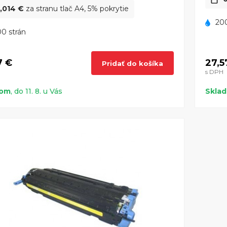
,014 €
za stranu tlač A4, 5% pokrytie
200
0 strán
7 €
27,5
Pridať do košíka
s DPH
dom
, do 11. 8. u Vás
Skla