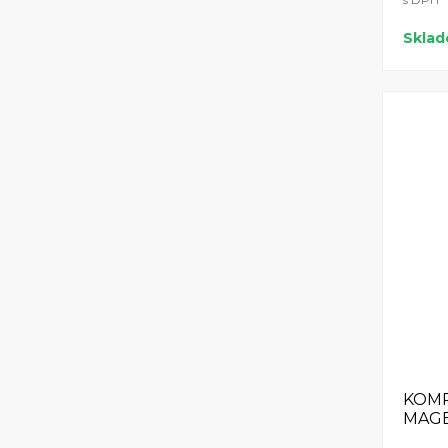
Skla
KOMP
MAG