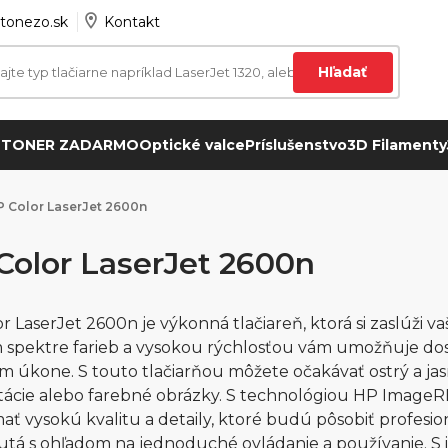
tonezo.sk
Kontakt
Hľadať
 TONER ZADARMO
Optické valce
Príslušenstvo
3D Filamenty
 Color LaserJet 2600n
Color LaserJet 2600n
r LaserJet 2600n je výkonná tlačiareň, ktorá si zaslúži 
 spektre farieb a vysokou rýchlosťou vám umožňuje dos
m úkone. S touto tlačiarňou môžete očakávať ostrý a jas
ácie alebo farebné obrázky. S technológiou HP ImageRE
ť vysokú kvalitu a detaily, ktoré budú pôsobiť profesio
tá s ohľadom na jednoduché ovládanie a používanie. S