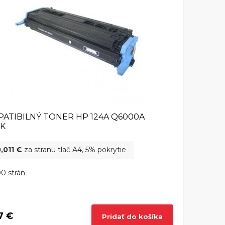
ATIBILNÝ TONER HP 124A Q6000A
CK
,011 €
za stranu tlač A4, 5% pokrytie
0 strán
7 €
Pridať do košíka