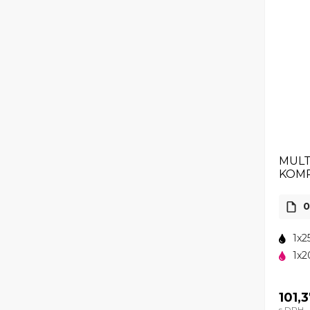
MULT
KOMP
0
1x2
1x2
101,
s DPH