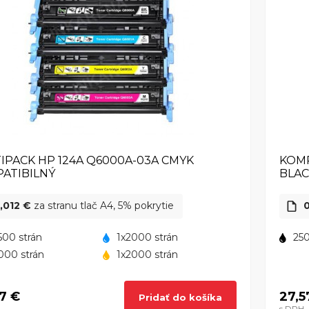
IPACK HP 124A Q6000A-03A CMYK
KOMP
ATIBILNÝ
BLA
,012 €
za stranu tlač A4, 5% pokrytie
0
500 strán
1x2000 strán
250
000 strán
1x2000 strán
37 €
27,5
Pridať do košíka
s DPH