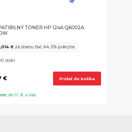
ATIBILNÝ TONER HP 124A Q6002A
LOW
,014 €
za stranu tlač A4, 5% pokrytie
0 strán
7 €
Pridať do košíka
dom
, do 11. 8. u Vás