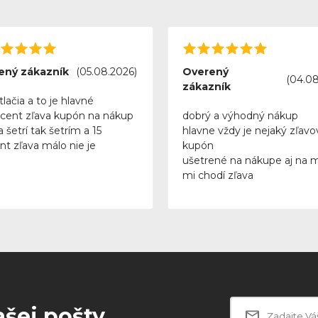
ený zákazník
(05.08.2026)
Overený
(04.08
zákazník
tlačia a to je hlavné
rcent zľava kupón na nákup
dobrý a výhodný nákup
 šetrí tak šetrím a 15
hlavne vždy je nejaký zľavo
nt zľava málo nie je
kupón
ušetrené na nákupe aj na 
mi chodí zľava
ašej pošty