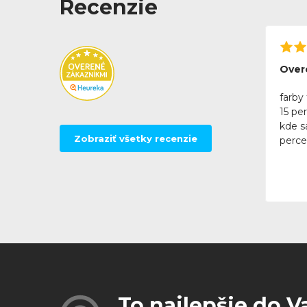
Recenzie
Over
farby 
15 pe
kde sa
Zobraziť všetky recenzie
perce
To najlepšie do V