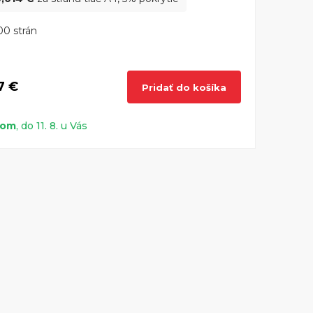
0 strán
7 €
Pridať do košíka
dom
, do 11. 8. u Vás