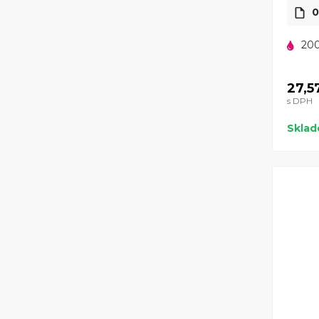
0
200
27,5
s DPH
Skla