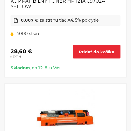
KOMPATIBILNÝ TONER HP 121A C9702A
YELLOW
0,007 €
za stranu tlač A4, 5% pokrytie
4000 strán
28,60 €
Pridať do košíka
s DPH
Skladom
, do 12. 8. u Vás