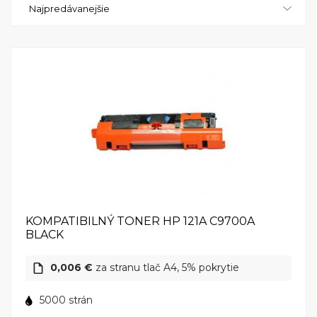
Najpredávanejšie
nastavenia. Táto tlačiareň je tiež kompatibilná s
rôznymi operačnými systémami, vrátane Windows a
Mac, čo z nej robí všestranné riešenie pre rôzne typy
používateľov. Ak hľadáte spoľahlivú a cenovo
dostupnú farebnú laserovú tlačiareň, HP Color
LaserJet 1500Lxi je skvelou voľbou pre vás.
KOMPATIBILNÝ TONER HP 121A C9700A
BLACK
0,006 €
za stranu tlač A4, 5% pokrytie
5000 strán