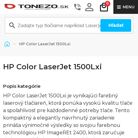
0
MENU
Hľadať
HP Color LaserJet 1500Lxi
HP Color LaserJet 1500Lxi
Popis kategórie
HP Color LaserJet 1500Lxi je vynikajúci farebný
laserový tlačiareň, ktorá ponúka vysokú kvalitu tlače
a spoľahlivosť pre každodenné potreby tlače. Tento
kompaktný a elegantly navrhnutý zariadenie
prináša výnimočné výsledky so svojou farebnou
technológiou HP ImageREt 2400, ktorá zaručuje