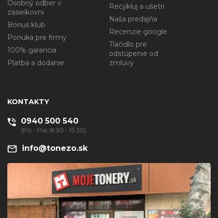
Osobný odber v
Recykluj a ušetri
zásielkovni
Naša predajňa
Bonus klub
Recenzie google
Ponuka pre firmy
Tlačidlo pre
100% garancia
odstúpenie od
Platba a dodanie
zmluvy
KONTAKTY
0940 500 540
(Po - Pia: 8:30 - 15:30)
info@tonezo.sk