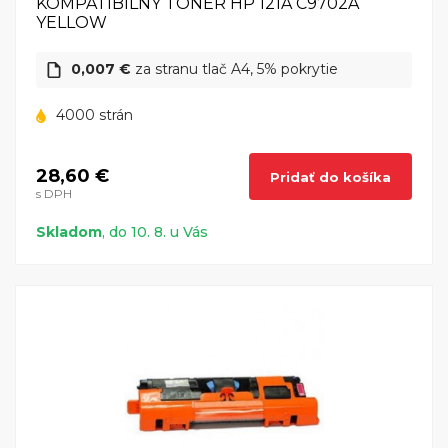
KOMPATIBILNÝ TONER HP 121A C9702A
YELLOW
0,007 €
za stranu tlač A4, 5% pokrytie
4000 strán
28,60 €
Pridať do košíka
s DPH
Skladom
, do 10. 8. u Vás