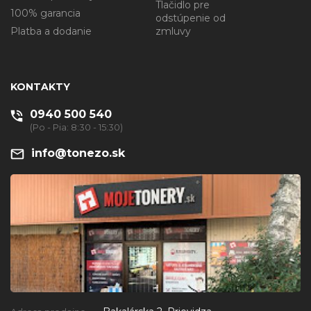
Tlačidlo pre
100% garancia
odstúpenie od
Platba a dodanie
zmluvy
KONTAKTY
0940 500 540
(Po - Pia: 8:30 - 15:30)
info@tonezo.sk