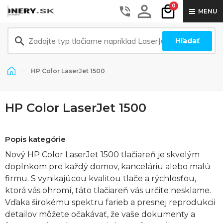
0
MENU
Hľadať
HP Color LaserJet 1500
HP Color LaserJet 1500
Popis kategórie
Nový HP Color LaserJet 1500 tlačiareň je skvelým
doplnkom pre každý domov, kanceláriu alebo malú
firmu. S vynikajúcou kvalitou tlače a rýchlosťou,
ktorá vás ohromí, táto tlačiareň vás určite nesklame.
Vďaka širokému spektru farieb a presnej reprodukcii
detailov môžete očakávať, že vaše dokumenty a