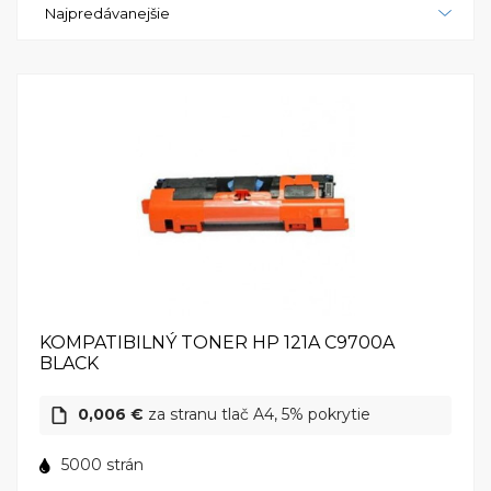
Najpredávanejšie
tiež podporuje bezdrôtové pripojenie, takže môžete
tlačiť z akéhokoľvek zariadenia bez potreby káblov. V
skratke, HP Color LaserJet 1500 je vynikajúcou
voľbou pre každého, kto hľadá spoľahlivú a výkonnú
tlačiareň s vynikajúcou kvalitou tlače. S jej
rýchlosťou, kvalitou a jednoduchým ovládaním, vás
táto tlačiareň určite nadchne. Nech už potrebujete
tlačiť dokumenty, fotografie alebo brožúry, HP Color
LaserJet 1500 je tu pre vás.
KOMPATIBILNÝ TONER HP 121A C9700A
BLACK
0,006 €
za stranu tlač A4, 5% pokrytie
5000 strán