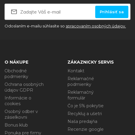
Prihlásiť sa
Odoslaním e-mailu súhlasíte so
spracovaním osobných údajov.
O NÁKUPE
ZÁKAZNICKY SERVIS
Obchodné
Kontakt
podmienky
Reklamačné
Ochrana osobných
podmienky
údajov GDPR
Reklamačný
Informácie o
formulár
cookies
Čo je 5% pokrytie
Osobný odber v
Recykluj a ušetri
zásielkovni
Naša predajňa
Bonus klub
Recenzie google
Ponuka pre firmy