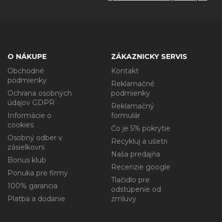
O NÁKUPE
ZÁKAZNICKY SERVIS
Obchodné
Kontakt
podmienky
Reklamačné
Ochrana osobných
podmienky
údajov GDPR
Reklamačný
Informácie o
formulár
cookies
Čo je 5% pokrytie
Osobný odber v
Recykluj a ušetri
zásielkovni
Naša predajňa
Bonus klub
Recenzie google
Ponuka pre firmy
Tlačidlo pre
100% garancia
odstúpenie od
Platba a dodanie
zmluvy