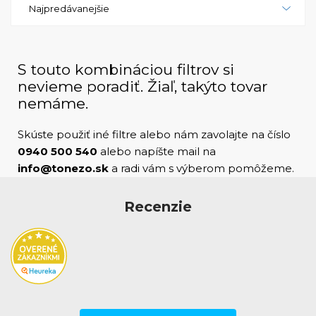
Najpredávanejšie
a spoľahlivá tlačiareň, ktorá sa dokáže vysporiadať s
rôznymi potrebami podnikového prostredia. S
vynikajúcim tlačovým výstupom a množstvom
užitočných funkcií je ideálnym vybavením pre firmy,
S touto kombináciou filtrov si
ktoré potrebujú rýchlu a kvalitnú tlač.
nevieme poradiť. Žiaľ, takýto tovar
nemáme.
Skúste použiť iné filtre alebo nám zavolajte na číslo
0940 500 540
alebo napíšte mail na
info@tonezo.sk
a radi vám s výberom pomôžeme.
Recenzie