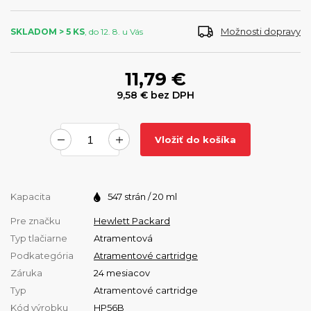
Možnosti dopravy
SKLADOM > 5 KS
, do 12. 8. u Vás
11,79 €
9,58 €
bez DPH
Vložiť do košíka
Kapacita
547 strán / 20 ml
Pre značku
Hewlett Packard
Typ tlačiarne
Atramentová
Podkategória
Atramentové cartridge
Záruka
24 mesiacov
Typ
Atramentové cartridge
Kód výrobku
HP56B