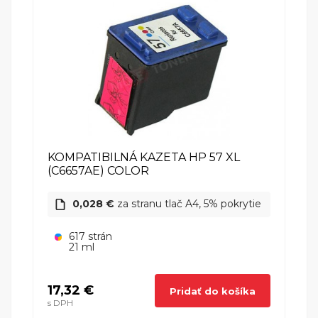
HP DeskJet 5160
HP (Hewlett Packard)
HP DeskJet 5168
HP (Hewlett Packard)
KOMPATIBILNÁ KAZETA HP 57 XL
HP Deskjet 5500
(C6657AE) COLOR
HP (Hewlett Packard)
0,028 €
za stranu tlač A4, 5% pokrytie
HP DeskJet 5550
617 strán
HP (Hewlett Packard)
21 ml
17,32 €
Pridať do košíka
HP DeskJet 5550v
s DPH
HP (Hewlett Packard)