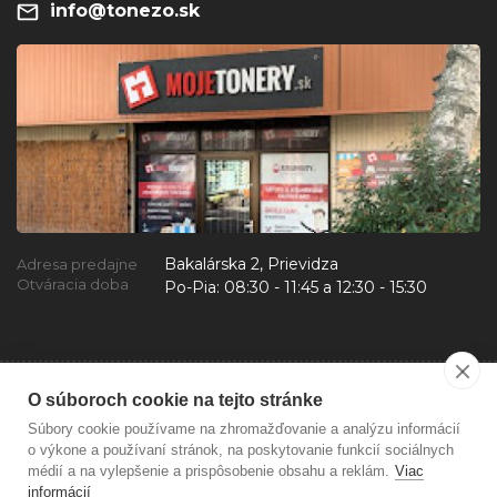
info@tonezo.sk
HP DeskJet 9650
HP (Hewlett Packard)
HP DeskJet 9670
HP (Hewlett Packard)
Bakalárska 2, Prievidza
Adresa predajne
HP DeskJet 9680
Otváracia doba
Po-Pia:
08:30 - 11:45 a 12:30 - 15:30
HP (Hewlett Packard)
HP Digital Copier 410
HP (Hewlett Packard)
O súboroch cookie na tejto stránke
Súbory cookie používame na zhromažďovanie a analýzu informácií
o výkone a používaní stránok, na poskytovanie funkcií sociálnych
médií a na vylepšenie a prispôsobenie obsahu a reklám.
Viac
HP Fax 1240
informácií