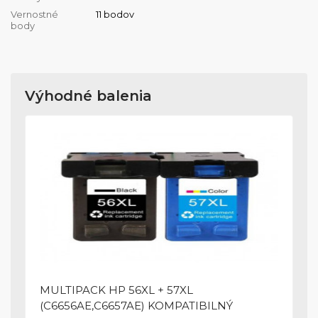
Vernostné
11 bodov
body
Výhodné balenia
MULTIPACK HP 56XL + 57XL
(C6656AE,C6657AE) KOMPATIBILNÝ