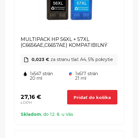
HP (Hewlett Packard)
HP DeskJet 5150
HP (Hewlett Packard)
MULTIPACK HP 56XL + 57XL
(C6656AE,C6657AE) KOMPATIBILNÝ
HP DeskJet 5150c
0,023 €
za stranu tlač A4, 5% pokrytie
HP (Hewlett Packard)
1x547 strán
1x617 strán
20 ml
21 ml
HP DeskJet 5150w
HP (Hewlett Packard)
27,16 €
Pridať do košíka
s DPH
Skladom
, do 12. 8. u Vás
HP DeskJet 5151
HP (Hewlett Packard)