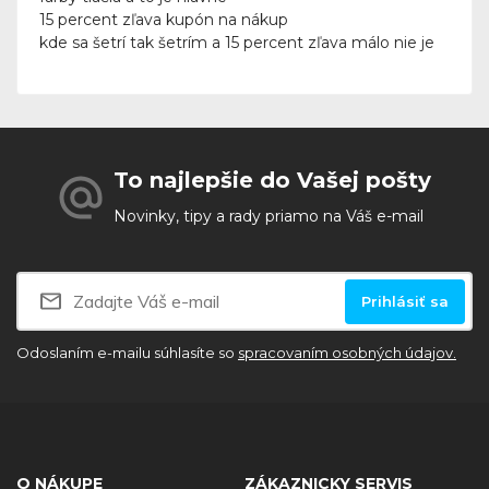
15 percent zľava kupón na nákup
kde sa šetrí tak šetrím a 15 percent zľava málo nie je
HP DeskJet 5680
HP (Hewlett Packard)
HP DeskJet 5850
To najlepšie do Vašej pošty
HP (Hewlett Packard)
Novinky, tipy a rady priamo na Váš e-mail
HP DeskJet 5850w
HP (Hewlett Packard)
Prihlásiť sa
Odoslaním e-mailu súhlasíte so
spracovaním osobných údajov.
HP DeskJet 6110
HP (Hewlett Packard)
O NÁKUPE
ZÁKAZNICKY SERVIS