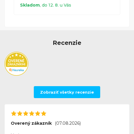
Skladom
, do 12. 8. u Vás
HP DeskJet 5551
HP (Hewlett Packard)
Recenzie
HP DeskJet 5552
HP (Hewlett Packard)
HP DeskJet 5600
HP (Hewlett Packard)
Zobraziť všetky recenzie
HP DeskJet 5650
HP (Hewlett Packard)
Overený zákazník
(07.08.2026)