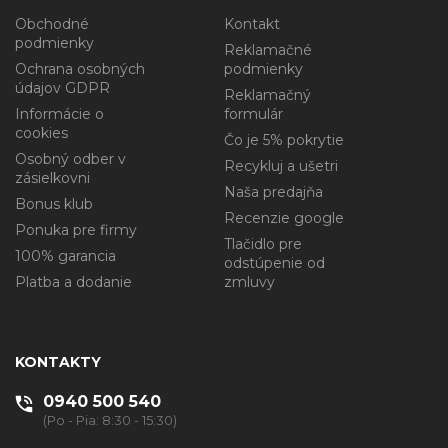
HP DeskJet 7000
HP (Hewlett Packard)
Obchodné
Kontakt
podmienky
Reklamačné
Ochrana osobných
podmienky
údajov GDPR
Reklamačný
HP DeskJet 7345
Informácie o
formulár
HP (Hewlett Packard)
cookies
Čo je 5% pokrytie
Osobný odber v
Recykluj a ušetri
zásielkovni
Naša predajňa
HP DeskJet 7459
Bonus klub
Recenzie google
HP (Hewlett Packard)
Ponuka pre firmy
Tlačidlo pre
100% garancia
odstúpenie od
Platba a dodanie
zmluvy
HP DeskJet 7762
HP (Hewlett Packard)
KONTAKTY
HP DeskJet 9600
0940 500 540
HP (Hewlett Packard)
(Po - Pia: 8:30 - 15:30)