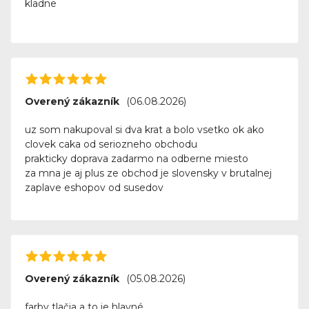
kladne
HP DeskJet 5650v
HP (Hewlett Packard)
HP DeskJet 5650w
HP (Hewlett Packard)
Overený zákazník
(06.08.2026)
uz som nakupoval si dva krat a bolo vsetko ok ako
clovek caka od seriozneho obchodu
HP DeskJet 5652
prakticky doprava zadarmo na odberne miesto
HP (Hewlett Packard)
za mna je aj plus ze obchod je slovensky v brutalnej
zaplave eshopov od susedov
HP DeskJet 5655
HP (Hewlett Packard)
Overený zákazník
(05.08.2026)
HP DeskJet 5670
HP (Hewlett Packard)
farby tlačia a to je hlavné