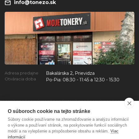
info@tonezo.sk
Bakalárska 2, Prievidza
Adresa predajne
Otváracia doba
Po-Pia:
08:30 - 11:45 a 12:30 - 15:30
O súboroch cookie na tejto stránke
Súbory cookie používame na zhromažďovanie a analýzu informácií
o výkone a používaní stránok, na poskytovanie funkcií sociálnych
médií a na vylepšenie a prispôsobenie obsahu a reklám.
Viac
informácií