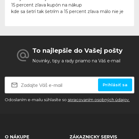
15 percent zľava kupón na nákup
kde sa šetrí tak šetrím a 15 percent zľava málo nie je
To najlepšie do Vašej pošty
Novinky, tipy a rady priamo na Váš e-mail
Prihlásiť sa
Odoslaním e-mailu súhlasíte so
spracovaním osobných údajov.
O NÁKUPE
ZÁKAZNICKY SERVIS