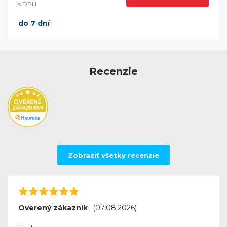
s DPH
trusted companion in any bustling office setting.In
do 7 dní
conclusion, the HP LaserJet 6p se contraption stands
as a paragon of printing excellence. Its sleek design,
powerful performance, and user-friendly features
make it a versatile and indispensable tool for any
Recenzie
professional workspace. With the LaserJet 6p se, HP
once again raises the bar for what a printer can
achieve, providing a reliable and efficient solution for
all printing needs.
Zobraziť všetky recenzie
Overený zákazník
(07.08.2026)