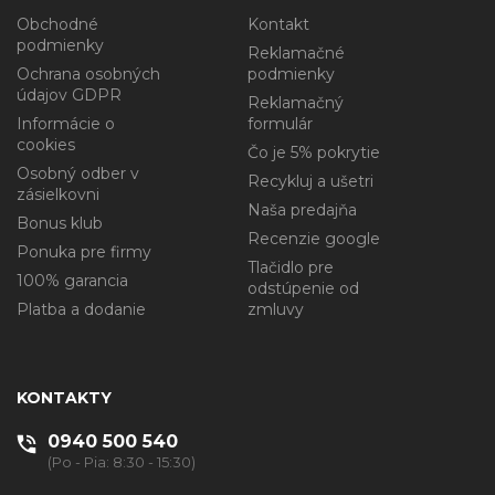
Obchodné
Kontakt
podmienky
Reklamačné
Ochrana osobných
podmienky
údajov GDPR
Reklamačný
Informácie o
formulár
cookies
Čo je 5% pokrytie
Osobný odber v
Recykluj a ušetri
zásielkovni
Naša predajňa
Bonus klub
Recenzie google
Ponuka pre firmy
Tlačidlo pre
100% garancia
odstúpenie od
Platba a dodanie
zmluvy
KONTAKTY
0940 500 540
(Po - Pia: 8:30 - 15:30)